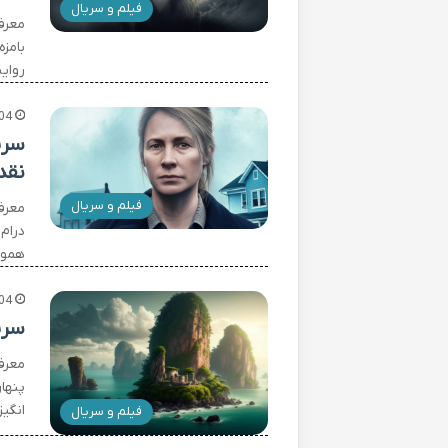
فیلم و سریال
بامز
روای
04
نقد
فیلم و سریال
درام
همون «Mare of Easttown» دقیقاً همون 
04
سری
معرف
پنها
انگیز» (Islands of Wonder) دقیقا 
فیلم و سریال