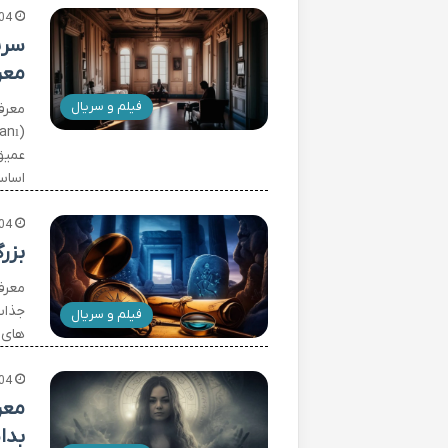
04
معر
فیلم و سریال
عمیق
اساس
04
بزر
معرف
فیلم و سریال
های م
04
معر
بدا