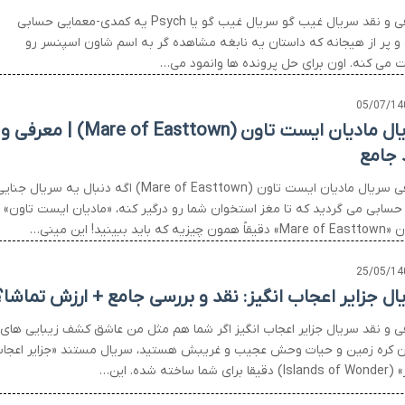
معرفی و نقد سریال غیب گو سریال غیب گو یا Psych یه کمدی-معمایی حسابی
ه و پر از هیجانه که داستان یه نابغه مشاهده گر به اسم شاون اسپنسر رو
ت می کنه. اون برای حل پرونده ها وانمود می…
05/07/14
سریال مادیان ایست تاون (Mare of Easttown) | معرفی و
 جامع
معرفی سریال مادیان ایست تاون (Mare of Easttown) اگه دنبال یه سریال جن
 حسابی می گردید که تا مغز استخوان شما رو درگیر کنه، «مادیان ایست تاون» ی
چیزیه که باید ببینید! این مینی…
25/05/14
ال جزایر اعجاب انگیز: نقد و بررسی جامع + ارزش تماشا؟
ی و نقد سریال جزایر اعجاب انگیز اگر شما هم مثل من عاشق کشف زیبایی های
ن کره زمین و حیات وحش عجیب و غریبش هستید، سریال مستند «جزایر اعجا
برای شما ساخته شده. این…