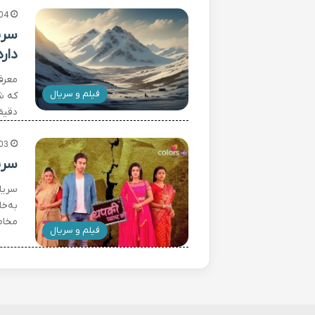
04
دارد
فیلم و سریال
دقیق
03
سری
سریا
به‌خ
مخاطبان
فیلم و سریال