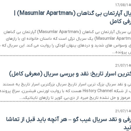
17/08/14
سریال آپارتمان بی گناهان (Masumlar Apartmanı) |
فی کامل
معرفی سریال آپارتمان بی گناهان (Masumlar Apartmanı) آپارتمان بی گناهان
(Masumlar Apartmanı) یک سریال ترکی است که داستان خانواده ای با رازهای
، وسواس های شدید و دردهای پنهان کودکی را روایت می کند. این سریال که ب
 پرونده…
21/07/14
گترین اسرار تاریخ: نقد و بررسی سریال (معرفی کامل)
ی و نقد سریال بزرگ ترین اسرار تاریخ سریال بزرگترین اسرار تاریخ یه مستند
جذاب از شبکه History Channel هست که با روایت لورنس فیشبرن، سراغ پرونده
رموز و حل نشده تاریخ میره. از دی.بی. کوپر تا رازهای تایتانیک،…
21/07/14
فی و نقد سریال غیب گو – هر آنچه باید قبل از تماشا
نید