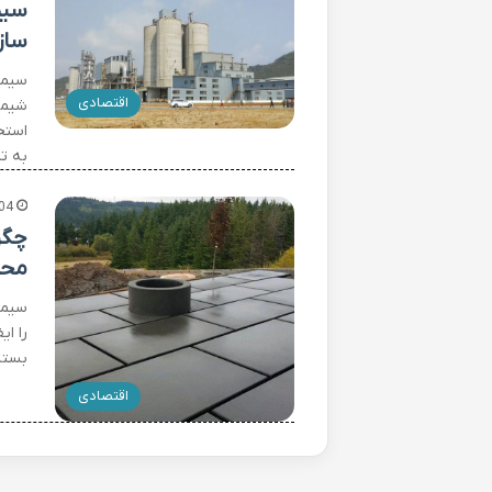
سیم
ساز
سیمان
اقتصادی
شیمی
استح
به ت
04
چگو
محص
سیما
را ای
بسته
اقتصادی