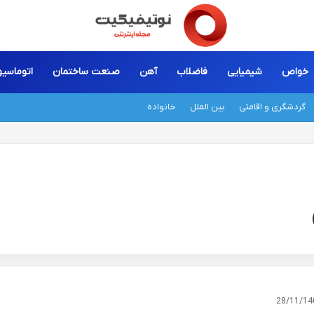
خواص
شیمیایی
فاضلاب
آهن
صنعت ساختمان
اتوماسی
گردشگری و اقامتی
بین الملل
خانواده
28/11/14