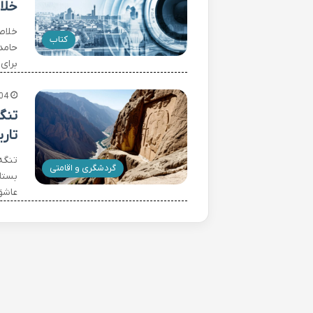
خلا
خلاص
کتاب
حامد
برای
04
تنگ
تاری
تنگه
گردشگری و اقامتی
بستا
عاشق