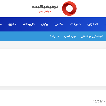
اصفهان
طبیعت
عکاسی
وکیل
داروخانه
حقوق
س
گردشگری و اقامتی
بین الملل
خانواده
12/08/14