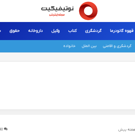
قهوه گانودرما
گردشگری
کتاب
وکیل
داروخانه
حقوق
س
گردشگری و اقامتی
بین الملل
خانواده
40