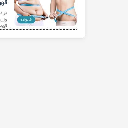
قهو
در د
وزن 
خانواده
قهوه