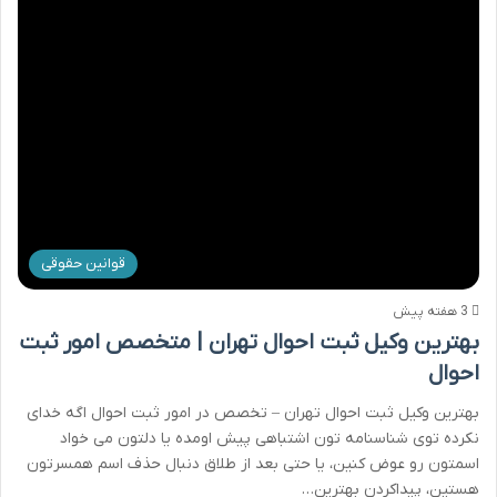
قوانین حقوقی
3 هفته پیش
بهترین وکیل ثبت احوال تهران | متخصص امور ثبت
احوال
بهترین وکیل ثبت احوال تهران – تخصص در امور ثبت احوال اگه خدای
نکرده توی شناسنامه تون اشتباهی پیش اومده یا دلتون می خواد
اسمتون رو عوض کنین، یا حتی بعد از طلاق دنبال حذف اسم همسرتون
هستین، پیداکردن بهترین…