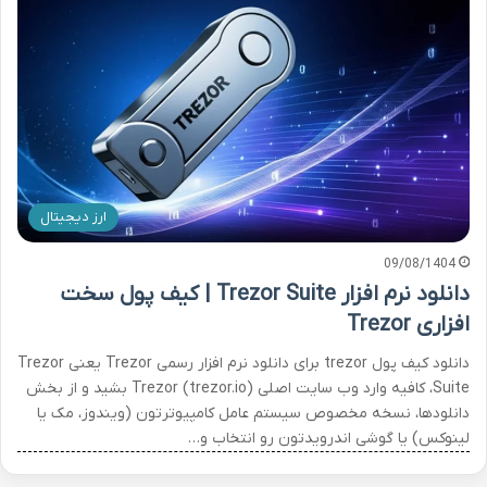
ارز دیجیتال
09/08/1404
دانلود نرم افزار Trezor Suite | کیف پول سخت
افزاری Trezor
دانلود کیف پول trezor برای دانلود نرم افزار رسمی Trezor یعنی Trezor
Suite، کافیه وارد وب سایت اصلی Trezor (trezor.io) بشید و از بخش
دانلودها، نسخه مخصوص سیستم عامل کامپیوترتون (ویندوز، مک یا
لینوکس) یا گوشی اندرویدتون رو انتخاب و…