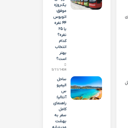
یک‌روزه
موفق:
ی
اتوبوس
۴۴ نفره
یا ۲۵
نفره؟
کدام
انتخاب
بهتر
است؟
25/11/1404
ساحل
ل
الیمپو
س
آنتالیا:
راهنمای
کامل
سفر به
بهشت
مدیترانه‌