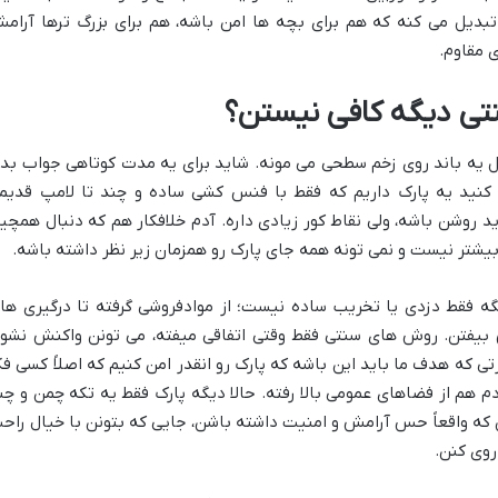
 تبدیل می کنه که هم برای بچه ها امن باشه، هم برای بزرگ ترها آرام
 مقاوم.
تی دیگه کافی نیستن؟
یه باند روی زخم سطحی می مونه. شاید برای یه مدت کوتاهی جواب بده
کنید یه پارک داریم که فقط با فنس کشی ساده و چند تا لامپ قدیم
روشن باشه، ولی نقاط کور زیادی داره. آدم خلافکار هم که دنبال همچی
 بیشتر نیست و نمی تونه همه جای پارک رو همزمان زیر نظر داشته باشه.
گه فقط دزدی یا تخریب ساده نیست؛ از موادفروشی گرفته تا درگیری ها
ق بیفتن. روش های سنتی فقط وقتی اتفاقی میفته، می تونن واکنش نشو
تی که هدف ما باید این باشه که پارک رو انقدر امن کنیم که اصلاً کسی فک
دم هم از فضاهای عمومی بالا رفته. حالا دیگه پارک فقط یه تکه چمن و چن
که واقعاً حس آرامش و امنیت داشته باشن، جایی که بتونن با خیال راح
روی کنن.