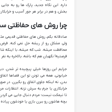
داره. این نگاه جدید، پارک ها رو به جایی
بخش، و هم در برابر هر جور آسیب و خرابکاری
چرا روش های حفاظتی سن
صادقانه بگم، روش های حفاظتی قدیمی مثل 
ولی مشکل رو از ریشه حل نمی کنه. فرض 
محافظت میشه. شب که میشه، با اینکه شاید 
فرصتیه! نگهبان هم که باشه، بالاخره یه نفر
جرایم این روزها خیلی پیچیده تر شدن. دی
خیابونی، همه می تونن تو این فضاها اتفا
بدن، نه اینکه جلوی اتفاق رو بگیرن. در صور
خرابکاری یا جرم به سرش نزنه. انتظارات مر
تا نیمکت نیست؛ مردم دنبال جایی می گردن 
بچه هاشون رو ببرن بازی یا خودشون پیاده 