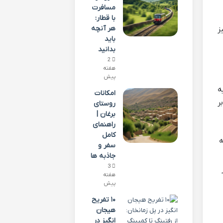
مسافرت
با قطار:
هر آنچه
ز
باید
بدانید
2
هفته
پیش
ه
امکانات
ر
روستای
برغان |
راهنمای
کامل
ه
سفر و
جاذبه ها
3
هفته
پیش
۱۰ تفریح
هیجان
انگیز در