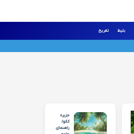
بلیط
تفریح
جزیره
ککوا:
راهنمای