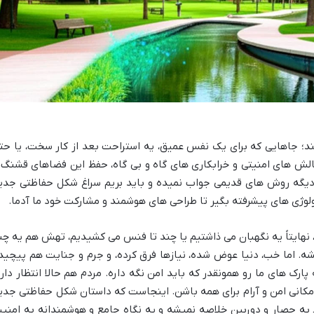
ند؛ جاهایی که برای یک نفس عمیق، یه استراحت بعد از کار سخت، یا حت
ا چالش های امنیتی و خرابکاری های گاه و بی گاه، حفظ این فضاهای قشنگ 
 دیگه روش های قدیمی جواب نمیده و باید بریم سراغ شکل حفاظتی جدی
کنولوژی های پیشرفته بگیر تا طراحی های هوشمند و مشارکت خود ما آدما.
یم، نهایتاً یه نگهبان می ذاشتیم یا چند تا فنس می کشیدیم، تهش هم یه چن
شه. اما خب، دنیا عوض شده، نیازها فرق کرده، و جرم و جنایت هم پیچید
ارک های ما رو همونقدر که باید امن نگه داره. مردم هم حالا انتظار دار
 مکانی امن و آرام برای همه باشن. اینجاست که داستان شکل حفاظتی جدی
 به حصار و دوربین خلاصه نمیشه و یه نگاه جامع و هوشمندانه به امنی