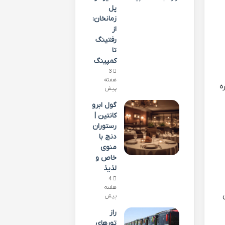
پل
زمانخان:
از
رفتینگ
تا
کمپینگ
3
هفته
ه
پیش
گول ابرو
کانتین |
رستوران
دنج با
منوی
خاص و
لذیذ
4
هفته
پیش
راز
تورهای