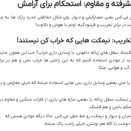
رفته و مقاوم: استحکام برای آرامش
 می کنن یعنی حصارکشی و دیوار. ولی شکل حفاظتی جدید پارک ها، یه چی
 در برابر تخریب و فرسودگیه، اونم با هوش و ذکاوت!
 تخریب: نیمکت هایی که خراب کن نیستند!
شکسته، سطل های زباله داغونن، یا وسایل بازی خراب؟ خب این همون جایی
ید از موادی استفاده کنیم که به این راحتی ها خراب نشن و هم در براب
 و هوایی. مثلاً:
 یا حتی بعضی وسایل بازی، بتن هایی استفاده میشه که خیلی مقاومن و ب
 نیمکت، سطل زباله، یا بعضی سازه های بازی، از فلزات سنگین و مقاوم در
محکم باشن و هم قشنگ.
میان و دیوار و نیمکت رو خط خطی می کنن. حالا دیگه موادی هستن که
نوشت یا اگه هم نوشتن، خیلی راحت پاک میشه.