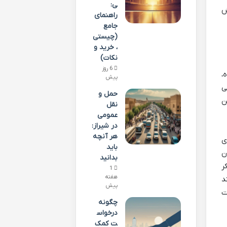
ی:
ش
راهنمای
جامع
(چیستی
، خرید و
نکات)
6 روز
،
پیش
ی
حمل و
ن
نقل
عمومی
در شیراز:
هر آنچه
ی
باید
ن
بدانید
ر
1
هفته
د
پیش
ت
چگونه
درخواس
ت کمک