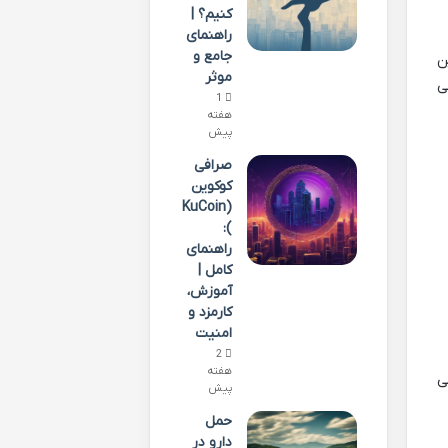
کنیم؟ |
راهنمای
جامع و
ن
موثر
ی
1
هفته
پیش
صرافی
کوکوین
(KuCoin
):
راهنمای
کامل |
آموزش،
کارمزد و
امنیت
2
هفته
ی
پیش
حمل
دارو در