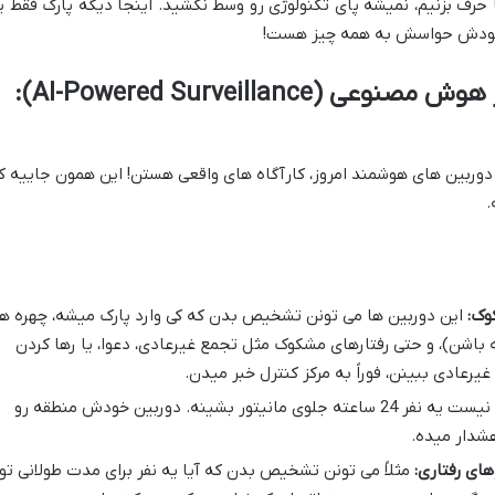
حرف بزنیم، نمیشه پای تکنولوژی رو وسط نکشید. اینجا دیگه پارک فقط ی
خودش حواسش به همه چیز هست!
سیستم های نظارتی مبتنی بر هوش مصنوعی (AI-Powered Surveillance):
وربین های هوشمند امروز، کارآگاه های واقعی هستن! این همون جاییه ک
.
وک:
این دوربین ها می تونن تشخیص بدن که کی وارد پارک میشه، چهره ها
 باشن)، و حتی رفتارهای مشکوک مثل تجمع غیرعادی، دعوا، یا رها کردن
عادی ببینن، فوراً به مرکز کنترل خبر میدن.
دیگه لازم نیست یه نفر 24 ساعته جلوی مانیتور بشینه. دوربین خودش منطقه رو
شدار میده.
های رفتاری:
مثلاً می تونن تشخیص بدن که آیا یه نفر برای مدت طولانی تو