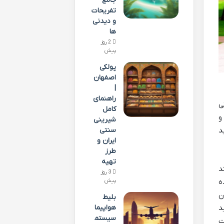
جامع
تفریحات
و دیدنی
ها
2 روز
پیش
پولکی
اصفهان
|
راهنمای
ی
کامل
و
شیرینی
د
سنتی
ایران و
طرز
تهیه
د
3 روز
ه
پیش
ن
بلیط
د
هواپیما
سیستم
ت