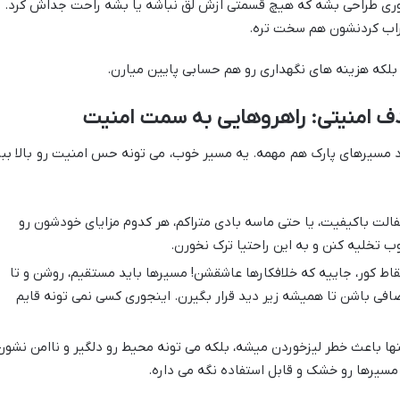
ری طراحی بشه که هیچ قسمتی ازش لق نباشه یا بشه راحت جداش کرد.
خراب کردنشون هم سخت تره.
، بلکه هزینه های نگهداری رو هم حسابی پایین میارن.
ف امنیتی: راهروهایی به سمت امنیت
 مسیرهای پارک هم مهمه. یه مسیر خوب، می تونه حس امنیت رو بالا ببر
لت باکیفیت، یا حتی ماسه بادی متراکم، هر کدوم مزایای خودشون رو
وب تخلیه کنن و به این راحتیا ترک نخورن.
اط کور، جاییه که خلافکارها عاشقشن! مسیرها باید مستقیم، روشن و تا
فی باشن تا همیشه زیر دید قرار بگیرن. اینجوری کسی نمی تونه قایم
ها باعث خطر لیزخوردن میشه، بلکه می تونه محیط رو دلگیر و ناامن نشون
یرها رو خشک و قابل استفاده نگه می داره.