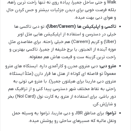
Walk و حتی ساحل جمیرا، پیاده روی نه تنها راحت ترین راهه،
بلکه فرصت خوبی برای دیدن جزئیات بیشتر و حس کردن حال
و هوای دبی بهت میده.
تاکسی و اپلیکیشن ها (Uber/Careem):
تو دبی تاکسی ها
خیلی در دسترسن و استفاده از اپلیکیشن هایی مثل اوبر
(Uber) و کریم (Careem) هم خیلی راحته. برای مقاصدی مثل
موزه آینده از الحبتور، یا برج خلیفه از جمیرا، تاکسی بهترین و
راحت ترین گزینه ست و قیمت هاش هم معقوله.
مترو دبی:
دبی متروی مدرن و کارآمدی داره. ایستگاه های مترو
معمولاً تو فاصله ای کوتاه از هتل ها قرار دارن (مثلاً ایستگاه
متروی دبی مارینا برای هیلتون جمیرا). با مترو می تونی به
راحتی به نقاط مختلف شهر دسترسی پیدا کنی و از ترافیک هم
دور باشی. برای استفاده از مترو، یه کارت نول (Nol Card) بخر
و شارژش کن.
تراموا:
برای مناطق JBR و دبی مارینا، تراموا یه وسیله حمل
ونقل عالیه که مسیرهای ساحلی رو پوشش میده.