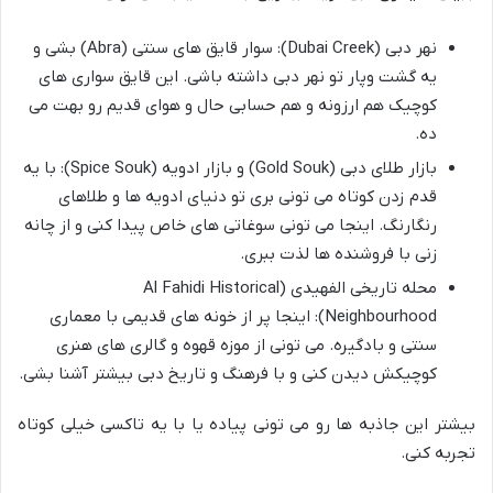
نهر دبی (Dubai Creek): سوار قایق های سنتی (Abra) بشی و
یه گشت وپار تو نهر دبی داشته باشی. این قایق سواری های
کوچیک هم ارزونه و هم حسابی حال و هوای قدیم رو بهت می
ده.
بازار طلای دبی (Gold Souk) و بازار ادویه (Spice Souk): با یه
قدم زدن کوتاه می تونی بری تو دنیای ادویه ها و طلاهای
رنگارنگ. اینجا می تونی سوغاتی های خاص پیدا کنی و از چانه
زنی با فروشنده ها لذت ببری.
محله تاریخی الفهیدی (Al Fahidi Historical
Neighbourhood): اینجا پر از خونه های قدیمی با معماری
سنتی و بادگیره. می تونی از موزه قهوه و گالری های هنری
کوچیکش دیدن کنی و با فرهنگ و تاریخ دبی بیشتر آشنا بشی.
بیشتر این جاذبه ها رو می تونی پیاده یا با یه تاکسی خیلی کوتاه
تجربه کنی.