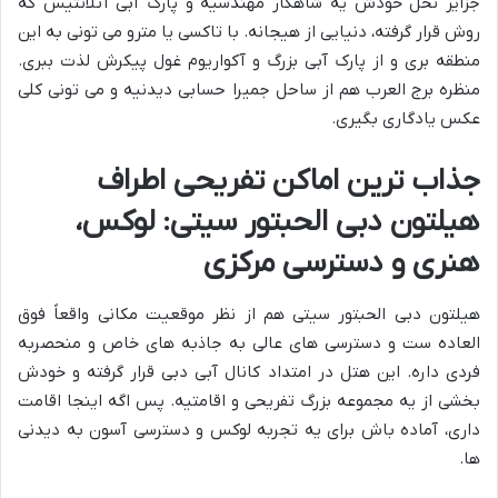
جزایر نخل خودش یه شاهکار مهندسیه و پارک آبی آتلانتیس که
روش قرار گرفته، دنیایی از هیجانه. با تاکسی یا مترو می تونی به این
منطقه بری و از پارک آبی بزرگ و آکواریوم غول پیکرش لذت ببری.
منظره برج العرب هم از ساحل جمیرا حسابی دیدنیه و می تونی کلی
عکس یادگاری بگیری.
جذاب ترین اماکن تفریحی اطراف
هیلتون دبی الحبتور سیتی: لوکس،
هنری و دسترسی مرکزی
هیلتون دبی الحبتور سیتی هم از نظر موقعیت مکانی واقعاً فوق
العاده ست و دسترسی های عالی به جاذبه های خاص و منحصربه
فردی داره. این هتل در امتداد کانال آبی دبی قرار گرفته و خودش
بخشی از یه مجموعه بزرگ تفریحی و اقامتیه. پس اگه اینجا اقامت
داری، آماده باش برای یه تجربه لوکس و دسترسی آسون به دیدنی
ها.