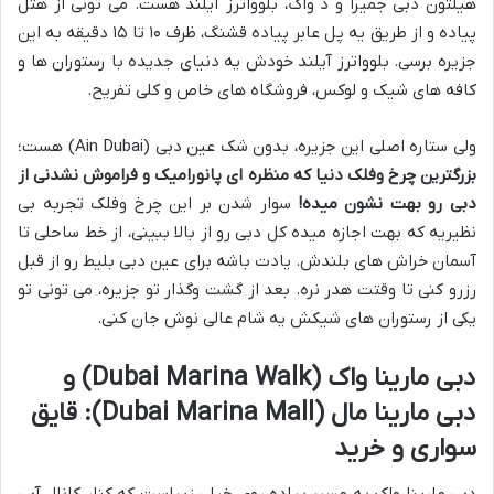
هیلتون دبی جمیرا و د واک، بلوواترز آیلند هست. می تونی از هتل
پیاده و از طریق یه پل عابر پیاده قشنگ، ظرف ۱۰ تا ۱۵ دقیقه به این
جزیره برسی. بلوواترز آیلند خودش یه دنیای جدیده با رستوران ها و
کافه های شیک و لوکس، فروشگاه های خاص و کلی تفریح.
ولی ستاره اصلی این جزیره، بدون شک عین دبی (Ain Dubai) هست؛
بزرگترین چرخ وفلک دنیا که منظره ای پانورامیک و فراموش نشدنی از
دبی رو بهت نشون میده!
سوار شدن بر این چرخ وفلک تجربه بی
نظیریه که بهت اجازه میده کل دبی رو از بالا ببینی، از خط ساحلی تا
آسمان خراش های بلندش. یادت باشه برای عین دبی بلیط رو از قبل
رزرو کنی تا وقتت هدر نره. بعد از گشت وگذار تو جزیره، می تونی تو
یکی از رستوران های شیکش یه شام عالی نوش جان کنی.
دبی مارینا واک (Dubai Marina Walk) و
دبی مارینا مال (Dubai Marina Mall): قایق
سواری و خرید
دبی مارینا واک یه مسیر پیاده روی خیلی زیباست که کنار کانال آبی