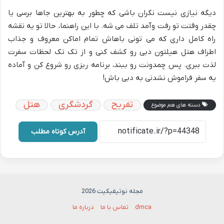
دیگه نیازی نیست نگران باشی که چطور به بهترین جاها برسی یا
چقدر وقتت تو رفت وآمد تلف می شه. با این راهنما، حالا تو یه نقشه
راه کامل داری که می تونی باهاش تمام اماکن معروف و جذاب
اطراف هتل هیلتون دبی رو کشف کنی و از تک تک لحظات سفرت
لذت ببری. پس چمدونت رو ببند، برنامه ریزی رو شروع کن و آماده
یه سفر فراموش نشدنی به دبی باش!
تفریح
گردشگری
هتل
دسته های هم موضوع
آدرس کوتاه مطلب
مجله نوتیفیکیت 2026
dmca
تماس با ما
درباره ما