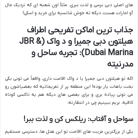
های اصلی دبی برسی و لذت ببری. مثلاً اون شعبه ای که نزدیک مال
آو امارات هست، دیگه ته خوش شانسیه برای خرید و اسکی!
جذاب ترین اماکن تفریحی اطراف
هیلتون دبی جمیرا و د واک (JBR &
Dubai Marina): تجربه ساحل و
مدرنیته
اگه تو هیلتون دبی جمیرا یا د واک اقامت داری، واقعاً می تونی بگی
بخت باهات یار بوده! این منطقه پر از تفریحاتیه که بعضیاشون رو
می تونی پیاده بری و برای بعضی های دیگه هم یه تاکسی کوتاه
کافیه. بریم ببینیم چی در انتظارته:
سواحل و آفتاب: ریلکس کن و لذت ببر!
یکی از بزرگترین مزیت های اقامت تو این هتل ها، دسترسی مستقیم