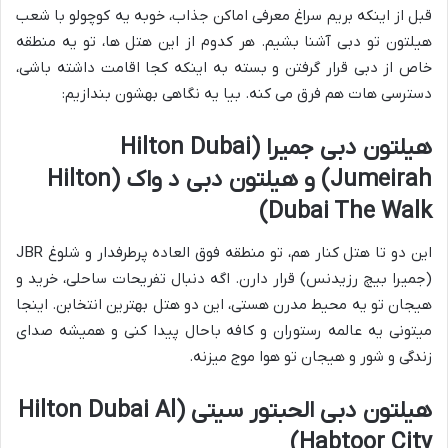
قبل از اینکه بریم سراغ معرفی اماکن جذاب، خوبه یه کوچولو با شعب
هیلتون تو دبی آشنا بشیم. هر کدوم از این هتل ها، تو یه منطقه
خاص از دبی قرار گرفتن و بسته به اینکه کجا اقامت داشته باشی،
دسترسی هات هم فرق می کنه. بیا یه نگاهی بهشون بندازیم:
هیلتون دبی جمیرا (Hilton Dubai
Jumeirah) و هیلتون دبی د واک (Hilton
Dubai The Walk)
این دو تا هتل کنار هم، تو منطقه فوق العاده پرطرفدار و شلوغ JBR
(جمیرا بیچ رزیدنس) قرار دارن. اگه دنبال تفریحات ساحلی، خرید و
هیجان تو یه محیط مدرن هستی، این دو هتل بهترین انتخابن. اینجا
میتونی یه عالمه رستوران و کافه باحال پیدا کنی و همیشه صدای
زندگی و شور و هیجان تو هوا موج میزنه.
هیلتون دبی الحبتور سیتی (Hilton Dubai Al
Habtoor City)