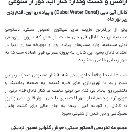
آرامش و گشت وگذار: کنار آب، دور از شلوغی
کانال آبی دبی (Dubai Water Canal) و پیاده رو اون: قدم زدن
زیر نور ماه
یکی از بزرگترین مزیت های هیلتون الحبتور سیتی، دسترسی
مستقیمش به کانال آبی دبی هست. از هتل که بیرون بیای، می
تونی مستقیماً وارد مسیرهای پیاده روی و دوچرخه سواری زیبا در
امتداد کانال بشی. این کانال، یه پروژه عمرانی فوق العاده ست که به
شهر زیبایی خاصی بخشیده.
شب ها اینجا واقعاً جادویی می شه. آبشار مصنوعی متحرک زیر پل
شیخ زاید با نورپردازی های خیره کننده، یه صحنه رمانتیک و
دلنشین رو ایجاد می کنه. می تونی ساعت ها کنار کانال قدم بزنی، از
هوای آزاد و چشم انداز شهر لذت ببری یا حتی سوار قایق بشی و کروز
تو کانال رو تجربه کنی. اینجا یه جای عالی برای گشت وگذار
عصرگاهی و دور شدن از شلوغی شهره.
مجموعه تفریحی الحبتور سیتی: خوش گذرانی همین نزدیکی