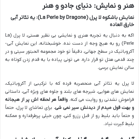
هنر و نمایش: دنیای جادو و هنر
نمایش باشکوه لا پرل (La Perle by Dragone): یه تئاتر آبی
خارق العاده
اگه به دنبال یه تجربه هنری و نمایشی بی نظیر هستی، لا پرل (La
Perle) رو به هیچ وجه از دست نده. خوشبختانه، این نمایش آبی-
آکروباتیک در سطح جهانی، دقیقاً تو خود مجموعه الحبتور سیتی و در
چند قدمی هتل تو قرار داره. می تونی پیاده با یه قدم زدن کوتاه به
سالن نمایش برسی.
لا پرل یه تئاتر آبی منحصربه فرده که با ترکیبی از آکروباتیک،
نمایش های هوایی، شیرجه های بلند و جلوه های ویژه آبی، داستانی
فراموش نشدنی رو روایت می کنه.
واقعاً هر لحظه اش پر از هیجانه
و بهت قول میدم از دیدنش سیر نمی شی.
برای تماشای لا پرل، حتماً
و حتماً باید بلیط رو از قبل رزرو کنی، چون خیلی پرطرفداره و ممکنه
بلیط گیرت نیاد.