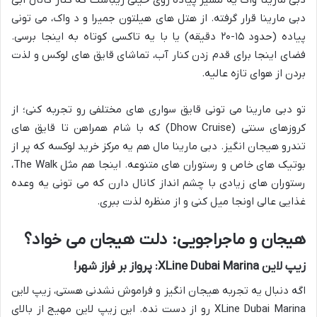
دبی مارینا قرار گرفته. از هتل های هیلتون جمیرا و د واک، می تونی
پیاده (حدود ۱۵-۲۰ دقیقه) یا با یه تاکسی کوتاه به اینجا برسی.
فضای اینجا برای قدم زدن کنار آب، تماشای قایق های لوکس و لذت
بردن از هوای تازه عالیه.
تو دبی مارینا می تونی قایق سواری های مختلفی رو تجربه کنی؛ از
کروزهای سنتی (Dhow Cruise) که با شام همراهن تا قایق های
تندرو هیجان انگیز. دبی مارینا مال هم یه مرکز خرید لوکسه که پر از
بوتیک های خاص و رستوران های متنوعه. اینجا هم مثل The Walk،
رستوران های زیادی با چشم انداز کانال دارن که می تونی یه وعده
غذایی عالی اونجا میل کنی و از منظره لذت ببری.
هیجان و ماجراجویی: دلت هیجان می خواد؟
زیپ لاین XLine Dubai Marina: پرواز بر فراز شهر!
اگه دنبال یه تجربه هیجان انگیز و فراموش نشدنی هستی، زیپ لاین
XLine Dubai Marina رو از دست نده. این زیپ لاین مهیج از بالای