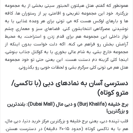
همونطور که گفتم، هتل هیلتون الحبتور سیتی بخشی از یه مجموعه
بزرگتره. خود این مجموعه تفریحی و اقامتی، پر از رستوران ها، کافه
ها و بارهای لوکس هست که می تونی برای هر وعده غذایی یا یه
نوشیدنی عصرگاهی انتخابشون کنی. فضاهای سبز و معماری چشم
نواز داخلی این مجموعه هم برای قدم زدن و استراحت، یه محیط
آرامش بخش رو فراهم می کنه. اگه دلت خواست بدون اینکه از
مجموعه خارج بشی، یه شام عالی بخوری یا یه کوکتل جذاب بنوشی،
اینجا کلی گزینه دم دستت هست. این یعنی حتی تو خود مجموعه
هتل هم می تونی کلی سرگرم بشی و لحظات خوبی رو بگذرونی.
دسترسی آسان به نمادهای دبی (با تاکسی/
مترو کوتاه)
برج خلیفه (Burj Khalifa) و دبی مال (Dubai Mall): بلندترین
و بزرگترین!
قلب تپنده دبی، یعنی برج خلیفه و بزرگترین مرکز خرید دنیا، دبی مال،
هم با یه تاکسی کوتاه (حدود ۱۵-۲۰ دقیقه) در دسترست هستن.