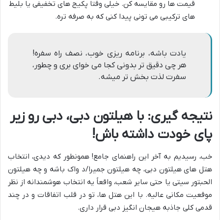
قیمت ها رو مقایسه کن. خیلی وقتا پکیج های تخفیفی یا بلیط
های ترکیبی می تونی پیدا کنی که به صرفه تره.
یادت باشه، برنامه ریزی خوب، نصف راه سفره!
هر چی دقیق تر بدونی کجا می خوای بری و چطور،
سفرت لذت بخش تر میشه.
نتیجه گیری: با هیلتون دبی، دبی رو زیر
پای خودت داشته باش!
خب، رسیدیم به آخر این راهنمای جامع! همونطور که دیدی، انتخاب
هتل های هیلتون دبی، چه هیلتون جمیرا/د واک باشه و چه هیلتون
الحبتور سیتی یا حتی سایر شعب، واقعاً یه انتخاب هوشمندانه از نظر
موقعیت مکانی عالیه. با این هتل ها، تو در قلب اتفاقات و در چند
قدمی کلی جاذبه هیجان انگیز دبی قرار داری.