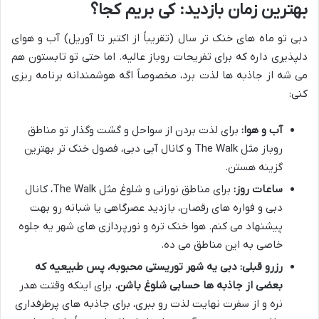
بهترین زمان بازدید: کی بریم کجا؟
دبی تو ماه های خنک تر سال (تقریباً از اکتبر تا آوریل) آب و هوای
دلپذیری داره که برای تفریحات روباز عالیه. اما حتی تو تابستون هم
می شه از جاذبه ها لذت برد، مخصوصاً اگه هوشمندانه برنامه ریزی
کنی:
آب و هوا:
برای لذت بردن از سواحل و گشت وگذار تو مناطق
روباز مثل The Walk و کانال آبی دبی، فصول خنک تر بهترین
گزینه هستن.
ساعات روز:
برای مناطق نورانی و شلوغ مثل The Walk، کانال
دبی و فواره های رقصان، بازدید عصرگاهی یا شبانه رو بهت
پیشنهاد می کنم. هوا خنک تره و نورپردازی های شهر یه جلوه
خاصی به این مناطق می ده.
رزرو قبلی:
دبی یه شهر توریستی محبوبه، پس طبیعیه که
بعضی از جاذبه ها حسابی شلوغ باشن.
برای اینکه وقتت هدر
نره و از سفرت نهایت لذت رو ببری، برای جاذبه های پرطرفداری