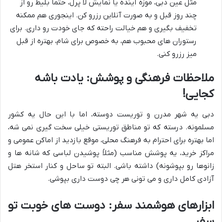
مثل عین دبی، موزه آینده یا نمایش لا پرل، حتماً بلیط رو از
چند روز قبل و به صورت آنلاین رزرو کن. اینجوری هم ممکنه
تخفیف بگیری و هم خیالت راحته که جای خودت رو داری. برای
رستوران های محبوب هم، به خصوص برای شام، بهتره از قبل
میز رزرو کنی.
ملاحظات فرهنگی و پوشش: یادت باشه
کجایی!
دبی یه شهر مدرن و توریست دوسته، اما با این حال یه کشور
مسلمونه. درسته که تو مناطق توریستی خیلی سخت گیری نمی شه،
اما بهتره برای احترام به فرهنگ محلی، موقع بازدید از اماکن عمومی و
مراکز خرید، یه پوشش مناسب (مثلاً پوشیدن لباسی که شانه ها و
زانوها رو بپوشونه) داشته باشی. البته تو ساحل و کنار استخر هتل
آزادی کامل داری و می تونی هر چی دوست داری بپوشی.
ابزارهای هوشمند سفر: دوست های خوبت تو
سفر