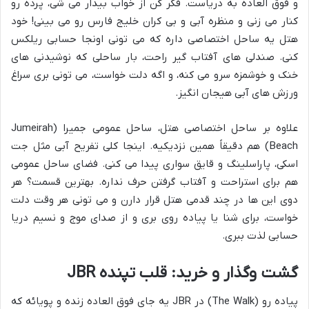
و فوق العاده به دریاست. فکر کن از خواب بیدار می شی، پرده رو
کنار می زنی و منظره آبی و بی کران خلیج فارس رو می بینی! خود
هتل یه ساحل اختصاصی داره که می تونی اونجا حسابی ریلکس
کنی. صندلی های آفتاب گیر راحت، بار ساحلی که نوشیدنی های
خنک و خوشمزه سرو می کنه، و اگه دلت خواست، می تونی بری سراغ
ورزش های آبی هیجان انگیز.
علاوه بر ساحل اختصاصی هتل، ساحل عمومی جمیرا (Jumeirah
Beach) هم دقیقاً همین نزدیکیه. اینجا کلی تفریح آبی مثل جت
اسکی، پاراسلینگ و قایق سواری پیدا می کنی. فضای ساحل عمومی
هم برای استراحت و آفتاب گرفتن حرف نداره. بهترین قسمت؟ هر
دوی این ها در چند قدمی هتل قرار دارن و می تونی هر وقت دلت
خواست، برای شنا یا پیاده روی بری و از صدای موج و نسیم دریا
حسابی لذت ببری.
گشت وگذار و خرید: قلب تپنده JBR
پیاده رو (The Walk) در JBR یه جای فوق العاده زنده و پویائه که