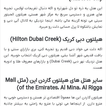
این هتل یه ذره تو دل شهرتره و اگه دنبال تفریحات لوکس، تجربه
های هنری و دسترسی سریع به مرکز شهر هستی، هیلتون الحبتور
سیتی می تونه گزینه عالی باشه. اینجا نزدیکی به کانال آبی دبی و
نمایش باشکوه لا پرل حسابی دلت رو میبره.
هیلتون دبی کریک (Hilton Dubai Creek)
اگه دلت می خواد دبی قدیم رو تجربه کنی، بری بازارای سنتی و با
بافت قدیمی شهر آشنا بشی، هیلتون دبی کریک انتخاب خوبیه. این
هتل نزدیک نهر دبی (Dubai Creek) و بازارهای معروف طلا و ادویه
هست.
سایر هتل های هیلتون گاردن این (مثل Mall
of the Emirates، Al Mina، Al Rigga)
هیلتون گاردن این ها معمولاً اقتصادی تر هستن و دسترسی خوبی به
مترو دارن. از اینجاها می تونی با مترو به راحتی به بیشتر جاذبه