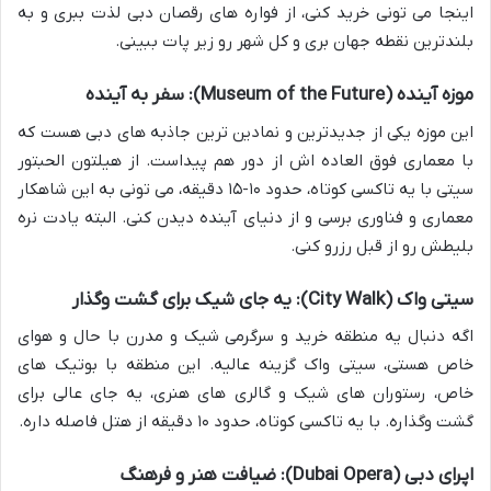
اینجا می تونی خرید کنی، از فواره های رقصان دبی لذت ببری و به
بلندترین نقطه جهان بری و کل شهر رو زیر پات ببینی.
موزه آینده (Museum of the Future): سفر به آینده
این موزه یکی از جدیدترین و نمادین ترین جاذبه های دبی هست که
با معماری فوق العاده اش از دور هم پیداست. از هیلتون الحبتور
سیتی با یه تاکسی کوتاه، حدود ۱۰-۱۵ دقیقه، می تونی به این شاهکار
معماری و فناوری برسی و از دنیای آینده دیدن کنی. البته یادت نره
بلیطش رو از قبل رزرو کنی.
سیتی واک (City Walk): یه جای شیک برای گشت وگذار
اگه دنبال یه منطقه خرید و سرگرمی شیک و مدرن با حال و هوای
خاص هستی، سیتی واک گزینه عالیه. این منطقه با بوتیک های
خاص، رستوران های شیک و گالری های هنری، یه جای عالی برای
گشت وگذاره. با یه تاکسی کوتاه، حدود ۱۰ دقیقه از هتل فاصله داره.
اپرای دبی (Dubai Opera): ضیافت هنر و فرهنگ