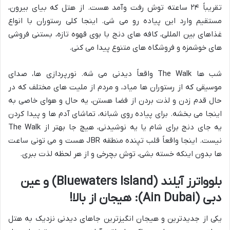
تقریباً ۲۴ ساعته توش رفت وآمد هست. از هتل که بیای بیرون،
مستقیم وارد این پیاده رو می شی. اینجا کلی رستوران با انواع
غذاهای بین المللی، کافه های دنج با بوی قهوه تازه، بستنی فروشی
های خوشمزه و فروشگاه های متنوع پیدا می کنی.
شب ها The Walk واقعاً دیدنی می شه. نورپردازی ها، صدای
موسیقی که از رستوران ها میاد، و مردم از ملیت های مختلف که در
حال قدم زدن و لذت بردن از فضا هستن، یه حال و هوای خاصی به
اینجا می بخشه. برای پیاده روی شبانه، تماشای آدم ها و پیدا کردن
یه جای دنج برای شام یا یه نوشیدنی، هیچ جا بهتر از The Walk
نیست. اینجا واقعاً قلب تپنده منطقه JBR هست و می تونی ساعت
ها بدون اینکه خسته بشی، توش بچرخی و از هر لحظه لذت ببری.
بلوواترز آیلند (Bluewaters Island) و عین
دبی (Ain Dubai): هیجان از بالا!
یکی از جدیدترین و هیجان انگیزترین جاهای دیدنی نزدیک به هتل