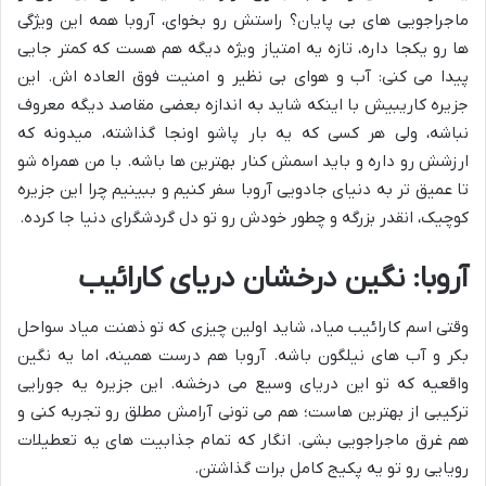
ماجراجویی های بی پایان؟ راستش رو بخوای، آروبا همه این ویژگی
ها رو یکجا داره، تازه یه امتیاز ویژه دیگه هم هست که کمتر جایی
پیدا می کنی: آب و هوای بی نظیر و امنیت فوق العاده اش. این
جزیره کاریبیش با اینکه شاید به اندازه بعضی مقاصد دیگه معروف
نباشه، ولی هر کسی که یه بار پاشو اونجا گذاشته، میدونه که
ارزشش رو داره و باید اسمش کنار بهترین ها باشه. با من همراه شو
تا عمیق تر به دنیای جادویی آروبا سفر کنیم و ببینیم چرا این جزیره
کوچیک، انقدر بزرگه و چطور خودش رو تو دل گردشگرای دنیا جا کرده.
آروبا: نگین درخشان دریای کارائیب
وقتی اسم کارائیب میاد، شاید اولین چیزی که تو ذهنت میاد سواحل
بکر و آب های نیلگون باشه. آروبا هم درست همینه، اما یه نگین
واقعیه که تو این دریای وسیع می درخشه. این جزیره یه جورایی
ترکیبی از بهترین هاست؛ هم می تونی آرامش مطلق رو تجربه کنی و
هم غرق ماجراجویی بشی. انگار که تمام جذابیت های یه تعطیلات
رویایی رو تو یه پکیج کامل برات گذاشتن.