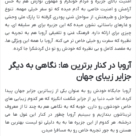
امنیت بالای جزیره و مردم خونگرم و مهمون نوازش هم یه حس
آرامش و امنیت خاصی به آدم میده که تو سفر خیلی مهمه. تنوع
سواحل و طبیعتش، از سواحل شنی پودری گرفته تا پارک ملی وحشی
و غارهای باستانی، نشون میده که این جزیره برای هر سلیقه ای، یه
چیزی برای ارائه داره. فرهنگ غنی و تلفیقی آروبا هم یه تجربه بی
نظیره که سفرت رو خیلی خاص تر می کنه. آروبا با همه این ویژگی ها،
یه مقصد کامل و بی نظیره که خودش رو تو دل گردشگرا جا کرده.
آروبا در کنار برترین ها: نگاهی به دیگر
جزایر زیبای جهان
آروبا جایگاه خودش رو به عنوان یکی از زیباترین جزایر جهان پیدا
کرده، اما خب، دنیا پر از جزایر شگفت انگیزه که هر کدوم زیبایی های
خاص خودشون رو دارن. خوبه که یه نگاهی هم به چند تا از معروف
تریناشون بندازیم و ببینیم آروبا چطور در کنار این غول ها می
درخشه. هر کدوم از این جزیره ها به یه دلیلی تو لیست بهترین ها
هستن و یه جور تجربه خاص رو به مسافرا میدن.