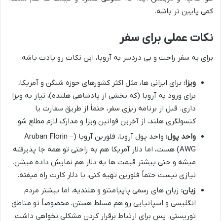
کمی پایین تر باشه.
نکات عملی برای سفر
برای یه سفر راحت و بی دردسر به آروبا، این نکات رو یادت باشه:
ویزا:
برای ایرانی ها، مثل اکثر کشورهای حوزه شنگن و آمریکا،
برای ورود به آروبا (که بخشی از پادشاهی هلنده)، نیاز به ویزا
داری. قبل از برنامه ریزی سفر، حتماً از طریق سفارت یا
کنسولگری هلند، از آخرین قوانین ویزا و مدارک لازم مطلع شو.
واحد پول:
واحد پول آروبا، فلورین آروبا (Aruban Florin –
AWG) هست، اما دلار آمریکا هم به راحتی تو همه جا پذیرفته
میشه و حتی بیشتر قیمت ها به دلار هم نمایش داده میشن.
نیازی نیست حتماً فلورین تهیه کنی، با دلار کارت راه میفته.
زبان:
زبان های رسمی پاپیامنتو و هلندیه، اما بیشتر مردم
انگلیسی و اسپانیایی رو هم مسلط هستن، مخصوصاً تو مناطق
توریستی. پس برای ارتباط برقرار کردن مشکلی نخواهی داشت.