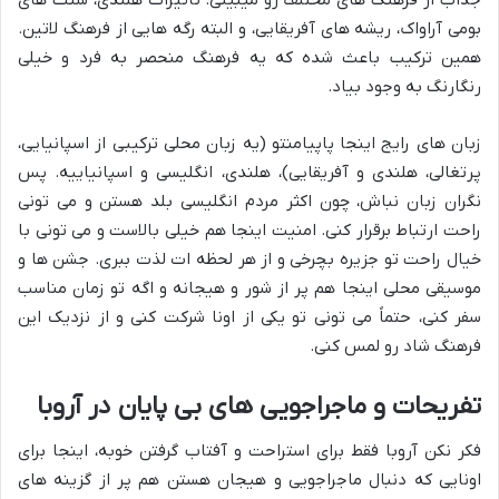
بومی آراواک، ریشه های آفریقایی، و البته رگه هایی از فرهنگ لاتین.
همین ترکیب باعث شده که یه فرهنگ منحصر به فرد و خیلی
رنگارنگ به وجود بیاد.
زبان های رایج اینجا پاپیامنتو (یه زبان محلی ترکیبی از اسپانیایی،
پرتغالی، هلندی و آفریقایی)، هلندی، انگلیسی و اسپانیاییه. پس
نگران زبان نباش، چون اکثر مردم انگلیسی بلد هستن و می تونی
راحت ارتباط برقرار کنی. امنیت اینجا هم خیلی بالاست و می تونی با
خیال راحت تو جزیره بچرخی و از هر لحظه ات لذت ببری. جشن ها و
موسیقی محلی اینجا هم پر از شور و هیجانه و اگه تو زمان مناسب
سفر کنی، حتماً می تونی تو یکی از اونا شرکت کنی و از نزدیک این
فرهنگ شاد رو لمس کنی.
تفریحات و ماجراجویی های بی پایان در آروبا
فکر نکن آروبا فقط برای استراحت و آفتاب گرفتن خوبه، اینجا برای
اونایی که دنبال ماجراجویی و هیجان هستن هم پر از گزینه های