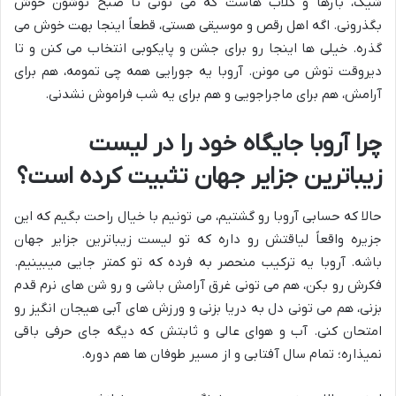
شیک، بارها و کلاب هاست که می تونی تا صبح توشون خوش
بگذرونی. اگه اهل رقص و موسیقی هستی، قطعاً اینجا بهت خوش می
گذره. خیلی ها اینجا رو برای جشن و پایکوبی انتخاب می کنن و تا
دیروقت توش می مونن. آروبا یه جورایی همه چی تمومه، هم برای
آرامش، هم برای ماجراجویی و هم برای یه شب فراموش نشدنی.
چرا آروبا جایگاه خود را در لیست
زیباترین جزایر جهان تثبیت کرده است؟
حالا که حسابی آروبا رو گشتیم، می تونیم با خیال راحت بگیم که این
جزیره واقعاً لیاقتش رو داره که تو لیست زیباترین جزایر جهان
باشه. آروبا یه ترکیب منحصر به فرده که تو کمتر جایی میبینیم.
فکرش رو بکن، هم می تونی غرق آرامش باشی و رو شن های نرم قدم
بزنی، هم می تونی دل به دریا بزنی و ورزش های آبی هیجان انگیز رو
امتحان کنی. آب و هوای عالی و ثابتش که دیگه جای حرفی باقی
نمیذاره؛ تمام سال آفتابی و از مسیر طوفان ها هم دوره.