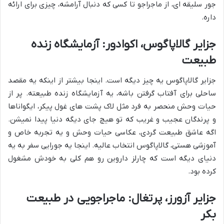
جور سلیقه ای، از ماجراجو تا کسی که دنبال آرامشه، چیزی برای ارائه
داره.
جزایر گالاپاگوس، اکوادور: آزمایشگاه زنده
طبیعت
جزایر گالاپاگوس یه چیز دیگه است. اینجا بیشتر از اینکه یه مقصد
ساحلی برای آفتاب گرفتن باشه، یه آزمایشگاه زنده طبیعته. پر از
حیات وحش منحصر به فرد مثل لاک پشت های غول پیکر، ایگواناها
و پرندگان عجیب و غریب که تو هیچ جای دیگه دنیا پیدا نمیشن.
اگه عاشق طبیعت گردی، عکاسی حیات وحش و یه تجربه خاص و
آموزشی هستی، گالاپاگوس انتخاب عالیه. اینجا یه جورایی سفر به یه
دنیای دیگه است که چارلز داروین رو هم کلی به خودش مشغول
کرده بود.
جزایر آزورز، پرتغال: ماجراجویی در طبیعت
بکر