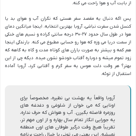
از بابت آب و هوا راحت می کنه.
پس اگه دنبال یه مقصد سفر هستی که نگران آب و هوای بد یا
کنسل شدن سفرت نباشی، آروبا بهترین انتخابه. اینجا میانگین دمای
هوا در طول سال حدود ۲۷-۳۰ درجه سانتی گراده و نسیم های خنکی
از سمت دریا می وزه که هوا رو حسابی مطبوع می کنه. بارندگی اینجا
هم کمه و بیشتر به صورت باران های کوتاه مدت و گاه به گاهه که
زود تموم میشه و دوباره آفتاب خودشو نشون میده. دیگه چی از این
بهتر؟ هر وقت دلت هوس یه سفر گرم و آفتابی کرد، آروبا آماده
استقبال از توئه.
آروبا واقعاً یه بهشت بی نظیره، مخصوصاً برای
اونایی که می خوان از شلوغی و دغدغه های
روزمره فاصله بگیرن. آب و هواش که حرف نداره،
یه جورایی انگار تمام سال بهاره و از اون مهم تر،
تقریباً هیچ وقت درگیر طوفان های اون منطقه
نمیشه. این یعنی می تونی با خیال راحت برنامه