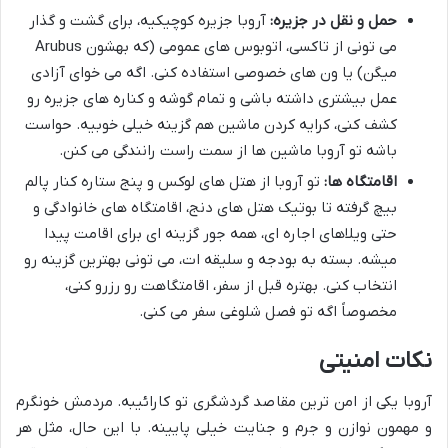
حمل و نقل در جزیره:
آروبا جزیره کوچیکیه، برای گشت و گذار
می تونی از تاکسی، اتوبوس های عمومی (که بهشون Arubus
میگن) یا ون های خصوصی استفاده کنی. اگه می خوای آزادی
عمل بیشتری داشته باشی و تمام گوشه و کناره های جزیره رو
کشف کنی، کرایه کردن ماشین هم گزینه خیلی خوبیه. حواست
باشه تو آروبا ماشین ها از سمت راست رانندگی می کنن.
اقامتگاه ها:
تو آروبا از هتل های لوکس و پنج ستاره کنار پالم
بیچ گرفته تا بوتیک هتل های دنج، اقامتگاه های خانوادگی و
حتی ویلاهای اجاره ای، همه جور گزینه ای برای اقامت پیدا
میشه. بسته به بودجه و سلیقه ات، می تونی بهترین گزینه رو
انتخاب کنی. بهتره قبل از سفر، اقامتگاهت رو رزرو کنی،
مخصوصاً اگه تو فصل شلوغی سفر می کنی.
نکات امنیتی
آروبا یکی از امن ترین مقاصد گردشگری تو کارائیبه. مردمش خونگرم
و مهمون نوازن و جرم و جنایت خیلی پایینه. با این حال، مثل هر