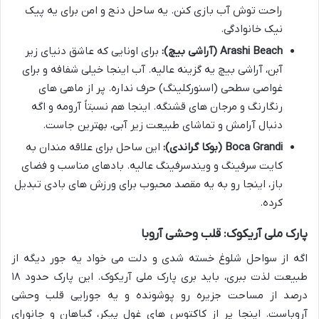
راحت توش آب بازی کنن. یه ساحل دنج و امن برای یه پیک
نیک خانوادگی.
Arashi Beach (آراشی بیچ):
برای اونایی که عاشق دنیای زیر
آبن، آراشی بیچ یه گزینه عالیه. آب اینجا خیلی شفافه و برای
غواصی سطحی (اسنورکلینگ) حرف نداره. پر از ماهی های
رنگارنگ و مرجان های قشنگه. اینجا هم نسبتاً آرومه و اگه
دنبال آرامش و تماشای طبیعت زیر آبی، بهترین جاست.
Boca Grandi (بوکا گراندی):
این ساحل برای علاقه مندان به
کایت سرفینگ و ویندسرفینگ عالیه. بادهای مناسب و فضای
باز، اینجا رو به یه مقصد محبوب برای ورزش های بادی تبدیل
کرده.
پارک ملی آریکوک: قلب وحشی آروبا
اگه از سواحل شلوغ خسته شدی و دلت می خواد یه جور دیگه از
طبیعت لذت ببری، باید بری پارک ملی آریکوک. این پارک حدود ۱۸
درصد از مساحت جزیره رو پوشونده و یه جورایی قلب وحشی
آروباست. اینجا پر از کاکتوس های غول پیکر، گیاهان و جانورای