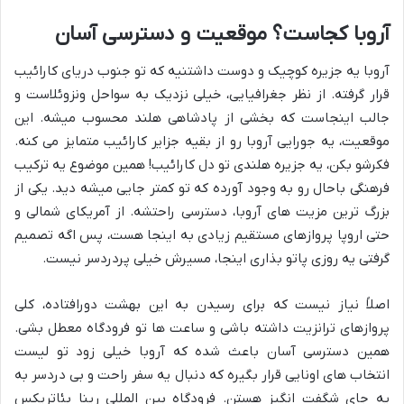
آروبا کجاست؟ موقعیت و دسترسی آسان
آروبا یه جزیره کوچیک و دوست داشتنیه که تو جنوب دریای کارائیب
قرار گرفته. از نظر جغرافیایی، خیلی نزدیک به سواحل ونزوئلاست و
جالب اینجاست که بخشی از پادشاهی هلند محسوب میشه. این
موقعیت، یه جورایی آروبا رو از بقیه جزایر کارائیب متمایز می کنه.
فکرشو بکن، یه جزیره هلندی تو دل کارائیب! همین موضوع یه ترکیب
فرهنگی باحال رو به وجود آورده که تو کمتر جایی میشه دید. یکی از
بزرگ ترین مزیت های آروبا، دسترسی راحتشه. از آمریکای شمالی و
حتی اروپا پروازهای مستقیم زیادی به اینجا هست، پس اگه تصمیم
گرفتی یه روزی پاتو بذاری اینجا، مسیرش خیلی پردردسر نیست.
اصلاً نیاز نیست که برای رسیدن به این بهشت دورافتاده، کلی
پروازهای ترانزیت داشته باشی و ساعت ها تو فرودگاه معطل بشی.
همین دسترسی آسان باعث شده که آروبا خیلی زود تو لیست
انتخاب های اونایی قرار بگیره که دنبال یه سفر راحت و بی دردسر به
یه جای شگفت انگیز هستن. فرودگاه بین المللی رینا بئاتریکس