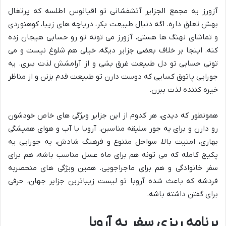
آزورز یه مجمع الجزایر آتشفشانی تو اقیانوس اطلسه که پرتغال
بهش تعلق داره. اگه دنبال طبیعت بکر، دریاچه های زیبا، کوهنوردی
و تماشای نهنگ ها هستی، آزورز می تونه تو رو حسابی هیجان زده
کنه. اینجا بر خلاف بعضی جزایر دیگه، خیلی هم شلوغ نیست و می
تونی حسابی تو دل طبیعت غرق بشی و از آرامشش لذت ببری. یه
جورایی پاتوق کسایی که دوست دارن تو طبیعت قدم بزنن و از مناظر
خیره کننده لذت ببرن.
همونطور که دیدی، هر کدوم از این جزایر ویژگی های خاص خودشون
رو دارن و برای یه جور سلیقه مناسبن. آروبا با آب و هوای همیشگی
بهاری، امنیت بالا، سواحل متنوع و فرهنگ شادش، یه جورایی یه
پکیج کامله که می تونه هم برای ماه عسل مناسب باشه، هم برای
سفر خانوادگی و هم برای ماجراجویی. همین ویژگی های منحصربه
فردشه که باعث شده آروبا تو لیست زیباترین جزایر جهان، حرفی
برای گفتن داشته باشه.
برنامه ریزی سفر به آروبا