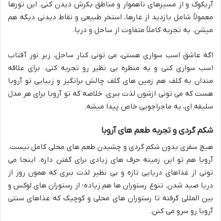
آریکوک و از مسیرهای ناهموار و مناطق بکرش دیدن کنی. این تورها
معمولاً شامل بازدید از غارها، استخر طبیعی و نقاط دیدنی دیگه هم
میشن. یه تجربه کاملاً متفاوت از ساحل و دریا.
اگه عاشق اسب سواری هستی، می تونی کنار ساحل، زیر نور آفتاب
اسب سواری کنی و یه منظره بی نظیر رو تجربه کنی. برای علاقه
مندان به گلف هم زمین های گلف چالش برانگیز و زیبایی تو آروبا
هست که می تونی ازشون لذت ببری. خلاصه که تو آروبا برای هر مدل
سلیقه ای، یه ماجراجویی خاص پیدا میشه.
شکم گردی و تجربه طعم های آروبا
هیچ سفری بدون شکم گردی و چشیدن طعم های محلی کامل نیست.
آروبا هم تو این زمینه حرف های زیادی برای گفتن داره. اینجا می
تونی از غذاهای دریایی تازه و بی نظیر لذت ببری که همون روز از
دریا صید شدن. تنوع رستوران ها هم زیاده؛ از رستوران های لوکس و
بین المللی گرفته تا رستوران های محلی و کوچیک که غذاهای سنتی
آروبا رو سرو می کنن.