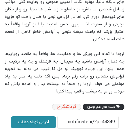
جای دیگه دنیا، بهتره نکات امنیتی عمومی رو رعایت کنی: مراقب
وسایل شخصی ات باش، تو جاهای خلوت شب ها تنها نرو، و از مکان
های غیرمجاز دوری کن. اما در کل، می تونی با خیال راحت تو جزیره
بچرخی و از سفرت لذت ببری. حس امنیت بالا تو آروبا واقعاً یه
امتیاز بزرگه که باعث میشه بتونی با آرامش خاطر کامل، از لحظه
هات استفاده کنی.
آروبا با تمام این ویژگی ها و جذابیت ها، واقعاً یه مقصد رویاییه.
چه دنبال آرامش باشی، چه هیجان، چه فرهنگ و چه یه ترکیب از
همه اینها، این جزیره کوچیک تو دل کارائیب، می تونه یه تجربه
فراموش نشدنی رو برات رقم بزنه. پس اگه دلت یه سفر به یاد
موندنی می خواد، آروبا رو حتماً تو لیستت بذار و آماده باش که
خودت رو تو یه بهشت واقعی پیدا کنی!
گردشگری
دسته های هم موضوع
آدرس کوتاه مطلب