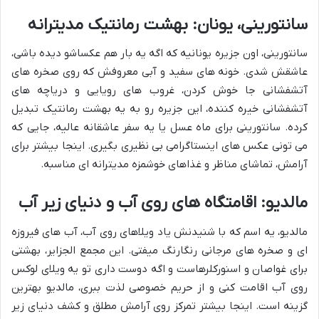
سانتورینی، یونان: بهشت رمانتیک مدیترانه
سانتورینی، اون جزیره یونانیه که اگه یه بار هم عکساشو دیده باشی،
عاشقش شدی. خونه های سفید و آبی معروفش که روی صخره های
آتشفشانی جا خوش کردن، غروب های رویایی و دریاچه های
آتشفشانی خیره کننده، این جزیره رو به یه بهشت رمانتیک تبدیل
کرده. سانتورینی برای ماه عسل یا یه سفر عاشقانه عالیه، جایی که
می تونی عکس های اینستاگرامی بی نظیری بگیری. اینجا بیشتر برای
آرامش، تماشای مناظر و غذاهای خوشمزه مدیترانه ای مناسبه.
مالدیو: اقامتگاه های روی آب و دنیای زیر آب
مالدیو، یه اسم که با شنیدنش یاد ویلاهای روی آب، آب های فیروزه
ای و صخره های مرجانی رنگارنگ میفتی. این مجمع الجزایر، بهشتی
برای غواصان و اسنورکلرهاست و اگه دوست داری تو یه ویلای لوکس
روی آب اقامت کنی و از حریم خصوصی لذت ببری، مالدیو بهترین
گزینه است. اینجا بیشتر تمرکز روی آرامش مطلق و کشف دنیای زیر