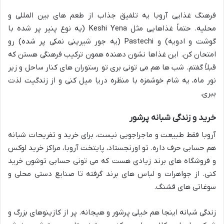
فرهنگ غذایی آروبا یه تلفیق جذاب از طعم های بین المللی و
محلیه. حتماً غذاهایی مثل Keshi Yena (یه نوع پنیر پر شده با
گوشت و ادویه) و Pastechi (یه جور شیرینی نمکی پر شده) رو
امتحان کن. این غذاها نشون دهنده همون ترکیب فرهنگی هستن که
قبلاً گفتم. شب ها هم می تونی بری تو رستوران های کنار ساحل و زیر
نور ماه، یه شام خوشمزه با منظره دریا میل کنی و از زندگیت لذت
ببری.
خرید و زندگی شبانه پرشور
آروبا فقط طبیعت و ماجراجویی نیست، برای خرید و تفریحات شبانه
هم حسابی حرف داره. تو اورنجستاد، پایتخت آروبا، مراکز خرید لوکس
و فروشگاه های برند زیادی هست که می تونی حسابی توشون خرید
کنی. از جواهرات و لباس های برند گرفته تا صنایع دستی محلی و
سوغاتی های قشنگ.
زندگی شبانه اینجا هم خیلی پرشور و هیجانه. پر از کازینوهای بزرگ و