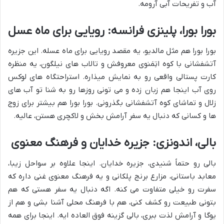
آب و تفریحات آبی آرومه.
بورا بورا، پلینزی فرانسه: رویایی برای ماه عسل
بورا بورا هم مثل مالدیو، یه مقصد رویایی برای ماه عسله. این جزیره
آتشفشانی با کوه اتِمَنوی معروفش و تالاب های نیلگون، یه منظره
کارت پستالی واقعی رو به نمایش میذاره. استراحتگاه های لوکس
روی آب اینجا هم زبان زده و می تونی روزها رو به شنا تو آب های
زلال و تماشای کوه آتشفشانی بگذرونی. بورا بورا هم بیشتر برای زوج
ها و کسانی که دنبال یه سفر آرامش بخش و لاکچری هستن، عالیه.
بالی، اندونزی: جزیره خدایان و فرهنگ معنوی
بالی رو حتماً شنیدی، جزیره خدایان. اینجا علاوه بر سواحل زیبا،
معابد باستانی، مزارع برنج پلکانی و یه فرهنگ معنوی غنی داره که
سفرت رو خیلی متفاوت می کنه. اگه دنبال یه سفر هستی که هم
بتونی طبیعت رو کشف کنی، هم با فرهنگ محلی آشنا بشی و هم از
یوگا و آرامش لذت ببری، بالی گزینه فوق العاده ایه. اینجا برای همه