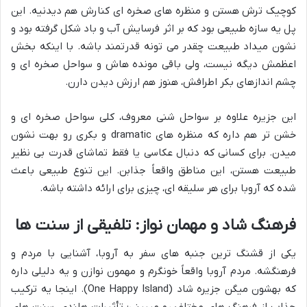
کوچیک ترش هستن و منظره های صخره ای کنارش هم دیدنیه. این
پل یه سازه طبیعی بود که بر اثر فرسایش آب و باد شکل گرفته بود و
نشون میداد طبیعت چقدر می تونه قدرتمند باشه. با اینکه بخش
اعظمش دیگه نیست، ولی باقی مونده هاش و سواحل صخره ای و
چشم اندازهای بکر اطرافش، هنوز هم ارزش دیدن دارن.
این جزیره علاوه بر سواحل شنی معروف، کلی سواحل صخره ای و
خشن تر هم داره که منظره های dramatic و بکری رو بهت نشون
میدن. برای کسانی که دنبال عکاسی یا فقط تماشای قدرت بی نظیر
طبیعت هستن، این مناطق واقعاً جذابن. این تنوع طبیعی باعث
شده که آروبا برای هر سلیقه ای، چیزی برای ارائه داشته باشه.
فرهنگ شاد و مهمان نواز: تلفیقی از سنت ها
یکی از قشنگ ترین جنبه های سفر به آروبا، آشنایی با مردم و
فرهنگشه. مردم آروبا واقعاً خونگرم و مهمون نوازن و یه دلیلی داره
که بهشون میگن جزیره شاد (One Happy Island). اینجا یه ترکیب
جذاب از فرهنگ های مختلف رو میبینی: تأثیرات هلندی، سنت های