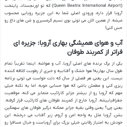
(Queen Beatrix International Airport) که تو اورنجستاد، پایتخت
آروبا قرار داره، ورودی اصلی شما به این جزیره رویایی محسوب
میشه. از همین الان می تونی بوی نسیم گرمسیری و شن های داغ رو
حس کنی!
آب و هوای همیشگی بهاری آروبا: جزیره ای
فراتر از کمربند طوفان
یکی از برگ برنده های اصلی آروبا، آب و هواشه. اینجا تقریباً تمام
طول سال بهاریه! هوا خشک و آفتابیه و خبری از رطوبت کلافه کننده
نیست. این یعنی هر فصلی از سال که دلت خواست می تونی برنامه
ریزی کنی و مطمئن باشی که هوا حسابی خوبه. اما یه نکته خیلی
مهم که آروبا رو از بیشتر جزایر کارائیب متمایز می کنه، موقعیت
جغرافیاییشه. آروبا خارج از کمربند طوفان های کارائیب قرار گرفته.
یعنی چی؟ یعنی وقتی بقیه جزایر ممکنه درگیر طوفان های سهمگین
بشن، آروبا مثل یه واحه امن و آروم، زیر آفتاب می درخشه. این
خودش یه امتیاز رقابتی خیلی بزرگ برای آروباست و خیال مسافرا رو