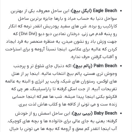
Eagle Beach (ایگل بیچ):
این ساحل معروف، یکی از بهترین
سواحل دنیا به حساب میاد و بارها جایزه برترین ساحل
کارائیب رو برده. شن های سفید پودریش انقدر نرمه که انگار
رو پنبه قدم می زنی. درختان نمادین دیو دیو (Divi Divi) که
جهت وزش باد رو نشون میدن، یه منظره منحصر به فرد ایجاد
کردن که عالیه برای عکاسی. اینجا نسبتاً آرومه و برای استراحت
و آفتاب گرفتن حرف نداره.
Palm Beach (پالم بیچ):
اگه دنبال جای شلوغ تر و پرجنب
وجوش تری هستی، پالم بیچ انتخاب عالیه. اینجا پر از هتل
های لوکس، رستوران های شیک، وایب پر انرژی و البته یه عالمه
تفریحات آبیه. از جت اسکی گرفته تا پاراسیلینگ، هر چی که
فکرشو بکنی اینجا پیدا میشه. شب ها هم که اینجا حسابی
زنده ست و می تونی از کافه ها و کلاب هاش لذت ببری.
Baby Beach (بیبی بیچ):
این ساحل اسمش رو از خودش
گرفته؛ یعنی یه جای عالی برای خانواده ها و بچه های کوچیک.
آب اینجا انقدر کم عمق و آرومه که بچه ها می تونن با خیال