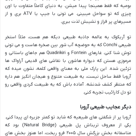
بومیه که فقط همینجا پیدا میشن. یه دنیای کاملاً متفاوت با اون
چیزی که تو سواحل میبینی. می تونی با جیپ یا ATV بری و از
مسیرهای پر فراز و نشیبش لذت ببری.
تو آریکوک یه عالمه جاذبه طبیعی دیگه هم هست، مثلاً استخر
طبیعی Conchi که یه حوضچه آب شور بین صخره هاست و می تونی
توش شنا کنی. غارهای Fontein و Quadirikiri هم جاهای باستانی و
مرموزی هستن که دیواره هاشون با نقاشی های قدیمی آراواک ها
تزئین شده. این پارک ملی به معنای واقعی کلمه، نشون میده که
آروبا فقط ساحل نیست، یه طبیعت متنوع و هیجان انگیز هم داره
که منتظر کشف شدنشه. آماده باش که یه طبیعت گردی واقعی رو
تو دل کارائیب تجربه کنی.
دیگر عجایب طبیعی آروبا
آروبا پر از شگفتی های طبیعیه که شاید تو کمتر جزیره ای پیدا کنی.
یکی از معروف تریناش پل طبیعی (Natural Bridge) بود که
متاسفانه بخش بزرگش سال ۲۰۰۵ فرو ریخت، اما هنوز بخش های