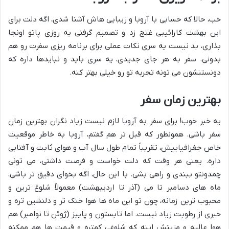
خب، حالا که حسابی با آروبا و زیبایی هاش آشنا شدی، اگه دلت برای
این بهشت کارائیبی غنج زد و تصمیم گرفتی یه روزی پاتو اونجا
بذاری، بد نیست یه سری نکات عملی برای برنامه ریزی سفرت رو هم
بدونی. سفر به هر جای جدیدی، یه سری باید و نبایدها داره که
دونستنشون می تونه تجربه تو رو خیلی بهتر کنه.
بهترین زمان سفر
یه خبر خوب! برای سفر به آروبا لازم نیست زیاد نگران بهترین زمان
سفر باشی. همونطور که قبل تر هم گفتم، آروبا به خاطر موقعیت
خاص جغرافیاییش، تقریباً تمام طول سال آب و هوای ثابت و آفتابی
داره. یعنی هر وقت که دلت خواست و فرصت داشتی، می تونی
چمدونتو ببندی و راهی بشی. با این حال، اگه بخوای دقیق تر باشی،
ماه های دسامبر تا می (آذر تا اردیبهشت) معمولاً شلوغ ترین و
محبوب ترین زمانه، چون تو این ماه ها هوا خنک تر و دلنشین تره و
خبری از رطوبت زیاد نیست. اما تابستون و پاییز (ژوئن تا نوامبر) هم
هوا عالیه و مزیتش اینه که شلوغی کمتره و قیمت ها هم ممکنه