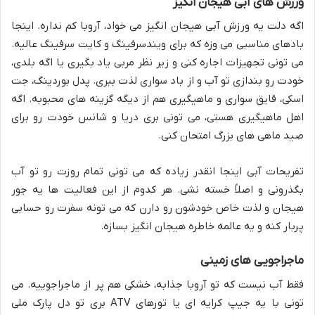
ورزش های آبی هیجان انگیز
اگه دلت یه ورزش آبی هیجان انگیز می خواد، آروبا کم نداره. اینجا
بادهای مناسبی می وزه که برای ویندسرفینگ و کایت سرفینگ عالیه.
می تونی تجهیزات اجاره کنی و زیر نظر مربی یاد بگیری یا اگه بلدی،
خودت رو بندازی تو آب و از باد سواری لذت ببری. پدل بوردینگ، جت
اسکی، قایق سواری و ماهیگیری هم از دیگه گزینه های محبوبه. اگه
اهل ماهیگیری هستی، می تونی بری دریا و شانس خودت رو برای
صید ماهی های بزرگ امتحان کنی.
تفریحات آبی اینجا انقدر زیاده که می تونی تمام روزت رو تو آب
بگذرونی و اصلاً خسته نشی. هر کدوم از این فعالیت ها یه جور
هیجان و لذت خاص خودشون رو دارن که می تونه سفرت رو حسابی
پربار کنه و یه عالمه خاطره هیجان انگیز بسازه.
ماجراجویی های زمینی
فقط آب نیست که تو آروبا جذابه، خشکی هم پر از ماجراجوییه. می
تونی با یه جیپ کرایه ای یا تورهای ATV بری تو دل پارک ملی