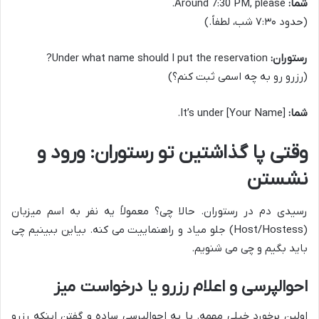
شما:
Around 7:30 PM, please.
(حدود ۷:۳۰ شب، لطفاً.)
رستوران:
Under what name should I put the reservation?
(رزرو رو به چه اسمی ثبت کنم؟)
شما:
It’s under [Your Name].
وقتی پا گذاشتین تو رستوران: ورود و
نشستن
رسیدی دم در رستوران. حالا چی؟ معمولاً یه نفر به اسم میزبان
(Host/Hostess) جلو میاد و راهنماییت می کنه. بیاین ببینیم چی
باید بگیم و چی می شنویم.
احوالپرسی و اعلام رزرو یا درخواست میز
اولین برخورد خیلی مهمه. با یه احوالپرسی ساده و گفتن اینکه رزرو