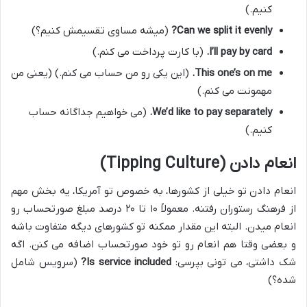
کنیم.)
Can we split it evenly?
(میشه مساوی تقسیمش کنیم؟)
I’ll pay by card.
(با کارت پرداخت می کنم.)
This one’s on me.
(این یکی رو من حساب می کنم.) (یعنی من
مهمونت می کنم.)
We’d like to pay separately.
(می خواهیم جداگانه حساب
کنیم.)
انعام دادن (Tipping Culture)
انعام دادن تو خیلی از کشورها، به خصوص تو آمریکا، یه بخش مهم
از فرهنگ رستوران رفتنه. معمولاً ۱۰ تا ۲۰ درصد مبلغ صورتحساب رو
انعام میدن. البته این مقدار ممکنه تو کشورهای دیگه متفاوت باشه
و بعضی وقتا هم انعام رو تو خود صورتحساب اضافه می کنن. اگه
شک داشتی، می تونی بپرسی:
Is service included?
(سرویس شامل
شده؟)