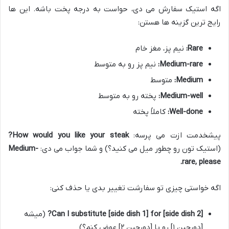
اگه استیک سفارش می دی، حواست به درجه پخت باشه. این ها
رایج ترین گزینه ها هستن:
Rare:
نیم پز، مغز خام
Medium-rare:
نیم پز رو به متوسط
Medium:
متوسط
Medium-well:
پخته رو به متوسط
Well-done:
کاملاً پخته
پیشخدمت ازت می پرسه:
How would you like your steak?
(استیک تون رو چطور میل می کنید؟) و شما جواب می دی:
Medium-
rare, please.
اگه خواستی چیزی تو سفارشت تغییر بدی یا حذف کنی:
Can I substitute [side dish 1] for [side dish 2]?
(میشه
[دورچین ۱] رو با [دورچین ۲] عوض کنم؟)