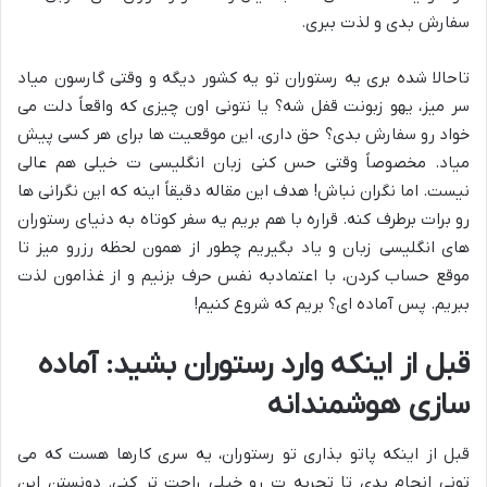
سفارش بدی و لذت ببری.
تاحالا شده بری یه رستوران تو یه کشور دیگه و وقتی گارسون میاد
سر میز، یهو زبونت قفل شه؟ یا نتونی اون چیزی که واقعاً دلت می
خواد رو سفارش بدی؟ حق داری، این موقعیت ها برای هر کسی پیش
میاد. مخصوصاً وقتی حس کنی زبان انگلیسی ت خیلی هم عالی
نیست. اما نگران نباش! هدف این مقاله دقیقاً اینه که این نگرانی ها
رو برات برطرف کنه. قراره با هم بریم یه سفر کوتاه به دنیای رستوران
های انگلیسی زبان و یاد بگیریم چطور از همون لحظه رزرو میز تا
موقع حساب کردن، با اعتمادبه نفس حرف بزنیم و از غذامون لذت
ببریم. پس آماده ای؟ بریم که شروع کنیم!
قبل از اینکه وارد رستوران بشید: آماده
سازی هوشمندانه
قبل از اینکه پاتو بذاری تو رستوران، یه سری کارها هست که می
تونی انجام بدی تا تجربه ت رو خیلی راحت تر کنی. دونستن این