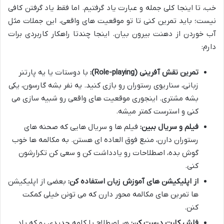
خب، تا اینجا کلی جمله و عبارت یاد گرفتیم. اما فقط یاد گرفتن کافی
نیست؛ باید تمرین کنی تا تو موقعیت های واقعی، این جملات مثل
آب خوردن از دهنت بیرون بیان. اینجا چندتا راهکار کاربردی برات
دارم:
تمرین نقش آفرینی (Role-playing):
با دوستات یا یه پارتنر
زبانی، سناریوی رستوران رو بازی کنید. یه نفر بشه گارسون، یکی
بشه مشتری. اینجوری موقعیت های واقعی رو شبیه سازی می
کنی و استرست کمتر میشه.
فیلم و سریال ببین:
فیلم ها و سریال هایی که صحنه های
رستوران دارن، منبع فوق العاده ای هستن. به مکالمه ها خوب
گوش بده، اصطلاحات رو یادداشت کن و سعی کن تکرارشون
کنی.
از اپلیکیشن های آموزش زبان استفاده کن:
بعضی از اپلیکیشن
ها تمرین های مکالمه محور دارن که می تونن خیلی کمکت
کنن.
فلش کارت درست کن:
هر اصطلاح یا کلمه جدیدی رو که یاد