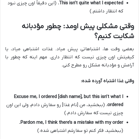
This isn’t quite what I expected.
(این دقیقاً اون چیزی نبود
که انتظار داشتم.)
وقتی مشکلی پیش اومد: چطور مؤدبانه
شکایت کنیم؟
بعضی وقت ها، اشتباهاتی پیش میاد. غذات اشتباهی میاد، یا
کیفیتش اون چیزی نیست که انتظار داری. مهم اینه که چطور با
آرامش و مؤدبانه مشکل رو مطرح کنی.
وقتی غذا اشتباه آورده شده:
Excuse me, I ordered [dish name], but this isn’t what I
ordered.
(ببخشید، من [نام غذا] رو سفارش دادم، ولی این اون
چیزی نیست که سفارش دادم.)
Pardon me, I think there’s a mistake with my order.
(ببخشید، فکر کنم تو سفارشم اشتباهی شده.)