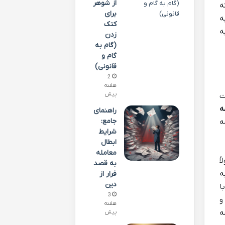
از شوهر
ه
برای
ه
کتک
ه
زدن
(گام به
گام و
قانونی)
2
هفته
پیش
ت
ه
راهنمای
جامع:
ه
شرایط
ابطال
معامله
ً
به قصد
ه
فرار از
دین
ا
3
و
هفته
شه
پیش