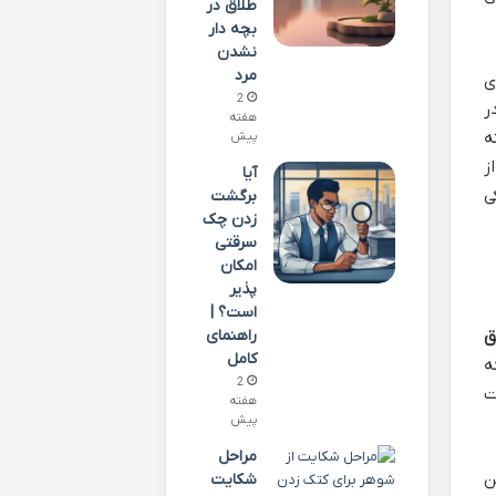
طلاق در
بچه دار
نشدن
مرد
ی
2
ر
هفته
ه
پیش
ز
آیا
ی
برگشت
زدن چک
سرقتی
امکان
پذیر
است؟ |
راهنمای
ق
کامل
ه
2
ت
هفته
پیش
مراحل
ن
شکایت