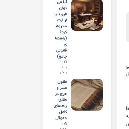
آیا می
توان
فرزند را
از ارث
محروم
کرد؟
(راهنما
ی
قانونی
جامع)
3
ی
هفته
پیش
 عامل
قانون
عسر و
حرج در
طلاق:
راهنمای
ً
کامل
ه
حقوقی
ش
3
هفته