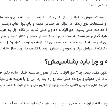
ده می مونه.
ا میشه که سرش با قوانین ملکی گرم باشه یا وقت و حوصله پیچ و خم ها
ک و مستغلات توی زندگی ما ایرانی ها حسابی مهمه و پای پول های درشت د
یا معامله ملکی بشیم. حق الوکاله دعاوی ملکی شاید در نگاه اول یه هزین
مایه گذاری هوشمندانه ست برای اینکه هم از حقمون دفاع کنیم و هم ا
ی این مقاله، قراره صفر تا صد هرچیزی که لازمه درباره دستمزد وکیل ملک
گرفته تا عوامل موثر و نحوه پرداختش، اونم با نگاهی به رویه سال 1404.
ه و چرا باید بشناسیمش؟
دتون بگید یعنی چی؟ حق الوکاله یکی از همون هاست. خیلی ساده بگم،
ح
 کار حقوقی و پرونده ملکی شما رو راه بندازه. این رو با هزینه های دیگ
هزینه های دادرسی قاطی نکنید، چون اونا فرق دارن. حق الوکاله فقط باب
ون اگه از اول ندونیم چی به چیه و چه قوانینی داره، ممکنه بعداً سر همی