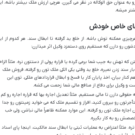
به عنوان حق الوکاله در نظر می گیرن. هرچی ارزش ملک بیشتر باشه، ای
شتر میشه.
 های خاص خودش
چیزی ممکنه توش باشه. از خلع ید گرفته تا ابطال سند. هر کدوم از ای
ون رو دارن که مستقیم روی دستمزد وکیل اثر میذارن:
 که تهش به جیب شما برمی گرده یا قراره پولی از دستتون نره. مثلاً الزام
ار سند زدن نمیره، خلع ید وقتی یکی الکی ملک تون رو گرفته، فروش ملک
 کنار بیان، اخذ پایان کار یا فسخ و ابطال قراردادهای ملکی. توی این
ت و وکیل برای دفاع از منافع مالی شما زحمت می کشه.
حقوقی دارن تا مالی مستقیم. مثلاً تعدیل اجاره بها که قراره اجاره رو کم 
أجرتون رو بیرون کنید، افراز و تقسیم ملک که می خواید زمینتون رو جدا
 اجازه ملک تون رو گرفته. این موارد ممکنه ظاهراً مالی نباشن، ولی خب
خصصش رو به کار بگیره.
ه. مثلاً اعتراض به عملیات ثبتی یا ابطال سند مالکیت. اینجا پای اسناد و