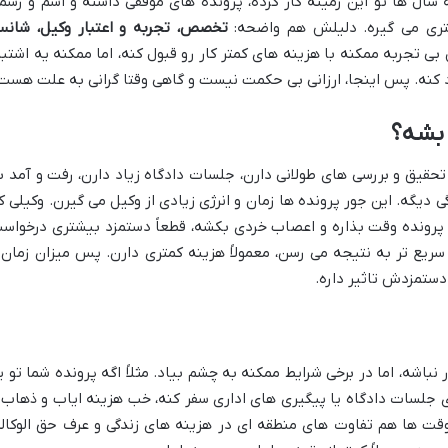
 سال ها تو این زمینه کار کرده، پرونده های موفقی داشته و اسم و رسم
شتری می گیره. دلیلش هم واضحه:
تخصص، تجربه و اعتبار وکیل، شان
بی تجربه ممکنه با هزینه های کمتر کار رو قبول کنه، اما ممکنه یه اشتبا
د کنه. پس اینجا، ارزانی بی حکمت نیست و گاهی وقتا گرانی به علت هست
 بشه؟
 تحقیق و بررسی های طولانی دارن، جلسات دادگاه زیاد دارن، رفت و آمد ب
 دیگه. این جور پرونده ها زمان و انرژی زیادی از وکیل می گیرن. وکیلی ک
ه پرونده وقت بذاره و اعصاب خردی بکشه، قطعاً دستمزد بیشتری درخواس
سریع تر به نتیجه می رسن، معمولاً هزینه کمتری دارن. پس میزان زمان 
 دستمزدش تاثیر داره.
نباشه، اما در برخی شرایط ممکنه به چشم بیاد. مثلاً اگه پرونده شما تو ی
 جلسات دادگاه یا پیگیری های اداری سفر کنه، خب هزینه ایاب و ذهاب 
ها هم تفاوت های منطقه ای در هزینه های زندگی و عرف حق الوکاله