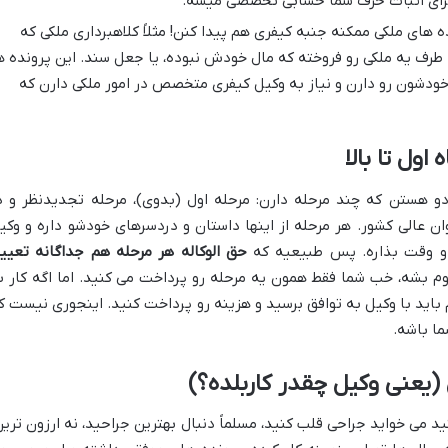
برای اثبات حرف شما حسابی تخصصی میشه.
ه های ملکی ممکنه جنبه کیفری هم پیدا کنن! مثلاً کلاهبرداری ملکی که
طرف یه ملکی رو فروخته که مال خودش نبوده، یا جعل سند. این پرونده ه
ودشون رو دارن و نیاز به وکیل کیفری متخصص در امور ملکی دارن که
اول تا بالا
دو هستن که چند مرحله دارن: مرحله اول (بدوی)، مرحله تجدیدنظر و د
ن عالی کشور. هر مرحله از اینها داستان و دردسرهای خودشو داره و وکی
 و وقت بذاره. پس طبیعیه که
حق الوکاله هر مرحله هم جداگانه تعیی
م بشه، خب شما فقط همون یه مرحله رو پرداخت می کنید. اما اگه کار ب
 باید با وکیل به توافق برسید و هزینه رو پرداخت کنید. اینجوری نیست ک
ما باشه.
یعنی وکیل چقدر کاربلده؟)
ید می خواید جراحی قلب کنید، مسلماً دنبال بهترین جراحید، نه ارزون ترین