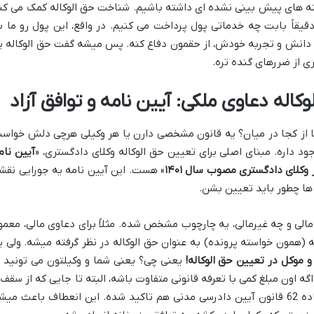
نه های پیش بینی نشده ای داشته باشیم. شناخت حق الوکاله کمک می کن
 دقیقاً بابت چه خدماتی پول پرداخت می کنیم. در واقع، این پول رو ما ب
با دانش و تجربه خودش، از حقمون دفاع کنه. پس میشه گفت حق الوکاله ی
ی از ضررهای گنده تره.
کاله دعاوی ملکی: آیین نامه و توافق آزاد
ا از کجا در میان؟ یه قانون مشخصی دارن یا هر وکیلی هرچی دلش خواس
 داره. مبنای اصلی برای تعیین حق الوکاله وکلای دادگستری، «
آیین نام
وکلای دادگستری مصوب سال ۱۴۰۱
» هست. این آیین نامه یه جورایی نقش
ها چطور باید تعیین بشن.
الی و چه غیرمالی، یه چارچوب مشخص شده. مثلاً برای دعاوی مالی، معمولا
(همون خواسته پرونده) به عنوان حق الوکاله در نظر گرفته میشه. ولی ی
و موکل در تعیین حق الوکاله!
یعنی چی؟ یعنی شما و وکیلتون می تونید ب
ه اون مبلغ کمی با تعرفه قانونی متفاوت باشه، البته تا جایی که از سقف 
کف قانونی خیلی خارج نشه. این بند توی ماده 62 قانون آیین دادرسی مدنی هم تاکید شده. این انعطاف باعث می