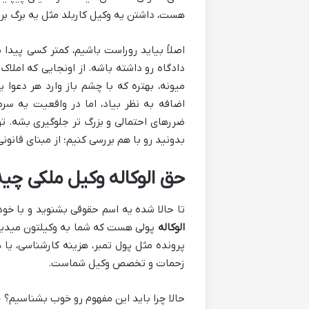
هست، داشتن یه وکیل کاربلد مثل یه برگ برن
اصلاً بیاید روراست باشیم، کمتر کسی پید
دادگاه رو داشته باشه. از اونجایی که املا
میونه، بهتره که با چشم باز وارد هر دعوا 
اضافه به نظر بیاد، اما در واقعیت یه سر
ضررهای احتمالی و بزرگ تر جلوگیری بشه. تو
بدونید رو با هم بررسی کنیم؛ از مبنای قانونی 
حق الوکاله وکیل ملکی چی
تا حالا شده یه اسم حقوقی بشنوید و با خو
الوکاله
پولی هست که شما به وکیلتون میدید تا
پرونده مثل پول تمبر، هزینه کارشناسی، یا 
زحمات و تخصص وکیل شماست.
حالا چرا باید این مفهوم رو خوب بشناسیم؟ چ