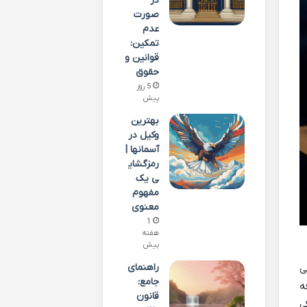
در
صورت
عدم
تمکین:
قوانین و
حقوق
5 روز
پیش
بهترین
وکیل در
آسمانها |
رمزگشای
ی یک
مفهوم
معنوی
1
هفته
پیش
راهنمای
ی
جامع:
ه
قانون
ی