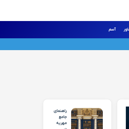
ور
آسم
راهنمای
جامع
مهریه