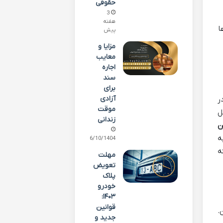
حقوقی
3
هفته
ا
پیش
مزایا و
معایب
اجاره
سند
برای
آزادی
ر
موقت
ل
زندانی
ن
ه
06/10/1404
ه
مهلت
تعویض
پلاک
خودرو
۱۴۰۳:
قوانین
.
جدید و