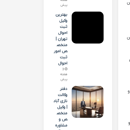
ن
پیش
بهترین
وکیل
ثبت
احوال
ن
تهران |
متخص
ص امور
ثبت
احوال
3
هفته
پیش
دفتر
و
وکالت
نازی آباد
| وکیل
متخص
ص و
مشاوره