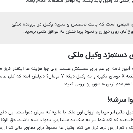
زحمتی که وکیل باید بکشه، یه توافق منصفانه انجام بشه.
ل، مبلغی است که بابت تخصص و تجربه وکیل در پرونده ملکی
وع کار، روی میزان و نحوه پرداختش به توافق کتبی برسید.
ی دستمزد وکیل ملکی
ه آیین نامه ای هم برای تعیینش هست. ولی چرا هزینه ها اینقدر فرق م
کنه؟ چرا برای یه پرونده ملکی، یه وکیل ممکنه X تومان بگیره و یه وکیل دیگه Y تومان؟ دلیلش اینه که کلی
ا هم مهم ترین هاشون رو بررسی کنیم:
وا سرشه!
یل ملکی اثر میذاره، ارزش اون ملک یا مالیه که سرش دعواست. این دقیقا
عیه که اگه شما سر یه ملک ده میلیاردی دعوا داشته باشید، حق الوکال
ک و کم ارزش تره، فرق می کنه. وکیل ها معمولاً برای دعاوی مالی که ارز