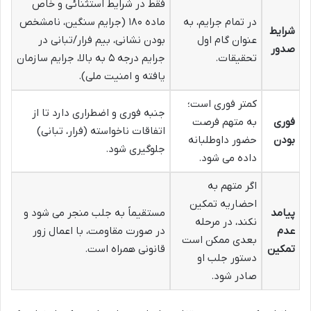
فقط در شرایط استثنائی و خاص
در تمام جرایم، به
ماده ۱۸۰ (جرایم سنگین، نامشخص
شرایط
عنوان گام اول
بودن نشانی، بیم فرار/تبانی در
صدور
تحقیقات.
جرایم درجه ۵ به بالا، جرایم سازمان
یافته و امنیت ملی).
کمتر فوری است؛
جنبه فوری و اضطراری دارد تا از
فوری
به متهم فرصت
اتفاقات ناخواسته (فرار، تبانی)
بودن
حضور داوطلبانه
جلوگیری شود.
داده می شود.
اگر متهم به
احضاریه تمکین
پیامد
مستقیماً به جلب منجر می شود و
نکند، در مرحله
عدم
در صورت مقاومت، با اعمال زور
بعدی ممکن است
تمکین
قانونی همراه است.
دستور جلب او
صادر شود.