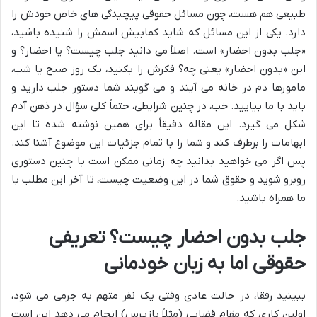
طبیعی هم هست، چون مسائل حقوقی پیچیدگی های خاص خودش را
دارد. یکی از این مسائل که شاید کمابیش اسمش را شنیده باشید،
«جلب بدون احضار» است. اصلاً می دانید جلب چیست؟ یا احضار؟ و
این «بدون احضار» یعنی چه؟ فکرش را بکنید، یک روز صبح یا شب،
مامورها دم در خانه می آیند و می گویند شما دستور جلب دارید و
باید با ما بیایید. خب، در چنین شرایطی، حتماً کلی سؤال در ذهن آدم
شکل می گیرد. این مقاله دقیقاً برای همین نوشته شده تا این
ابهامات را برطرف کند و شما را با تمام جزئیات این موضوع آشنا کند.
پس اگر می خواهید بدانید چه زمانی ممکن است با چنین دستوری
روبرو شوید و حقوق شما در این وضعیت چیست، تا آخر این مطلب با
ما همراه باشید.
جلب بدون احضار چیست؟ تعریفی
حقوقی اما به زبان خودمانی
ببینید رفقا، در حالت عادی وقتی یک نفر متهم به جرمی می شود،
اولین کاری که مقام قضایی (مثلاً بازپرس) انجام می دهد این است