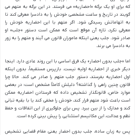
که برای او یک برگه «احضاریه» می فرستد. در این برگه به متهم می
گویند در تاریخ و ساعت مشخصی خودش را به دادسرا معرفی کند تا
به اتهاماتش رسیدگی شود. اگر متهم با این احضاریه خودش را
معرفی نکرد، تازه آن موقع است که ممکن است دستور «جلب» او
صادر شود. جلب یعنی اینکه ماموران قانون می آیند و متهم را به زور
به دادسرا می برند.
اما «جلب بدون احضار» یک فرق اساسی با این روند عادی دارد. اینجا
دیگر خبری از احضاریه اولیه نیست. بازپرس مستقیماً، بدون اینکه
اول احضاریه بفرستد، دستور جلب متهم را صادر می کند. حالا چرا
قانون چنین راهی را گذاشته؟ دلیلش کاملاً مشخص است: در بعضی
موارد خاص، قانونگذار تشخیص داده که فرستادن احضاریه ممکن
است باعث شود متهم فرار کند، خودش را مخفی کند یا با بقیه تبانی
کند و مدارک را از بین ببرد. پس برای جلوگیری از این اتفاقات و حفظ
نظم و عدالت، این مکانیسم استثنایی را پیش بینی کرده است.
پس به زبان ساده، جلب بدون احضار یعنی مقام قضایی تشخیص