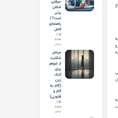
سرقتی
ع
امکان
پذیر
است؟ |
راهنمای
کامل
2
ه: «هبه
هفته
پیش
و
ه
مراحل
شکایت
از شوهر
برای
ی
کتک
ل
زدن
(گام به
گام و
قانونی)
ه
3
ت
هفته
پیش