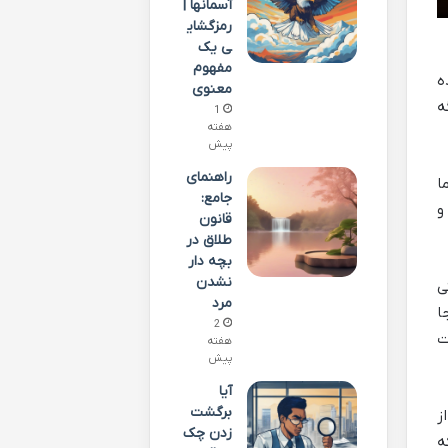
آسمانها |
رمزگشای
ی یک
مفهوم
ه
معنوی
ه
1
هفته
پیش
راهنمای
ا
جامع:
و
قانون
طلاق در
بچه دار
نشدن
ی
مرد
ا
2
ت
هفته
پیش
آیا
برگشت
ز
زدن چک
ه