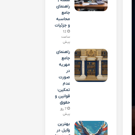
سفته |
راهنمای
جامع
محاسبه
و جزئیات
12
ساعت
پیش
راهنمای
جامع
مهریه
در
صورت
عدم
تمکین:
قوانین و
حقوق
7 روز
پیش
بهترین
وکیل در