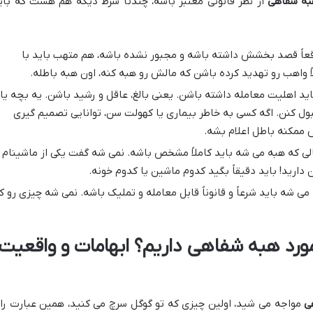
ه شفاهی
از نظر قانونی معتبر باشه، چندتا شرط دیگه هم هست که بای
عاً قصد بخشش داشته باشه و مجبور نشده باشه، هم متهب باید با
اً واهب رو تهدید کرده باشن که مالش رو هبه کنه، اون هبه باطله.
 اهلیت معامله داشته باشن. یعنی بالغ، عاقل و رشید باشن. یه بچه یا
ول کنن. اگه کسی به خاطر بیماری یا کهولت سن، توانایی تصمیم گیری
ممکنه باطل اعلام بشه.
ی که هبه می شه باید کاملاً مشخص باشه. نمی شه گفت یکی از ماشینام
ارید! باید دقیقاً بگید کدوم ماشین یا کدوم خونه.
ی شه باید شرعاً و قانوناً قابل معامله و تملیک باشه. نمی شه چیزی رو ک
مورد هبه شفاهی داریم؟ ابهامات و واقعیت
ی
مواجه می شید، اولین چیزی که تو گوگل سرچ می کنید، همین عبارت را