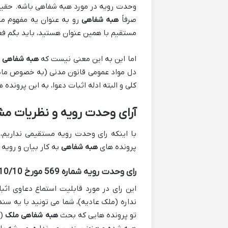
وحدت رویه در مورد هبه شفاهی باشه. حقیقت
صرفاً
هبه شفاهی
رو به عنوان یه مفهوم مس
مستقیم با همین عنوان هستید، باید بگم فعل
اما این به این معنی نیست که
هبه شفاهی
ت
کلی و البته ادله اثبات دعوا، به این پرونده 
آرای وحدت رویه و نظریات مش
با اینکه رای وحدت رویه مستقیمی نداریم،
پرونده های
هبه شفاهی
به کار بیان و رویه 
رای وحدت رویه شماره 569 مورخ 1370/10/10 هیأت عمومی دیوان عالی کشور
این رای در مورد قابلیت استماع دعاوی اث
نداره (ملک عادیه)، شما می تونید با یه سن
تو پرونده هایی که بحث
هبه شفاهی ملک
(غ