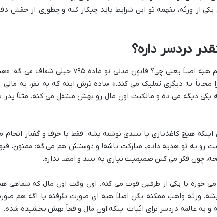
کی از ورثه، بفهمه تو این شرایط باید چیکار کنه و چطوری از حقش دفا
قدر دردسر داره؟
قبل از اینکه بریم سراغ جزئیات، باید بدونیم هبه اصلاً یعنی چی؟ قانون مدنی تو ماده ۷۹۵ خیلی شفاف می گ
جاناً به دیگری تملیک می کند.» ساده ترش اینه که یه نفر، یه مالی ر
ه یکی دیگه می ده و مالکیت اون مال رو بهش منتقل می کنه. مثلاً پدر ب
نکه هیچ کاغذبازی یا سندی نوشته بشه. فقط با حرف و گفتار انجام م
عت رو به تو هدیه دادم، مبارکت باشه! و دوستش هم می گه: ممنون، قبو
رایجه، چون فکر می کنن صمیمیت نیازی به سند و امضا نداره.
ی خوره یا یکی از طرفین فوت می کنه. اون وقت اون مال که شفاهی هب
بشه. ورثه واهب ممکنه بگن اصلاً هبه ای صورت نگرفته یا اگه هم صور
و یه عالمه دردسر برای اثبات اینکه اون مال واقعاً بهش بخشیده شده.