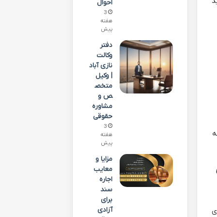
د
احوال
3
هفته
پیش
دفتر
وکالت
نازی آباد
| وکیل
متخص
ص و
مشاوره
حقوقی
3
ه
هفته
پیش
مزایا و
معایب
اجاره
سند
برای
آزادی
ی