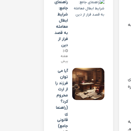
راهنمای
جامع:
شرایط
ابطال
ه
معامله
به قصد
فرار از
دین
3
هفته
پیش
آیا می
توان
ی
فرزند را
ه
از ارث
محروم
کرد؟
(راهنما
ی
قانونی
ه
جامع)
،