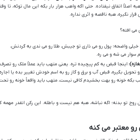
ه اصلاً اتفاق نیفتاده. حتی اگه واهب هزار بار بگه این مال توئه، تا وقت
رار نگیره، هبه ناقصه و اثری نداره.
 می افته؟
خیلی واضحه؛ پول رو می ذاری تو جیبش، طلا رو می ندی به گردنش،
سوار می شه و می ره.
ازه):
اینجا قبض یه کم پیچیده تره. یعنی متهب باید عملاً ملک رو تصرف
 رو تحویل بگیره، قبض آب و برق و گاز رو به اسم خودش تغییر بده یا اجاره
ب بگه خونه رو بهت بخشیدم کافی نیست، متهب باید واقعاً خونه رو تحت
روح تو بدنه؛ اگه نباشه، هبه هم نیست و باطله. این رکن انقدر مهمه ک
رو معتبر می کنه