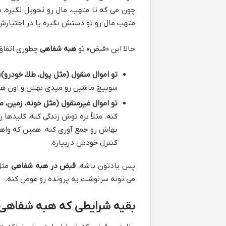
چون می گه تا متهب، مال رو تحویل نگیره، هب
متهب مال رو تو دستش نگیره یا در اختیارش ق
حالا این «قبض» تو
هبه شفاهی
چطوری اتفاق
تو اموال منقول (مثل پول، طلا، خودرو):
سوییچ ماشین رو میدی بهش و اون هم 
تو اموال غیرمنقول (مثل خونه، زمین، مغ
کنه. مثلاً بره توش زندگی کنه، کلیدها
بهاش رو جمع آوری کنه. همین که واه
کنترل خودش دربیاره.
پس یادتون باشه،
قبض در هبه شفاهی
مثل 
می تونه سرنوشت یه پرونده رو عوض کنه.
بقیه شرایطی که هبه شفاهی 