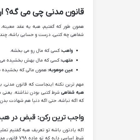
قانون مدنی چی می گه؟ ار
همون طور که گفتیم، هبه یه عقد معینه، 
شفاهی چه کتبی، درست و حسابی باشه، چندتا
واهب:
کسی که مال رو می بخشه.
متهب:
کسی که مال بهش بخشیده می ش
عین موهوبه:
همون مالی که بخشیده ش
مهم ترین نکته اینجاست که قانون مدنی، بر
هبه شفاهی
شرط کتبی بودن نذاشته. یعنی هب
که اگه نباشه، حتی اگه دنیا هم شهادت بدن،
واجب ترین رکن: قبض در هب
اگه یادتون باشه تو تعریف هبه گفتیم تملیک
شرط اساسی داره که تو ماده ۷۹۸ قانون مدنی اومده: «