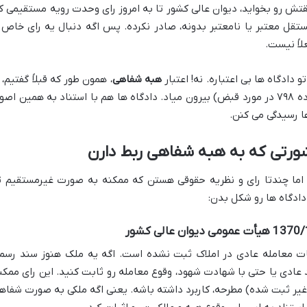
ش رو بخواید، دیوان عالی کشور تا به امروز رای وحدت رویه مستقیمی ک
تقل معتبر یا نامعتبر بدونه، صادر نکرده. پس اگه دنبال یه رای خاص 
اً نیست.
و دادگاه ها بی اعتباره. نه! اعتبار
هبه شفاهی
، همون طور که قبلاً گفتیم، ا
دل مواد عمومی قانون مدنی (به خصوص ماده ۷۹۸ در مورد قبض) بیرون میاد. دادگاه ها هم با استناد به همین اص
ها رسیدگی می کنن.
ورتی که به هبه شفاهی ربط دارن
 اما چندتا رای و نظریه حقوقی هستن که ممکنه به صورت غیرمستقیم ت
دادگاه ها رو شکل بدن:
بات معامله عادی در املاک ثبت نشده است. اگه یه ملک هنوز سند رسم
د عادی یا حتی با شهادت شهود، وقوع معامله رو ثابت کنید. این رای ممکن
یر ثبت شده) مطرحه، کاربرد داشته باشه. یعنی اگه ملکی به صورت شفاه