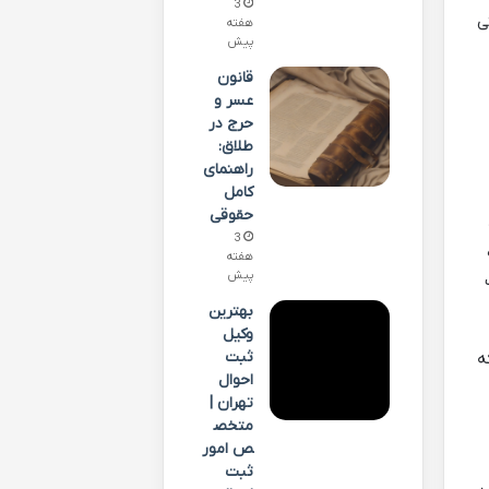
3
ی
هفته
پیش
قانون
عسر و
حرج در
طلاق:
راهنمای
کامل
حقوقی
3
هفته
پیش
بهترین
وکیل
ثبت
ه
احوال
تهران |
متخص
ص امور
ثبت