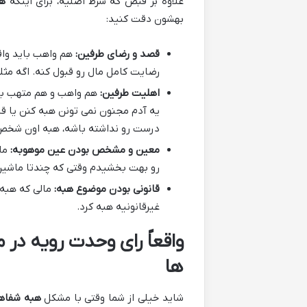
علاوه بر قبض که شرط اصلیه، برای اینکه
هب
بهشون دقت کنید:
قصد و رضای طرفین:
هم واهب باید واق
رضایت کامل مال رو قبول کنه. اگه مثل
اهلیت طرفین:
هم واهب و هم متهب باید
یه آدم مجنون نمی تونن هبه کنن یا قب
درست رو نداشته باشه، هبه اون شخص 
معین و مشخص بودن عین موهوبه:
مال
رو بهت بخشیدم وقتی که چندتا ماشین د
قانونی بودن موضوع هبه:
مالی که هبه م
غیرقانونیه هبه کرد.
واقعاً رای وحدت رویه در 
ها
شاید خیلی از شما وقتی با مشکل
هبه شفاه