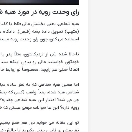
رای وحدت رویه در مورد هبه 
هبه شفاهی، یعنی بخشش مالی فقط با گفتار،
(متهب) تحویل داده بشه (قبض). دادگاه ها
استفاده می کنن، چون رای وحدت رویه مستقیمی
تاحالا شده یکی از نزدیکانتون، مثلاً پدر
خودتون خواستید مالی رو بدون اینکه سند 
اتفاقاً خیلی هم رایجه، مخصوصاً تو روابط خا
اما همین هبه شفاهی که به نظر ساده میاد
شفاهی هبه شده، بعداً واهب (کسی که بخشی
چی می شه؟ اعتبار این هبه شفاهی چقدره؟
رویه داره؟ این ها سوالات مهمی هستن که خ
تو این مقاله می خوایم دور هم جمع بشیم 
تعریفش تو قانون مدنی بگیرید تا چالش های