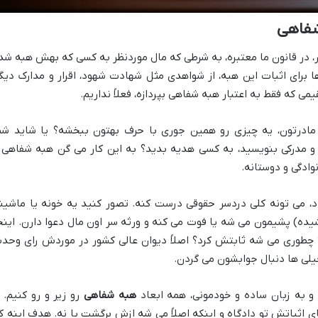
شفاهی
 در قانون ما معتبره، به شرطی که مال موردنظر به کسی که بهش هبه شد
 برای اثبات این هبه، از شواهدی مثل شهادت شهود، اقرار و مدارک دیگ
 که فقط به اعتبار هبه شفاهی بپردازه، فعلاً نداریم.
 یا مادرتون، یه چیزی رو همین جوری با حرف بهتون ببخشه؟ یا شاید شم
و مدرکی بنویسید، به کسی هدیه بدید؟ به این کار می گن هبه شفاهی 
نوادگی و دوستانه.
، می تونه کلی دردسر حقوقی درست کنه. تصور کنید یه خونه یا ماشین
ده) پشیمون می شه یا فوت می کنه و ورثه سر اون مال دعوا دارن. اینج
 چطوری می شه ثابتش کرد؟ اصلاً دیوان عالی کشور در موردش رای وحد
یلی ها دنبال جوابشون می گردن.
و به زبان ساده و خودمونی، همه ابعاد
هبه شفاهی
رو زیر و رو کنیم. ا
 اثباتش تو دادگاه و اینکه اصلاً می شه ازش برگشت یا نه. هدف اینه ک