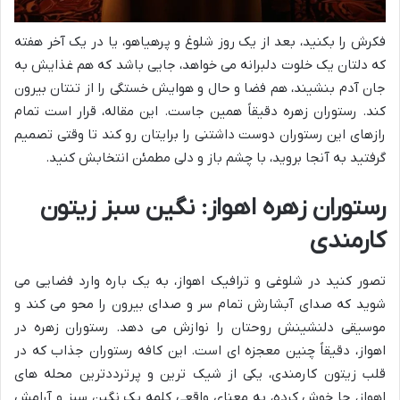
فکرش را بکنید، بعد از یک روز شلوغ و پرهیاهو، یا در یک آخر هفته
که دلتان یک خلوت دلبرانه می خواهد، جایی باشد که هم غذایش به
جان آدم بنشیند، هم فضا و حال و هوایش خستگی را از تنتان بیرون
کند. رستوران زهره دقیقاً همین جاست. این مقاله، قرار است تمام
رازهای این رستوران دوست داشتنی را برایتان رو کند تا وقتی تصمیم
گرفتید به آنجا بروید، با چشم باز و دلی مطمئن انتخابش کنید.
رستوران زهره اهواز: نگین سبز زیتون
کارمندی
تصور کنید در شلوغی و ترافیک اهواز، به یک باره وارد فضایی می
شوید که صدای آبشارش تمام سر و صدای بیرون را محو می کند و
موسیقی دلنشینش روحتان را نوازش می دهد. رستوران زهره در
اهواز، دقیقاً چنین معجزه ای است. این کافه رستوران جذاب که در
قلب زیتون کارمندی، یکی از شیک ترین و پرترددترین محله های
اهواز، جا خوش کرده، به معنای واقعی کلمه یک نگین سبز و آرامش