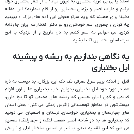
اسعد یا بی بی مریم بختیاری به میون نیاد؟ یا از شعر بختیاری حرف
بزنیم و داراب افسر و پژمان بختیاری رو از قلم بندازیم؟ این مقاله
دقیقا برای همینه که بریم سراغ معرفی این آدم های بزرگ و ببینیم
چه کردن و چطوری اسم خودشون رو تو دفتر افتخارات ایران جاودانه
کردن. می خوایم یه سفر کنیم به دل تاریخ و از نزدیک با این
سرشناسان بختیاری آشنا بشیم.
یه نگاهی بندازیم به ریشه و پیشینه
ایل بختیاری
قبل از اینکه بریم سراغ معرفی تک تک این بزرگان، بد نیست یه ذره
هم در مورد خود ایل بختیاری بدونیم. خب، بختیاری ها از اون اقوام
قدیمی و کهن ایران هستن که ریشه های عمیقی تو تاریخ دارن.
بیشترشون تو مناطق کوهستانی زاگرس زندگی می کنن؛ یعنی استان
های چهارمحال و بختیاری، خوزستان، لرستان، و اصفهان. می دونید
که بختیاری ها به دو شاخه اصلی «هفت لنگ» و «چهارلنگ» تقسیم
می شن که این تقسیم بندی بیشتر بر اساس ساختار ایلی و تاریخی