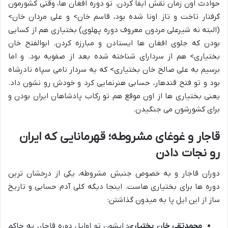
حوادث اون زمان نقش ایفا کردن. تو دوره افغان ها، وقتی کشورمون
گرفتار تاخت و تاز اونا شده بود، قاسم خان> و علی مردان خان>
(البته نه شیرعلی مردون معروف دوره پهلوی) بختیاری هم از کسایی
بودن که جلوی افغان ها ایستادن و مبارزه کردن. ابوالفتح خان
بختیاری> هم از سردارای شناخته شده بعد از صفویه بود. و اما
برسیم به علی صالح خان بختیاری> که یه سردار نامی سپاه نادرشاه
بود و تو فتح قندهار، حسابی هنرنمایی کرد و خودش رو نشون داد.
یعنی بختیاری ها از اون موقع هم تو رکاب پادشاهان ایران بودن و
برای کشورشون می جنگیدن.
قاجار و غوغای مشروطه؛ قهرمانایی که ایران
رو نجات دادن
دوران قاجار و به خصوص جنبش مشروطه، یکی از درخشان ترین
دوره ها برای بختیاری هاست. اینجا دیگه کلی آدم حسابی و تاریخ
ساز از این ایل پا به میدون گذاشتن:
محمدتقی خان بختیاری:
ایشون تو اوایل دوره قاجار، یه حاکم