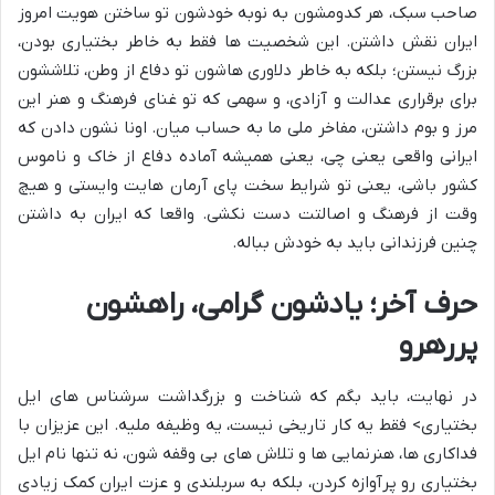
صاحب سبک، هر کدومشون به نوبه خودشون تو ساختن هویت امروز
ایران نقش داشتن. این شخصیت ها فقط به خاطر بختیاری بودن،
بزرگ نیستن؛ بلکه به خاطر دلاوری هاشون تو دفاع از وطن، تلاششون
برای برقراری عدالت و آزادی، و سهمی که تو غنای فرهنگ و هنر این
مرز و بوم داشتن، مفاخر ملی ما به حساب میان. اونا نشون دادن که
ایرانی واقعی یعنی چی، یعنی همیشه آماده دفاع از خاک و ناموس
کشور باشی، یعنی تو شرایط سخت پای آرمان هایت وایستی و هیچ
وقت از فرهنگ و اصالتت دست نکشی. واقعا که ایران به داشتن
چنین فرزندانی باید به خودش بباله.
حرف آخر؛ یادشون گرامی، راهشون
پررهرو
در نهایت، باید بگم که شناخت و بزرگداشت سرشناس های ایل
بختیاری> فقط یه کار تاریخی نیست، یه وظیفه ملیه. این عزیزان با
فداکاری ها، هنرنمایی ها و تلاش های بی وقفه شون، نه تنها نام ایل
بختیاری رو پرآوازه کردن، بلکه به سربلندی و عزت ایران کمک زیادی