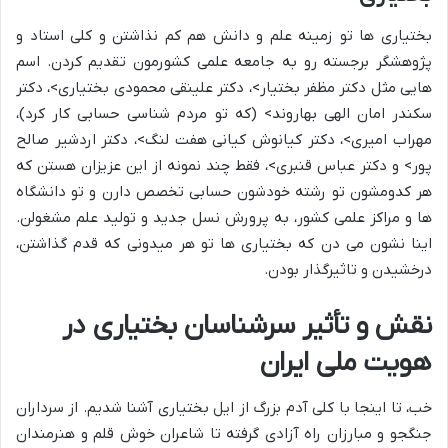
بختیاری ها تو زمینه علم و دانش هم کم نذاشتن و کلی استاد و
پژوهشگر برجسته رو به جامعه علمی کشورمون تقدیم کردن. اسم
هایی مثل دکتر مظفر بختیار>، دکتر علینقی محمودی بختیاری>، دکتر
سکندر امان الهی بهاروند> (که تو مردم شناسی حسابی کار کرد)،
مهراب امیری>، دکتر کیانوش کیانی هفت لنگ>، دکتر اردشیر صالح
پور> و دکتر عباس قنبری>، فقط چند نمونه از این عزیزان هستن که
هر کدومشون تو رشته خودشون حسابی تخصص دارن و تو دانشگاه
ها و مراکز علمی کشور، به پرورش نسل جدید و تولید علم مشغولن.
اینا نشون می دن که بختیاری ها تو هر میدونی که قدم گذاشتن،
درخشیدن و تاثیرگذار بودن.
نقش و تأثیر سرشناسان بختیاری در
هویت ملی ایران
خب، تا اینجا با کلی آدم بزرگ از ایل بختیاری آشنا شدیم. از سرداران
جنگجو و مبارزان راه آزادی گرفته تا شاعران خوش قلم و هنرمندان