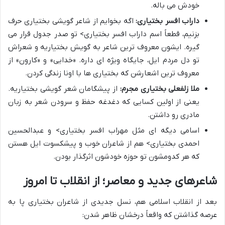
خودش می باله.
داراب افسر بختیاری:
اگه بخوایم از شاعر گویشی بختیاری حرف
بزنیم، قطعاً اسم داراب افسر بختیاری> تو صدر جدول قرار می
گیره. ایشون معروف ترین شاعر به گویش بختیاریه و شعراش
تو دل مردم ایل، جایگاه ویژه ای داره. «خدایی» و «کارون» از
معروف ترین اشعارشن که بختیاری ها با اونا زندگی کردن.
ملا زلفعلی بختیاری مجرم:
از پیشگامان شعر گویشی بختیاریه.
یعنی از اولین کسایی که دغدغه حفظ و سرودن شعر به زبان
مادری رو داشتن.
اسامی دیگه ای مثل مهراب افسر بختیاری> و عبدالحسین
احمدی بختیاری> هم از شاعران خوب و پیشکسوت ایل هستن
که هر کدومشون تو حوزه خودشون اثرگذار بودن.
شاعرهای جدید و معاصر؛ از انقلاب تا امروز
بعد از انقلاب اسلامی هم، نسل جدیدی از شاعران بختیاری پا به
عرصه گذاشتن که واقعاً درخشان ظاهر شدن: