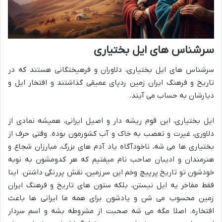
سرشناس های ایل بختیاری
سرشناس های ایل بختیاری، دلاوران و فرهیختگانی هستند که در
تاریخ و فرهنگ ایران زمین ردپای عمیقی گذاشتند و افتخار ایل و
دیارشان به حساب می آیند.
ایل بختیاری، این قوم ریشه دار و اصیل ایرانی، همیشه نمادی از
دلاوری، غیرت و تعصب به خاک و آب کشورمون بوده. وقتی حرف از
بختیاری ها می شه، ناخودآگاه یاد آدم های بزرگ، مبارزان شجاع و
هنرمندان و ادیبان صاحب نام میفتیم که هر کدومشون به نوبه
خودشون تو تاریخ پرپیچ وخم این سرزمین، نقش پررنگی داشتن. اینا
فقط مفاخر یه ایل نیستن، بلکه ستون های تاریخ و فرهنگ ایران
زمین محسوب می شن و یادشون برای همه ما ایرانی ها باعث
افتخاره. اصلا مگه می شه صحبت از مشروطه بشه و اسم سردار