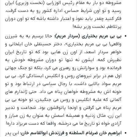
مشروطه دو بار به مقام رئیس الوزرایی (نخست وزیری) ایران
رسید و تو اون شرایط حساس، اداره کشور رو به دست گرفت.
فکر کنید چقدر باید نفوذ و اعتبار داشته باشه که تو اون دوران
پرتلاطم، نخست وزیر بشه!
بی بی مریم بختیاری (سردار مریم):
حالا برسیم به یه شیرزن
واقعی! بی بی مریم بختیاری>، دختر حسینقلی خان ایلخانی و
خواهر سردار اسعد، از اون زن هایی بود که تو تاریخ ایران
نظیرش کمه. ایشون نه تنها تو دوران مشروطه خودش یه
فرمانده بود و سوارانش رو رهبری می کرد، بلکه تو جنگ جهانی
اول هم در برابر نیروهای روس و انگلیس ایستادگی کرد. بی بی
مریم سواد بالایی داشت، با رجال سیاسی در ارتباط بود و تو
خونه اش به مشروطه خواهان پناه می داد. حتی ژاندارم های
آلمانی که علیه انگلیس و روس می جنگیدن، تو خونه بی بی
مریم پناه می گرفتن و اونجا پاتوقشون بود. شجاعت و تدبیر
این زن، مثال زدنیه و همیشه اسمش به عنوان یه زن مبارز و
آزادی خواه تو تاریخ ما می درخشه. واقعا که دست مریزاد داره!
ابراهیم خان ضرغام السلطنه و فرزندش ابوالقاسم خان:
این پدر