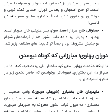
و پسر هم از سرداران بزرگ مشروطیت بودن و همراه با سردار
اسعد، تو فتح اصفهان و بعدش تهران، حسابی کمک کردن و
خودشون رو نشون دادن. اصلاً بختیاری ها تو مشروطه، گل
کاشتن!
جعفرقلی خان سردار اسعد سوم:
پسر علیقلی خان سردار اسعد
بود و راه پدرش رو ادامه داد. ایشون هم از فرماندهان شجاع
تو جنبش مشروطه بود و بعداً تو کابینه های مختلف، وزیر شد.
دوران پهلوی؛ مبارزانی که کوتاه نیومدن
با اینکه حکومت پهلوی سعی کرد ساختار ایلی رو تضعیف کنه، اما باز
هم از دل ایل بختیاری، قهرمانانی برخواستن که حاضر نشدن زیر بار
ظلم و استبداد برن.
علیمردان خان بختیاری (شیرعلی مردون):
وقتی صحبت از
مبارزه با استبداد رضاشاه می شه، محاله اسم علیمردان خان
بختیاری> به میون نیاد. ایشون معروف به «شیرعلی مردون»،
قهرمان بی بدیل مبارزه با سیاست های رضاشاه تو مناطق