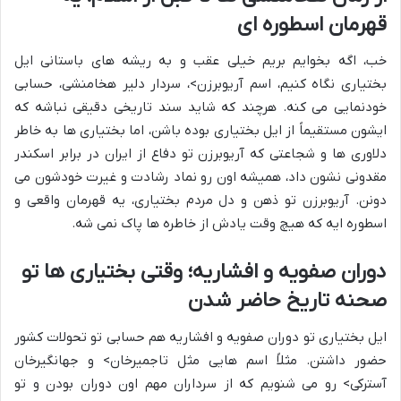
قهرمان اسطوره ای
خب، اگه بخوایم بریم خیلی عقب و به ریشه های باستانی ایل
بختیاری نگاه کنیم، اسم آریوبرزن>، سردار دلیر هخامنشی، حسابی
خودنمایی می کنه. هرچند که شاید سند تاریخی دقیقی نباشه که
ایشون مستقیماً از ایل بختیاری بوده باشن، اما بختیاری ها به خاطر
دلاوری ها و شجاعتی که آریوبرزن تو دفاع از ایران در برابر اسکندر
مقدونی نشون داد، همیشه اون رو نماد رشادت و غیرت خودشون می
دونن. آریوبرزن تو ذهن و دل مردم بختیاری، یه قهرمان واقعی و
اسطوره ایه که هیچ وقت یادش از خاطره ها پاک نمی شه.
دوران صفویه و افشاریه؛ وقتی بختیاری ها تو
صحنه تاریخ حاضر شدن
ایل بختیاری تو دوران صفویه و افشاریه هم حسابی تو تحولات کشور
حضور داشتن. مثلاً اسم هایی مثل تاجمیرخان> و جهانگیرخان
آسترکی> رو می شنویم که از سرداران مهم اون دوران بودن و تو