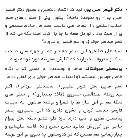
دکتر قیصر امین پور:
کیه که اشعار دلنشین و عمیق دکتر قیصر
امین پور> رو نخونده باشه؟ ایشون یکی از ستون های شعر
انقلاب اسلامی و از مفاخر ملی ماست. شعراش ساده، صمیمی و
پر از معنا بود و تو دل همه ما جا باز کرد. اصلا مگه می شه از
شعر معاصر حرف زد و اسم قیصر رو نیاورد؟
سید علی صالحی:
این شاعر معاصر هم از چهره های صاحب
سبک و معروف بختیاریه که آثارش همیشه مورد توجه بوده.
یوسفعلی میرشکاک:
شاعر و نویسنده زبر دستی که با نگاه
خاص خودش، همیشه تو ادبیات معاصر حرفی برای گفتن داره.
اسم هایی مثل هرمز علیپور>، محمدعلی مردانی>، اکبر
بهداروند>، عبدالعلی خسروی (قائد بختیاری)> و خیلی های
دیگه هم تو این سال ها با شعرا و نوشته هاشون، به ادبیات
فارسی خدمت کردن و نشون دادن که ایل بختیاری، چقدر
پتانسیل هنری و ادبی داره. تازه کلی شاعر دیگه مثل بهرام
حاجی پور، کوروش کیانی، حسن حسن زاده، قاسم سلیمانی و
جبار رضایی هم هستن که هر کدومشون به نحوی تو این عرصه