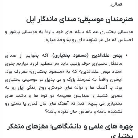
فعالن.
هنرمندان موسیقی؛ صدای ماندگار ایل
موسیقی بختیاری هم که دیگه جای خود داره! یه موسیقی پرشور و
احساس که دل هر شنونده ای رو به وجد میاره:
بهمن علاءالدین (مسعود بختیاری):
اگه بخوایم از صدای
ماندگار بختیاری حرف بزنیم، باید سر تعظیم فرود بیاریم جلوی
استاد بهمن علاءالدین> که به «مسعود بختیاری» معروف بود.
ایشون واقعاً یه هنرمند بزرگ و بی بدیل تو موسیقی بختیاری
بود. با آهنگ ها و ترانه های خودش، روح زندگی ایل رو به
تصویر کشید و صدایش همیشه تو کوه ها و دشت های
بختیاری می پیچه. کیه که آهنگ های مال کَنون یا تِشنی رو
نشنیده باشه و باهاش حال نکرده باشه؟
چهره های علمی و دانشگاهی؛ مغزهای متفکر
بختیاری