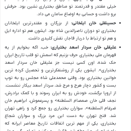
خیلی مقتدر و قدرتمند تو مناطق بختیاری نشین بود. حرفش
برو داشت و حسابی به اوضاع سامان می داد.
حسینقلی خان ایلخانی:
از بزرگان و مقتدرترین ایلخانان
بختیاری تو دوران ناصرالدین شاه بود. ایشون هم تو اداره ایل
و هم تو ارتباط با دربار قاجار، نقش کلیدی داشت.
علیقلی خان سردار اسعد بختیاری:
خب، اگه بخوایم از یه
قهرمان ملی بختیاری حرف بزنیم که اسمش تو قلب تاریخ ایران
حک شده، اون کسی نیست جز علیقلی خان سردار اسعد
بختیاری>. ایشون یکی از روشنفکرترین و تحصیل کرده ترین
خوانین بختیاری بود. وقتی محمدعلی شاه مجلس رو به توپ
بست و کشور دچار هرج و مرج شد، سردار اسعد بیکار ننشست.
از اروپا برگشت، خودش رو به ایران رسوند و با کمک برادرش،
نجف قلی خان صمصام السلطنه> و پسرعموش، ابراهیم خان
ضرغام السلطنه>، سواران بختیاری رو جمع کرد و راهی تهران
شد. فتح تهران به دست این مرد بزرگ و سواران شجاع
بختیاری، یکی از مهم ترین اتفاقات تاریخ معاصر ایرانه که