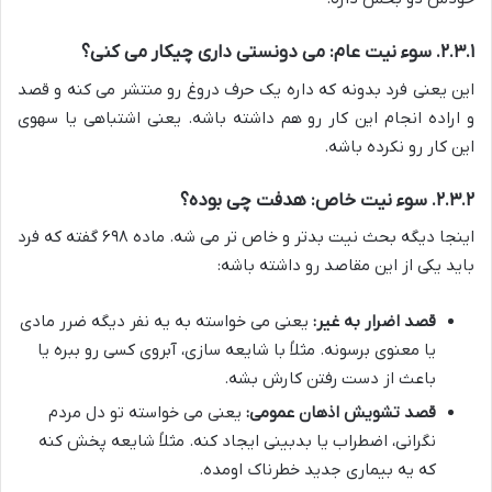
۲.۳.۱. سوء نیت عام: می دونستی داری چیکار می کنی؟
این یعنی فرد بدونه که داره یک حرف دروغ رو منتشر می کنه و قصد
و اراده انجام این کار رو هم داشته باشه. یعنی اشتباهی یا سهوی
این کار رو نکرده باشه.
۲.۳.۲. سوء نیت خاص: هدفت چی بوده؟
اینجا دیگه بحث نیت بدتر و خاص تر می شه. ماده ۶۹۸ گفته که فرد
باید یکی از این مقاصد رو داشته باشه:
قصد اضرار به غیر:
یعنی می خواسته به یه نفر دیگه ضرر مادی
یا معنوی برسونه. مثلاً با شایعه سازی، آبروی کسی رو ببره یا
باعث از دست رفتن کارش بشه.
قصد تشویش اذهان عمومی:
یعنی می خواسته تو دل مردم
نگرانی، اضطراب یا بدبینی ایجاد کنه. مثلاً شایعه پخش کنه
که یه بیماری جدید خطرناک اومده.