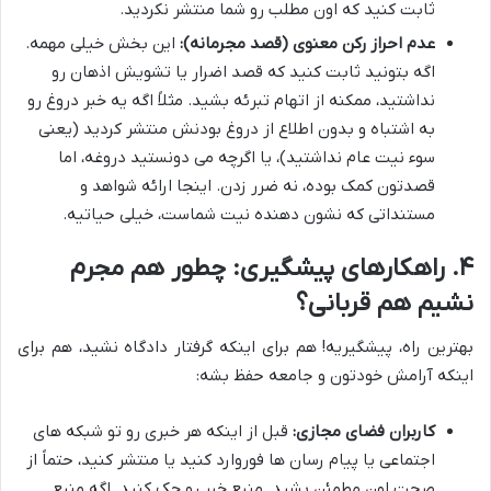
ثابت کنید که اون مطلب رو شما منتشر نکردید.
عدم احراز رکن معنوی (قصد مجرمانه):
این بخش خیلی مهمه.
اگه بتونید ثابت کنید که قصد اضرار یا تشویش اذهان رو
نداشتید، ممکنه از اتهام تبرئه بشید. مثلاً اگه یه خبر دروغ رو
به اشتباه و بدون اطلاع از دروغ بودنش منتشر کردید (یعنی
سوء نیت عام نداشتید)، یا اگرچه می دونستید دروغه، اما
قصدتون کمک بوده، نه ضرر زدن. اینجا ارائه شواهد و
مستنداتی که نشون دهنده نیت شماست، خیلی حیاتیه.
۴. راهکارهای پیشگیری: چطور هم مجرم
نشیم هم قربانی؟
بهترین راه، پیشگیریه! هم برای اینکه گرفتار دادگاه نشید، هم برای
اینکه آرامش خودتون و جامعه حفظ بشه:
کاربران فضای مجازی:
قبل از اینکه هر خبری رو تو شبکه های
اجتماعی یا پیام رسان ها فوروارد کنید یا منتشر کنید، حتماً از
صحت اون مطمئن بشید. منبع خبر رو چک کنید. اگه منبع