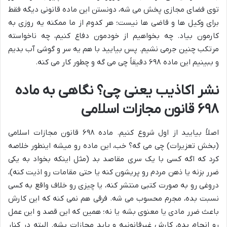
توی فضای مجازی پخش می شه، دونستن این ماده قانونی دیگه فقط
برای وکیل ها و قاضی ها نیست؛ هر کدوم از ما ممکنه یه روزی به
کارمون بیاد. چه بخواهیم از خودمون دفاع کنیم، چه ناخواسته
مرتکب چنین جرمی نشیم. پس بیایید با هم یه سر و گوشی آب بدیم
و ببینیم این ماده ۶۹۸ دقیقاً چی می گه و چطور کار می کنه.
نشر اکاذیب یعنی چی؟ نگاهی به ماده
۶۹۸ قانون مجازات اسلامی
اصلاً بیایید از اول شروع کنیم. ماده ۶۹۸ قانون مجازات اسلامی
(بخش تعزیرات) چی می گه؟ خب، این ماده رو میشه اینطور خلاصه
کرد که اگه کسی با یک سری مقاصد بد (مثل اینکه بخواد به یکی
ضرر بزنه یا ذهن مردم رو پریشون کنه یا حتی مقامات رو اذیت کنه)،
دروغی رو به صورت کتبی منتشر کنه، یا چیزی رو خلاف واقع به کسی
نسبت بده، مجرم محسوب می شه. فرقی هم نمی کنه که این کارش
باعث ضرر مادی یا معنوی بشه یا نه؛ همین که این قصد و این عمل
رو انجام بده، کارش غیرقانونیه و باید مجازات بشه. البته در کنار