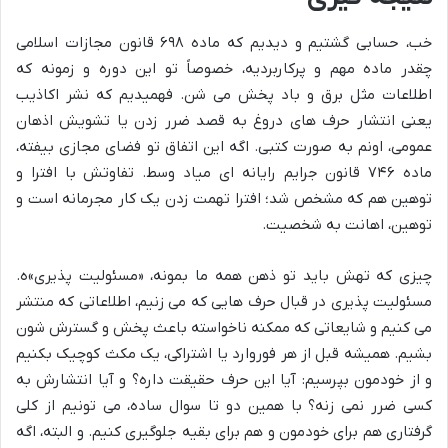
خب، حسابی گشتیم و دیدیم که ماده ۶۹۸ قانون مجازات اسلامی
چقدر ماده مهم و پرکاربردیه، خصوصاً تو این دوره و زمونه که
اطلاعات مثل برق و باد پخش می شن. فهمیدیم که نشر اکاذیب
یعنی انتشار حرف های دروغ به قصد ضرر زدن یا تشویش اذهان
عمومی، اونم به صورت کتبی. اگه این اتفاق تو فضای مجازی بیفته،
ماده ۷۴۶ قانون جرایم رایانه ای میاد وسط. تفاوتش با افترا و
توهین هم که مشخص شد؛ افترا تهمت زدن یک کار مجرمانه است و
توهین، اهانت به شخصیت.
چیزی که تهش باید تو ذهن همه ما بمونه، «مسئولیت پذیری»ه.
مسئولیت پذیری در قبال حرف هایی که می زنیم، اطلاعاتی که منتشر
می کنیم و شایعاتی که ممکنه ناخواسته باعث پخش و گسترش شون
بشیم. همیشه قبل از هر فوروارد یا اشتراکی، یک مکث کوچیک بکنیم
و از خودمون بپرسیم: آیا این حرف حقیقت داره؟ و آیا انتشارش به
کسی ضرر نمی زنه؟ با همین دو تا سوال ساده، می تونیم از کلی
گرفتاری هم برای خودمون و هم برای بقیه جلوگیری کنیم. و البته، اگه