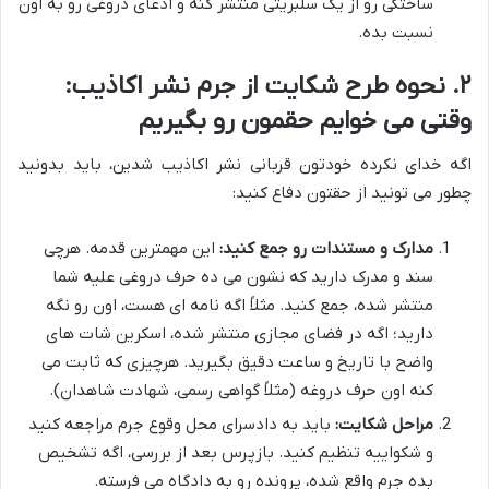
ساختگی رو از یک سلبریتی منتشر کنه و ادعای دروغی رو به اون
نسبت بده.
۲. نحوه طرح شکایت از جرم نشر اکاذیب:
وقتی می خوایم حقمون رو بگیریم
اگه خدای نکرده خودتون قربانی نشر اکاذیب شدین، باید بدونید
چطور می تونید از حقتون دفاع کنید:
مدارک و مستندات رو جمع کنید:
این مهمترین قدمه. هرچی
سند و مدرک دارید که نشون می ده حرف دروغی علیه شما
منتشر شده، جمع کنید. مثلاً اگه نامه ای هست، اون رو نگه
دارید؛ اگه در فضای مجازی منتشر شده، اسکرین شات های
واضح با تاریخ و ساعت دقیق بگیرید. هرچیزی که ثابت می
کنه اون حرف دروغه (مثلاً گواهی رسمی، شهادت شاهدان).
مراحل شکایت:
باید به دادسرای محل وقوع جرم مراجعه کنید
و شکواییه تنظیم کنید. بازپرس بعد از بررسی، اگه تشخیص
بده جرم واقع شده، پرونده رو به دادگاه می فرسته.