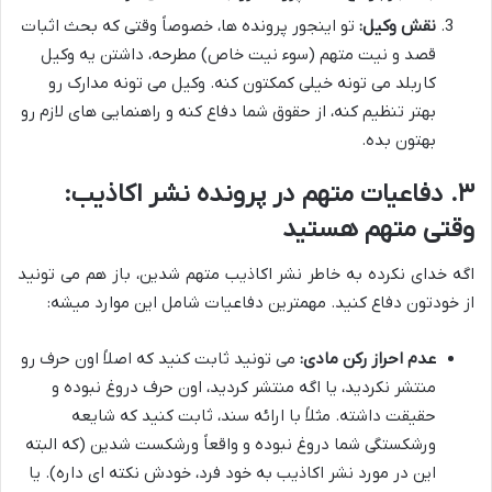
نقش وکیل:
تو اینجور پرونده ها، خصوصاً وقتی که بحث اثبات
قصد و نیت متهم (سوء نیت خاص) مطرحه، داشتن یه وکیل
کاربلد می تونه خیلی کمکتون کنه. وکیل می تونه مدارک رو
بهتر تنظیم کنه، از حقوق شما دفاع کنه و راهنمایی های لازم رو
بهتون بده.
۳. دفاعیات متهم در پرونده نشر اکاذیب:
وقتی متهم هستید
اگه خدای نکرده به خاطر نشر اکاذیب متهم شدین، باز هم می تونید
از خودتون دفاع کنید. مهمترین دفاعیات شامل این موارد میشه:
عدم احراز رکن مادی:
می تونید ثابت کنید که اصلاً اون حرف رو
منتشر نکردید، یا اگه منتشر کردید، اون حرف دروغ نبوده و
حقیقت داشته. مثلاً با ارائه سند، ثابت کنید که شایعه
ورشکستگی شما دروغ نبوده و واقعاً ورشکست شدین (که البته
این در مورد نشر اکاذیب به خود فرد، خودش نکته ای داره). یا