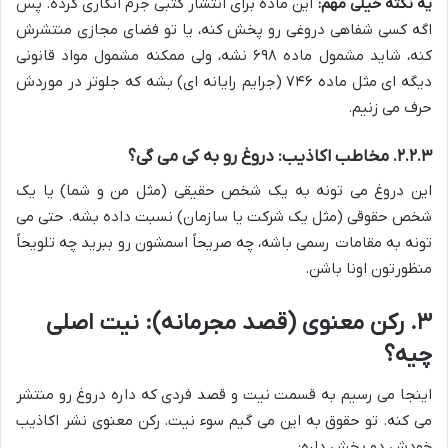
یه نکته خیلی مهم:
این ماده برای انتشار کتبی جرم انگاری کرده. پس
اگه کسی شفاهی دروغی رو پخش کنه، یا تو فضای مجازی منتشرش
کنه، شاید مشمول ماده ۶۹۸ نشه، ولی ممکنه مشمول مواد قانونی
دیگه ای مثل ماده ۷۴۶ (جرایم رایانه ای) بشه که جلوتر در موردش
حرف می زنیم.
۲.۲.۳. مخاطب اکاذیب: دروغ رو به کی می گی؟
این دروغ می تونه به یک شخص حقیقی (مثل من و شما) یا یک
شخص حقوقی (مثل یک شرکت یا سازمان) نسبت داده بشه. حتی می
تونه به مقامات رسمی باشه، چه صریحاً اسمشون رو ببرید چه تلویحاً
منظورتون اونا باشن.
۳. رکن معنوی (قصد مجرمانه): نیت اصلی
چیه؟
اینجا می رسیم به قسمت نیت و قصد فردی که داره دروغ رو منتشر
می کنه. تو حقوق به این می گیم سوء نیت. رکن معنوی نشر اکاذیب
خودش دو بخش داره: