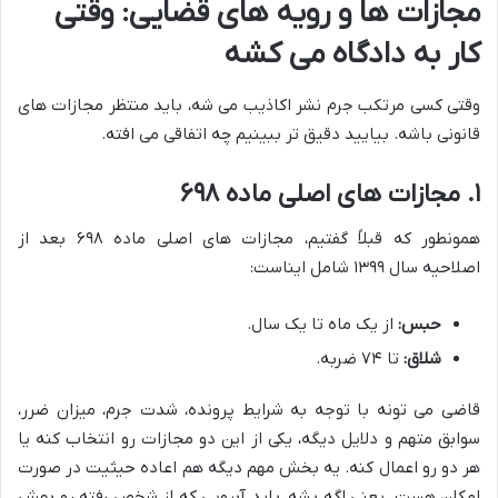
مجازات ها و رویه های قضایی: وقتی
کار به دادگاه می کشه
وقتی کسی مرتکب جرم نشر اکاذیب می شه، باید منتظر مجازات های
قانونی باشه. بیایید دقیق تر ببینیم چه اتفاقی می افته.
۱. مجازات های اصلی ماده ۶۹۸
همونطور که قبلاً گفتیم، مجازات های اصلی ماده ۶۹۸ بعد از
اصلاحیه سال ۱۳۹۹ شامل ایناست:
حبس:
از یک ماه تا یک سال.
شلاق:
تا ۷۴ ضربه.
قاضی می تونه با توجه به شرایط پرونده، شدت جرم، میزان ضرر،
سوابق متهم و دلایل دیگه، یکی از این دو مجازات رو انتخاب کنه یا
هر دو رو اعمال کنه. یه بخش مهم دیگه هم اعاده حیثیت در صورت
امکان هست. یعنی اگه بشه، باید آبرویی که از شخص رفته رو بهش