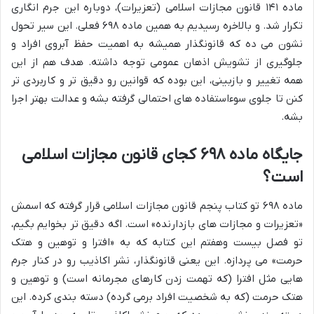
ماده ۱۴۱ قانون مجازات اسلامی (تعزیرات)، دوباره این جرم انگاری
تکرار شد. و بالاخره رسیدیم به همین ماده ۶۹۸ فعلی. این سیر تحول
نشون می ده که قانونگذار همیشه به اهمیت حفظ آبروی افراد و
جلوگیری از تشویش اذهان عمومی توجه داشته. هدف هم از این
همه تغییر و بازبینی، این بوده که قوانین رو دقیق تر و کاربردی تر
کنن تا جلوی سوءاستفاده های احتمالی گرفته بشه و عدالت بهتر اجرا
بشه.
جایگاه ماده ۶۹۸ کجای قانون مجازات اسلامی
است؟
ماده ۶۹۸ تو کتاب پنجم قانون مجازات اسلامی قرار گرفته که اسمش
«تعزیرات و مجازات های بازدارنده» است. اگه دقیق تر بخوایم بگیم،
تو فصل بیست وهفتم این کتابه که به «افترا و توهین و هتک
حرمت» می پردازه. این یعنی قانونگذار، نشر اکاذیب رو در کنار جرم
هایی مثل افترا (که تهمت زدن کارهای مجرمانه است) و توهین و
هتک حرمت (که به شخصیت افراد برمی گرده) دسته بندی کرده. این