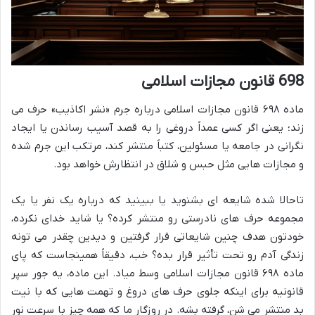
698 قانون مجازات اسلامی
ماده ۶۹۸ قانون مجازات اسلامی درباره جرم «نشر اکاذیب» حرف می
زند؛ یعنی اگر کسی عمداً دروغی را به قصد آسیب رساندن یا ایجاد
نگرانی در جامعه یا مسئولین، کتباً منتشر کند، مرتکب این جرم شده
و مجازات هایی مثل حبس و شلاق در انتظارش خواهد بود.
تاحالا شده شایعه ای بشنوید یا ببینید که درباره یک نفر یا یک
مجموعه حرف های نادرستی رو منتشر کرده؟ یا شاید خدای نکرده،
خودتون هدف چنین شایعاتی قرار گرفتین و دیدین چقدر می تونه
زندگی آدم رو تحت تأثیر قرار بده؟ خب، دقیقاً همینجاست که پای
ماده ۶۹۸ قانون مجازات اسلامی وسط میاد. این ماده، یه جور سپر
قانونیه برای اینکه جلوی حرف های دروغ و تهمت هایی که با نیت
بد منتشر می شن، گرفته بشه. در روزگار ما که همه چیز با سرعت نور