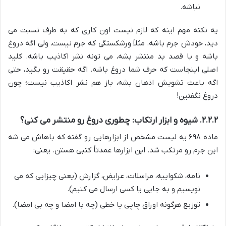
نباشه.
یه نکته مهم اینه که لازم نیست اون کاری که به طرف نسبت می
دید، خودش جرم باشه. مثلاً ورشکستگی که جرم نیست، ولی اگه دروغ
باشه و با قصد بد منتشر بشه، می تونه نشر اکاذیب باشه. کلید
اصلی اینجاست که حرف شما دروغ باشه. اگه حقیقت رو بگید، حتی
اگه باعث تشویش اذهان بشه، باز هم نشر اکاذیب نیست؛ چون
دروغ نگفتین!
۲.۲.۲. شیوه و ابزار ارتکاب: چطوری دروغ رو منتشر می کنی؟
ماده ۶۹۸ یه لیست مشخص از ابزارهایی رو گفته که باهاش می شه
این جرم رو مرتکب شد. این ابزارها عمدتاً کتبی هستن. یعنی:
نامه، شکواییه، مراسلات، عرایض، گزارش (یعنی چیزایی که می
نویسیم و به جایی یا کسی ارسال می کنیم).
توزیع هرگونه اوراق چاپی یا خطی (چه با امضا و چه بی امضا).