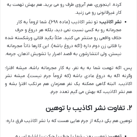
کرده. اینجوری، هم آبروی طرف رو می برید، هم بهش تهمت یه
کار غیرقانونی رو می زنید.
نشر اکاذیب:
تو نشر اکاذیب (ماده ۶۹۸)، شما لزوماً یه کار
مجرمانه رو به کسی نسبت نمی دید، بلکه هر دروغ و حرف
خلاف واقعی رو منتشر می کنید. مثلاً بگید فلانی ورشکسته شده
یا فلانی زن دوم داره (اگه دروغ باشه). این کارها ذاتاً مجرمانه
نیستن، ولی انتشارشون به قصد اضرار یا تشویش اذهان، جرمه.
پس، اگه تهمت شما به یه نفر، یه کار مجرمانه باشه، میشه افترا؛
وگرنه اگه یه دروغ عادی باشه (که لزوماً جرم نیست)، میشه نشر
اکاذیب. البته گاهی ممکنه یک نفر همزمان هم مرتکب افترا بشه و
هم نشر اکاذیب، که بهش می گیم تعدد جرم.
۲. تفاوت نشر اکاذیب با توهین
توهین هم یکی دیگه از جرم هایی هست که با نشر اکاذیب فرق داره:
توهین:
توهین یعنی شما با حرف یا حرکت یا اشاره ای، به