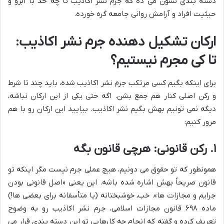
دسته بندی نشون می ده که جرم نشر اکاذیب تا چه حد با آبرو و
حیثیت افراد و آرامش روانی جامعه گره خورده.
ارکان تشکیل دهنده جرم نشر اکاذیب:
تا کی مجرم نیستیم؟
برای اینکه بگیم کسی مرتکب جرم نشر اکاذیب شده، باید چند تا شرط
و رکن اصلی کنار هم جمع بشن. اگه حتی یکی از این ارکان نباشه،
دیگه نمی تونیم بهش بگیم نشر اکاذیب. بیایید این ارکان رو با هم
مرور کنیم:
۱. رکن قانونی: هرچی قانون بگه
همونطور که تو حقوق می دونیم، هیچ عملی جرم نیست مگر اینکه تو
قانون صریحاً بهش اشاره شده باشه. این یعنی «اصل قانونی بودن
جرایم و مجازات ها». خب، خوشبختانه (یا متأسفانه برای بعضی ها!)
ماده ۶۹۸ قانون مجازات اسلامی، جرم نشر اکاذیب رو به وضوح
تعریف کرده و گفته که انجام چه کارهایی تو این دسته بندی قرار می