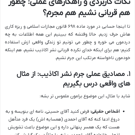
نکات کاربردی و راهکارهای عملی: چطور
هم قربانی نشیم هم مجرم؟
تا اینجا حسابی در مورد ماده ۶۹۸ قانون مجازات اسلامی و ریزه کاری
هاش حرف زدیم. حالا وقتشه که ببینیم این همه اطلاعات به چه
دردمون می خوره و چطور می تونیم تو زندگی واقعی ازش استفاده
کنیم؛ هم برای اینکه خدای نکرده قربانی نشر اکاذیب نشیم، هم اینکه
خودمون ناخواسته مرتکب این جرم نشیم.
۱. مصادیق عملی جرم نشر اکاذیب: از مثال
های واقعی درس بگیریم
شاید با مثال، این موضوع برامون ملموس تر بشه:
اشخاص حقیقی:
فرض کنید آقای حسینی، نامه ای بنویسه و به
دروغ ادعا کنه که آقای احمدی (همسایه اش) یک فرد متأهل
هست که یک همسر پنهانی داره و این موضوع باعث تشویش
اذهان خانواده آقای احمدی بشه. یا مثلاً در یک گزارش کتبی،