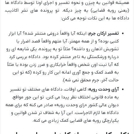
همیشه قوانین یه چیزن و نحوه تفسیر و اجرای اونا توسط دادگاه ها
(یعنی رویه قضایی) یه چیز دیگه. تو پرونده های نشر اکاذیب،
دادگاه ها به این نکات توجه می کنن:
تفسیر ارکان جرم:
اینکه آیا واقعاً دروغی منتشر شده؟ آیا ابزار
کتبی بوده؟ و از همه مهمتر، آیا متهم واقعاً قصد اضرار یا
تشویش اذهان رو داشته؟ مثلاً تو یه پرونده، یکی شایعه ای رو
درباره ورشکستگی یه تاجر منتشر کرده بود. دادگاه بررسی کرد
که آیا نیت اون شخص واقعاً خرابکاری و ضرر زدن بوده یا مثلاً
به قصد کمک و جمع آوری اعانه این کار رو کرده (که تو این
حالت آخر، جرم محقق نمی شه).
آرای وحدت رویه:
گاهی اوقات، دادگاه های مختلف تو تفسیر
یه ماده قانونی اختلاف نظر پیدا می کنن. تو این جور مواقع،
دیوان عالی کشور «رای وحدت رویه» صادر می کنه که برای همه
دادگاه ها لازم الاجراست. این آرا به شفاف تر شدن قوانین و
یکپارچگی رویه های قضایی کمک زیادی می کنه.