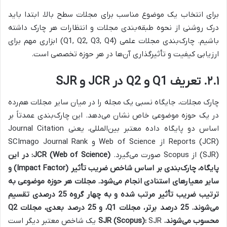
برای انتخاب یک موضوع مناسب برای مجلات سطح بالا، ابتدا باید
درک روشنی از نحوه طبقه‌بندی مجلات و انتظارات هر چارک داشته
باشیم. چارک‌بندی مجلات علمی (Q1, Q2, Q3, Q4) ابزاری مهم برای
ارزیابی کیفیت و تأثیرگذاری آن‌ها در هر حوزه تخصصی است.
۲.۱. تعریف Q1 و Q2 در JCR و SJR
چارک مجلات، جایگاه نسبی یک مجله را در میان سایر مجلات هم‌رده
در یک حوزه موضوعی خاص نشان می‌دهد. این چارک‌بندی عمدتاً بر
اساس دو پایگاه داده معتبر بین‌المللی، یعنی Journal Citation
Reports (JCR) از Web of Science و SCImago Journal Rank
(SJR) از Scopus صورت می‌گیرد.
JCR (Web of Science):
در این
پایگاه، چارک‌بندی بر اساس شاخص ضریب تأثیر (Impact Factor) و
سایر معیارهای استنادی انجام می‌شود. مجلات هر حوزه موضوعی به
ترتیب ضریب تأثیر مرتب شده و به چهار گروه 25 درصدی تقسیم
می‌شوند. 25 درصد برتر، مجلات Q1، و 25 درصد بعدی، مجلات Q2
محسوب می‌شوند.
SJR (Scopus):
SJR یک شاخص معتبر دیگر است