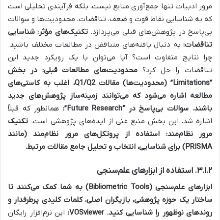
مرور ادبیات تنها جمع‌آوری منابع نیست، بلکه فرآیندی تحلیلی است
که به شناسایی نقاط قوت و ضعف، تناقضات، محدودیت‌ها و سوالات
بی‌پاسخ در پژوهش‌های قبلی می‌پردازد.
تکنیک‌های مؤثر:
شناسایی
تناقضات:
به دنبال یافته‌های متناقض در مطالعات مختلف باشید.
چرا نتایج متفاوت است؟ آیا می‌توان با یک رویکرد جدید این
تناقضات را حل کرد؟
محدودیت‌های مطالعات قبلی:
در بخش
“Limitations” (محدودیت‌ها) مقالات Q1/Q2، اغلب به کاستی‌های
مطالعه اشاره می‌شود که می‌توانند زمینه‌ساز پژوهش‌های جدید
باشند.
سوالات بی‌پاسخ در “Future Research”:
همانطور که قبلاً
اشاره شد، این بخش منبع غنی از ایده‌های پژوهشی است.
تکنیک
مرور نظام‌مند:
استفاده از پروتکل‌های مرور نظام‌مند (مانند
PRISMA) برای شناسایی، انتخاب و تحلیل جامع مقالات مرتبط.
۳.۱.۲. استفاده از ابزارهای علم‌سنجی
ابزارهای علم‌سنجی (Bibliometric Tools) به شما کمک می‌کنند تا
ساختار یک حوزه پژوهشی، بازیگران اصلی، کلمات کلیدی پرطرفدار و
روندهای نوظهور را شناسایی کنید.
VOSviewer:
این نرم‌افزار رایگان