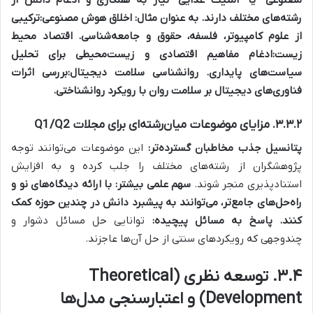
رشته‌های مختلف دارند. به عنوان مثال:
اخلاق هوش مصنوعی:
ترکیبی
از علوم کامپیوتر، فلسفه، حقوق و جامعه‌شناسی.
اقتصاد محیط
زیست:
ادغام مفاهیم اقتصادی و زیست‌محیطی برای تحلیل
سیاست‌های پایداری.
روانشناسی سلامت دیجیتال:
بررسی اثرات
فناوری‌های دیجیتال بر سلامت روان با رویکرد روانشناختی.
۳.۳.۲. مزایای موضوعات میان‌رشته‌ای برای مجلات Q1/Q2
پتانسیل جذب مخاطبان گسترده‌تر:
این موضوعات می‌توانند توجه
پژوهشگران از رشته‌های مختلف را جلب کرده و به افزایش
استنادپذیری منجر شوند.
سهم علمی بیشتر:
با ارائه دیدگاه‌های نو و
راه‌حل‌های جامع‌تر، می‌توانند به پیشبرد دانش در چندین حوزه کمک
کنند.
پاسخ به مسائل پیچیده:
توانایی حل مسائل دشوار و
چندوجهی که رویکردهای سنتی از حل آن‌ها عاجزند.
۳.۴. توسعه نظری (Theoretical
Development) و اعتبارسنجی مدل‌ها