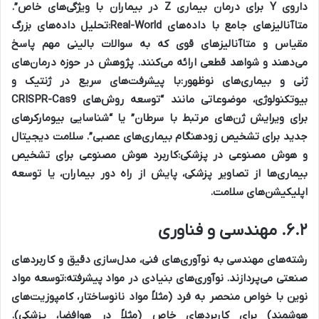
داروی Y برای درمان بیماری Z در بیماران با ویژگی‌های خاص”.
متاآنالیزهای جامع با داده‌های Real-World:
تحلیل داده‌های بزرگ
مقیاس و متاآنالیزهای قوی که به سوالات بالینی مهم پاسخ
می‌دهند و شواهد قطعی ارائه می‌کنند.
پژوهش در حوزه درمان‌های
ژنی و بیماری‌های نوظهور:
با پیشرفت‌های سریع در ژنتیک و
بیوتکنولوژی، موضوعاتی مانند “توسعه روش‌های CRISPR-Cas9
برای ویرایش ژن‌های مرتبط با سرطان” یا “شناسایی بیومارکرهای
جدید برای تشخیص زودهنگام بیماری‌های عصبی”.
سلامت دیجیتال
و هوش مصنوعی در پزشکی:
کاربرد هوش مصنوعی برای تشخیص
بیماری‌ها از تصاویر پزشکی، پایش از راه دور بیماران، یا توسعه
اپلیکیشن‌های سلامت.
۶.۲. مهندسی و فناوری
رشته‌های مهندسی به نوآوری‌های فنی، مدل‌سازی دقیق و کاربردهای
صنعتی می‌پردازند.
نوآوری‌های بنیادی در مواد پیشرفته:
توسعه مواد
نوین با خواص منحصر به فرد (مثلاً مواد نانوساختار، کامپوزیت‌های
هوشمند) برای کاربردهای خاص (مثلاً در هوافضا، پزشکی).