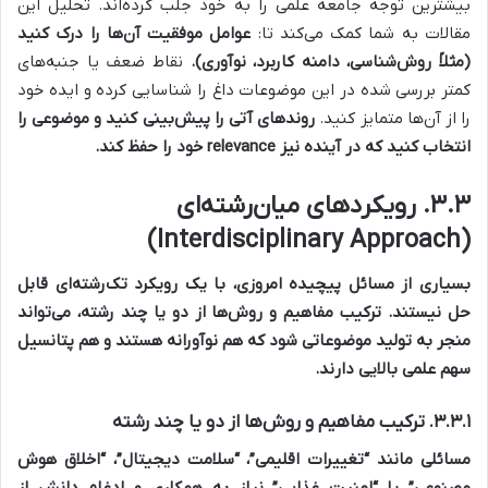
بیشترین توجه جامعه علمی را به خود جلب کرده‌اند. تحلیل این
مقالات به شما کمک می‌کند تا:
عوامل موفقیت آن‌ها را درک کنید
(مثلاً روش‌شناسی، دامنه کاربرد، نوآوری).
نقاط ضعف یا جنبه‌های
کمتر بررسی شده در این موضوعات داغ را شناسایی کرده و ایده خود
را از آن‌ها متمایز کنید.
روندهای آتی را پیش‌بینی کنید و موضوعی را
انتخاب کنید که در آینده نیز relevance خود را حفظ کند.
۳.۳. رویکردهای میان‌رشته‌ای
(Interdisciplinary Approach)
بسیاری از مسائل پیچیده امروزی، با یک رویکرد تک‌رشته‌ای قابل
حل نیستند. ترکیب مفاهیم و روش‌ها از دو یا چند رشته، می‌تواند
منجر به تولید موضوعاتی شود که هم نوآورانه هستند و هم پتانسیل
سهم علمی بالایی دارند.
۳.۳.۱. ترکیب مفاهیم و روش‌ها از دو یا چند رشته
مسائلی مانند “تغییرات اقلیمی”، “سلامت دیجیتال”، “اخلاق هوش
مصنوعی” یا “امنیت غذایی” نیاز به همکاری و ادغام دانش از