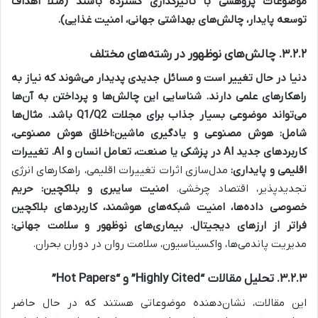
موضوعات پژوهشی با تأثیرگذاری گسترده باشند (مثلاً اهداف
توسعه پایدار، چالش‌های بهداشتی جهانی، امنیت غذایی).
۳.۲.۲. چالش‌های نوظهور در رشته‌های مختلف
دنیا در حال تغییر است و مسائل جدیدی پدیدار می‌شوند که نیاز به
راهکارهای علمی دارند. شناسایی این چالش‌ها و پرداختن به آن‌ها
می‌تواند موضوعی بسیار جذاب برای مجلات Q1/Q2 باشد. مثال‌ها
شامل:
هوش مصنوعی و یادگیری ماشین:
اخلاق هوش مصنوعی،
کاربردهای جدید AI در پزشکی یا صنعت، تعامل انسان و AI.
تغییرات
اقلیمی و پایداری:
مدل‌سازی اثرات تغییرات اقلیمی، راهکارهای انرژی
تجدیدپذیر، اقتصاد چرخشی.
امنیت سایبری و بلاکچین:
حریم
خصوصی داده‌ها، امنیت شبکه‌های هوشمند، کاربردهای بلاکچین
فراتر از ارزهای دیجیتال.
بیماری‌های نوظهور و سلامت جهانی:
مدیریت پاندمی‌ها، واکسیناسیون، سلامت روان در دوران بحران.
۳.۲.۳. تحلیل مقالات “Highly Cited” و “Hot Papers”
این مقالات، نشان‌دهنده موضوعاتی هستند که در حال حاضر