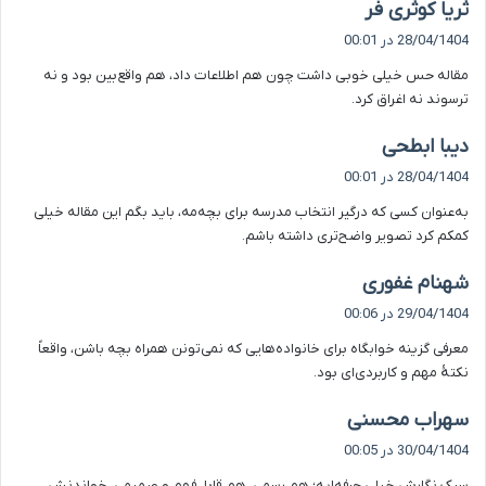
گ
ثریا کوثری فر
ف
28/04/1404 در 00:01
ت
مقاله حس خیلی خوبی داشت چون هم اطلاعات داد، هم واقع‌بین بود و نه
:
ترسوند نه اغراق کرد.
گ
دیبا ابطحی
ف
28/04/1404 در 00:01
ت
به‌عنوان کسی که درگیر انتخاب مدرسه برای بچه‌مه، باید بگم این مقاله خیلی
:
کمکم کرد تصویر واضح‌تری داشته باشم.
گ
شهنام غفوری
ف
29/04/1404 در 00:06
ت
معرفی گزینه خوابگاه برای خانواده‌هایی که نمی‌تونن همراه بچه باشن، واقعاً
:
نکتۀ مهم و کاربردی‌ای بود.
گ
سهراب محسنی
ف
30/04/1404 در 00:05
ت
سبک نگارش خیلی حرفه‌ایه؛ هم رسمی، هم قابل‌فهم و صمیمی. خواندنش