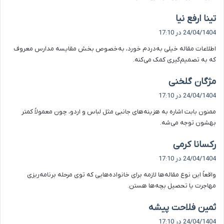
گ
تینا ارفع نیا
ف
24/04/1404 در 17:10
ت
اطلاعات مقاله خیلی به‌دردم خورد، به‌خصوص بخش مقایسه مدارس معروف
:
که به تصمیم‌گیری کمک می‌کنه.
گ
مژگان گلخنی
ف
24/04/1404 در 17:10
ت
ممنون بابت اشاره به هزینه‌های جانبی مثل لباس و اردو، چون معمولاً کمتر
:
بهشون توجه می‌شه.
گ
رکسانا کرمی
ف
24/04/1404 در 17:10
ت
واقعاً این نوع مقاله‌ها لازمه برای خانواده‌هایی که توی مرحله برنامه‌ریزی
:
مهاجرت یا تحصیل بچه‌ها هستن.
گ
ثمین فلاحت پیشه
ف
24/04/1404 در 17:10