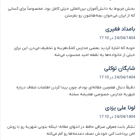
ت
بخش مربوط به دانش‌آموزان بین‌المللی خیلی کامل بود، مخصوصاً برای کسانی
:
که از ایران می‌خوان بچه‌هاشون رو بفرستن.
گ
بامداد فقیری
ف
24/04/1404 در 17:10
ت
خوبه که اشاره کردید بعضی مدارس کمک‌هزینه و تخفیف می‌دن، این برای
:
خیلی از خانواده‌ها یه نقطه امید محسوب می‌شه.
گ
شایگان توکلی
ف
24/04/1404 در 17:10
ت
دقیقاً دنبال همچین مقاله‌ای بودم، چون پیدا کردن اطلاعات شفاف درباره
:
شهریه مدارس خصوصی همیشه سخته.
گ
لونا علی یزدی
ف
24/04/1404 در 17:10
ت
تشکر بابت معرفی صرافی حافظ در انتهای مقاله؛ اینکه بتونی شهریه رو با روش
:
امن پرداخت کنی خودش نصف دغدغه‌ها رو کم می‌کنه.