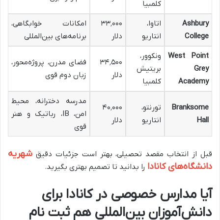
کلمبیا
Ashbury
اتاوا،
۳۳٬۰۰۰
امکانات خوابگاهی،
College
انتاریو
دلار
برنامه‌های بین‌المللی
West Point
ونکوور،
۳۴٬۵۰۰
فضای مدرن، پروژه‌محور،
Grey
بریتیش
دلار
زبان دوم قوی
Academy
کلمبیا
مدرسه دخترانه، محیط
Branksome
تورنتو،
۴۰٬۰۰۰
امن، IB، رباتیک و هنر
Hall
انتاریو
دلار
قوی
شهریه
قبل از انتخاب مقصد تحصیلی، بهتر است جزئیات دقیق
دانشگاه‌های کانادا
را بدانید تا تصمیم بهتری بگیرید
.
آیا مدارس خصوصی در کانادا برای
دانش‌آموزان بین‌المللی هم ثبت نام