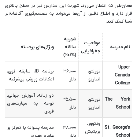
همان‌طور که انتظار می‌رود، شهریه این مدارس نیز در سطح بالاتری
قرار دارد و اطلاع دقیق از آن‌ها می‌تواند به تصمیم‌گیری آگاهانه‌تر
شما کمک کند.
شهریه
موقعیت
نام مدرسه
سالانه
ویژگی‌های برجسته
جغرافیایی
)
۲۰۲۵
(
Upper
تورنتو،
۳۶٬۰۰۰
برنامه IB، سابقه قوی،
Canada
انتاریو
دلار
امکانات ورزشی پیشرفته
College
دو زبانه، آموزش جهانی،
The York
تورنتو،
۳۵٬۵۰۰
توجه به مهارت‌های
School
انتاریو
دلار
فردی
ونکوور،
St. George’s
۳۸٬۰۰۰
مدرسه پسرانه با تمرکز بر
بریتیش
School
دلار
علم و رهبری