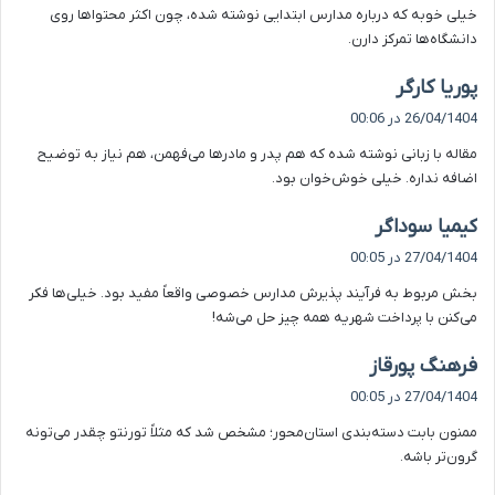
خیلی خوبه که درباره مدارس ابتدایی نوشته شده، چون اکثر محتواها روی
:
دانشگاه‌ها تمرکز دارن.
گ
پوریا کارگر
ف
26/04/1404 در 00:06
ت
مقاله با زبانی نوشته شده که هم پدر و مادرها می‌فهمن، هم نیاز به توضیح
:
اضافه نداره. خیلی خوش‌خوان بود.
گ
کیمیا سوداگر
ف
27/04/1404 در 00:05
ت
بخش مربوط به فرآیند پذیرش مدارس خصوصی واقعاً مفید بود. خیلی‌ها فکر
:
می‌کنن با پرداخت شهریه همه چیز حل می‌شه!
گ
فرهنگ پورقاز
ف
27/04/1404 در 00:05
ت
ممنون بابت دسته‌بندی استان‌محور؛ مشخص شد که مثلاً تورنتو چقدر می‌تونه
:
گرون‌تر باشه.