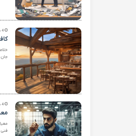
4 هفته پیش
کاف
خلاص
جان 
4 هفته پیش
معی
معیا
فنی 