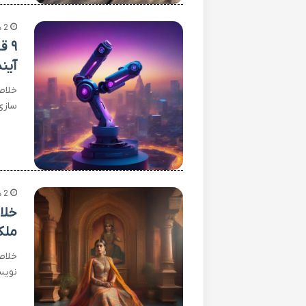
2 هفته پیش
۹ 
آین
سازی برا
2 هفته پیش
خلا
ملک
خلاص
نویس