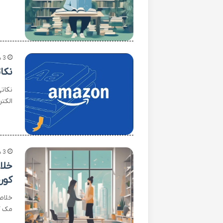
3 هفته پیش
نکا
نکات
الکت
3 هفته پیش
خلا
کور
خلاص
مک ک