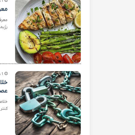
1 هفته پیش
معر
معرف
رژیم
1 هفته پیش
خلا
عصب
خلاص
کنتر