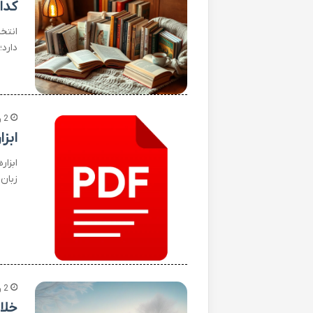
کدا
انتخ
دارد
2 روز پیش
ابز
زبان 
2 روز پیش
خلا