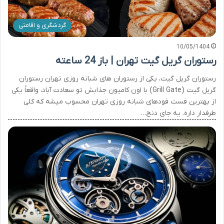
گردشگری و اقامتی
10/05/1404
رستوران گریل گیت تهران | باز 24 ساعته
رستوران گریل گیت، یکی از رستوران های شبانه روزی تهران رستوران
گریل گیت (Grill Gate) با اون کامیون جذابش تو سعادت آباد، واقعاً یکی
از بهترین فست فودهای شبانه روزی تهران محسوب میشه که کلی
طرفدار داره. یه جای دنج…