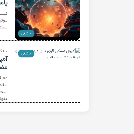
پاس
مؤثر
تسکی
پزشکی
403
پزشکی
آمپ
عضل
معرف
سلام
است 
عفون