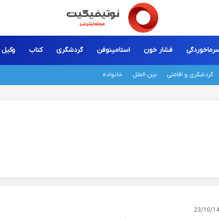
رماخوردگی
فشار خون
استامینوفن
گردشگری
کتاب
وکیل
گردشگری و اقامتی
بین الملل
خانواده
23/10/1