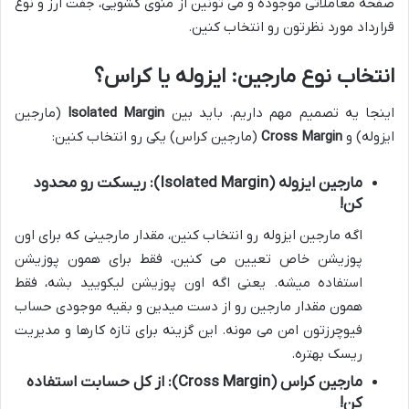
صفحه معاملاتی موجوده و می تونین از منوی کشویی، جفت ارز و نوع
قرارداد مورد نظرتون رو انتخاب کنین.
انتخاب نوع مارجین: ایزوله یا کراس؟
اینجا یه تصمیم مهم داریم. باید بین
Isolated Margin
(مارجین
ایزوله) و
Cross Margin
(مارجین کراس) یکی رو انتخاب کنین:
مارجین ایزوله (Isolated Margin): ریسکت رو محدود
کن!
اگه مارجین ایزوله رو انتخاب کنین، مقدار مارجینی که برای اون
پوزیشن خاص تعیین می کنین، فقط برای همون پوزیشن
استفاده میشه. یعنی اگه اون پوزیشن لیکویید بشه، فقط
همون مقدار مارجین رو از دست میدین و بقیه موجودی حساب
فیوچرزتون امن می مونه. این گزینه برای تازه کارها و مدیریت
ریسک بهتره.
مارجین کراس (Cross Margin): از کل حسابت استفاده
کن!