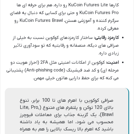
کارها KuCoin Futures Lite رو داره، هم برای حرفه ای ها
KuCoin Futures Pro و حتی برای کسایی که دنبال یه فضای
سرگرم کننده و آموزشی هستن، KuCoin Futures Brawl رو
معرفی کرده.
کارمزد رقابتی:
ساختار کارمزدهای کوکوین نسبت به خیلی از
صرافی های دیگه، منصفانه و رقابتیه که تو سودآوری تاثیر
زیادی داره.
امنیت:
کوکوین از امکانات امنیتی مثل 2FA (احراز هویت دو
مرحله ای) و کد ضد فیشینگ (Anti-phishing code) پشتیبانی
می کنه که برای حفظ دارایی هاتون خیلی مهمن.
صرافی کوکوین با اهرم های تا 100 برابر، تنوع
بالای 120 توکن و پلتفرم های متنوع (Lite, Pro,
Brawl)، یک گزینه جذاب برای معاملات فیوچرز
محسوب می شود، اما همیشه به یاد داشته
باشید که اهرم بالا ریسک بالایی را هم به همراه