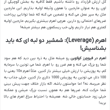
کل ارزش قرارداد رو داشته باشیم. فقط کافیه یه بخش کوچیکی از
اون رو به عنوان مارجین یا همون وثیقه اولیه بذاریم. این مارجین
مثل یه سپر عمل می کنه و تضمین می کنه که شما توانایی پرداخت
ضررهای احتمالی رو دارین. هرچی اهرم بیشتری بگیریم، مارجین اولیه
کمتری هم نیاز داریم، ولی خب ریسکمون هم بیشتر میشه!
اهرم (Leverage): شمشیر دو لبه ای که باید
بشناسیش!
اهرم در فیوچرز کوکوین
رو میشه مثل یه ذره بین دید که هم سود
شما رو بزرگ می کنه و هم ضرر رو. با اهرم، شما می تونین با سرمایه
کم، یه پوزیشن با ارزش خیلی بیشتر باز کنین. مثلاً اهرم 10x یعنی با
100 دلار، می تونین یه پوزیشن 1000 دلاری باز کنین. خیلی جذاب به
نظر میرسه، نه؟ اما حواستون باشه، اگه بازار خلاف جهت پیش بینی
شما حرکت کنه، ضررها هم به همون نسبت بزرگ میشن و ممکنه
خیلی زود حسابتون خالی شه. همیشه با احتیاط سراغ اهرم های بالا
برید!