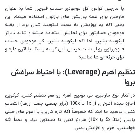
با مارجین کراس، کل موجودی حساب فیوچرز شما به عنوان
مارجین برای همه پوزیشن های بازتون استفاده میشه. این
یعنی اگه یه پوزیشن به سمت لیکویید شدن بره، از بقیه
موجودی حسابتون برای نجاتش استفاده میشه و شاید دیرتر
لیکویید بشین، اما اگه لیکویید بشین، کل موجودی حساب
فیوچرزتون رو از دست میدین. این گزینه ریسک بالاتری داره و
برای حرفه ای ها مناسبه.
تنظیم اهرم (Leverage): با احتیاط سراغش
برو!
در کنار نوع مارجین، می تونین اهرم رو هم تنظیم کنین. کوکوین
اجازه میده اهرم رو از 1x تا 100x (برای بعضی جفت ارزها) انتخاب
کنین. توصیه ما اینه که خصوصاً اگه تازه کارین، با اهرم های خیلی
پایین (مثلاً 5x یا 10x) شروع کنین تا دستتون بیاد و بعداً اگه
خواستین، اهرم رو افزایش بدین.