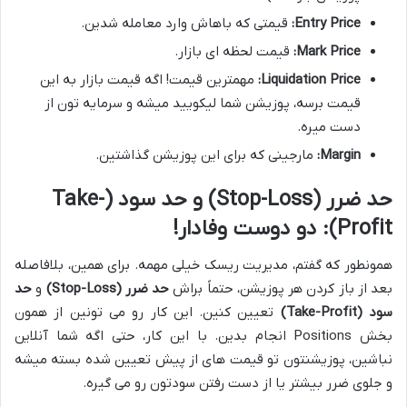
Entry Price:
قیمتی که باهاش وارد معامله شدین.
Mark Price:
قیمت لحظه ای بازار.
Liquidation Price:
مهمترین قیمت! اگه قیمت بازار به این
قیمت برسه، پوزیشن شما لیکویید میشه و سرمایه تون از
دست میره.
Margin:
مارجینی که برای این پوزیشن گذاشتین.
حد ضرر (Stop-Loss) و حد سود (Take-
Profit): دو دوست وفادار!
همونطور که گفتم، مدیریت ریسک خیلی مهمه. برای همین، بلافاصله
بعد از باز کردن هر پوزیشن، حتماً براش
حد ضرر (Stop-Loss)
و
حد
سود (Take-Profit)
تعیین کنین. این کار رو می تونین از همون
بخش Positions انجام بدین. با این کار، حتی اگه شما آنلاین
نباشین، پوزیشنتون تو قیمت های از پیش تعیین شده بسته میشه
و جلوی ضرر بیشتر یا از دست رفتن سودتون رو می گیره.