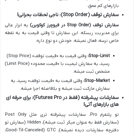
بازارهای کم عمق.
سفارش توقف (Stop Order): ناجی لحظات بحرانی!
سفارش توقف (Stop Order در فیوچرز کوکوین)
یه ابزار عالی
برای مدیریت ریسکه. این سفارش تا وقتی قیمت به یه نقطه
خاص نرسه، فعال نمیشه. خودش دو نوع داره:
Stop-Limit:
وقتی قیمت به «قیمت توقف» (Stop Price)
رسید، یه سفارش لیمیت با «قیمت محدود» (Limit Price)
مشخص ثبت میشه.
Stop-Market:
وقتی قیمت به «قیمت توقف» رسید، یه
سفارش مارکت ثبت میشه و بلافاصله اجرا میشه.
سفارشات پیشرفته (فقط در Futures Pro): برای حرفه ای
های بازارهای آتی!
تو پلتفرم Pro، سفارشات پیشرفته تری مثل Post Only
(سفارش فقط به عنوان میکر ثبت میشه)، Hidden (سفارش تو
دفترچه سفارشات دیده نمیشه)، GTC (Good-Til-Canceled،