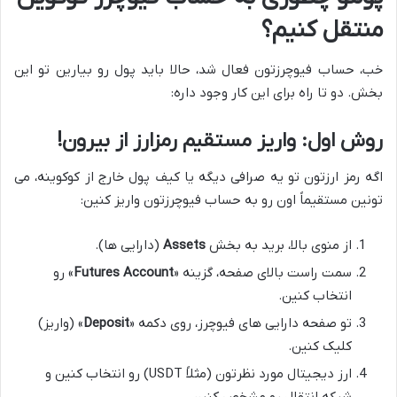
منتقل کنیم؟
خب، حساب فیوچرزتون فعال شد، حالا باید پول رو بیارین تو این
بخش. دو تا راه برای این کار وجود داره:
روش اول: واریز مستقیم رمزارز از بیرون!
اگه رمز ارزتون تو یه صرافی دیگه یا کیف پول خارج از کوکوینه، می
تونین مستقیماً اون رو به حساب فیوچرزتون واریز کنین:
از منوی بالا، برید به بخش
Assets
(دارایی ها).
سمت راست بالای صفحه، گزینه «
Futures Account
» رو
انتخاب کنین.
تو صفحه دارایی های فیوچرز، روی دکمه «
Deposit
» (واریز)
کلیک کنین.
ارز دیجیتال مورد نظرتون (مثلاً USDT) رو انتخاب کنین و
شبکه انتقال رو مشخص کنین.