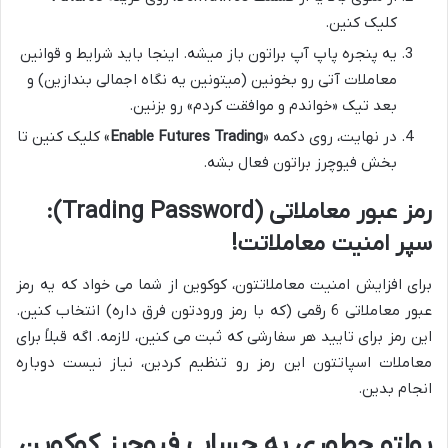
کلیک کنین.
یه پنجره پاپ آپ براتون باز میشه. اینجا باید شرایط و قوانین
معاملات آتی رو بخونین (میتونین یه نگاه اجمالی بندازین) و
بعد تیک «خواندم و موافقت کردم» رو بزنین.
در نهایت، روی دکمه «
Enable Futures Trading
» کلیک کنین تا
بخش فیوچرز براتون فعال بشه.
رمز عبور معاملاتی (Trading Password):
سپر امنیت معاملاتت!
برای افزایش امنیت معاملاتتون، کوکوین از شما می خواد که یه رمز
عبور معاملاتی 6 رقمی (که با رمز ورودتون فرق داره) انتخاب کنین.
این رمز برای تایید هر سفارشی که ثبت می کنین، لازمه. اگه قبلاً برای
معاملات اسپاتتون این رمز رو تنظیم کردین، نیاز نیست دوباره
انجام بدین.
پولتو چطوری به حساب فیوچرز کوکوین