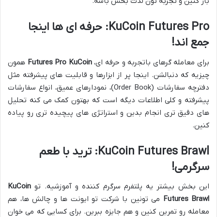
باز کنین و تجربه تون لذت بخش باشه.
KuCoin Futures Pro: حرفه ای ها اینجا
جمع اند!
برای معامله گرهای باتجربه و حرفه ای،
Futures Pro KuCoin
همون
چیزیه که دنبالشن. اینجا پر از ابزارها و قابلیت های پیشرفته مثل
دفترچه سفارشات (Order Book)، نمودارهای عمیق، انواع سفارشات
پیشرفته و کلی اطلاعات دیگه است که بهتون کمک می کنه تحلیل
های دقیق تری انجام بدین و استراتژی های پیچیده تری رو پیاده
کنین.
KuCoin Futures Brawl: ترید با طعم
سرگرمی!
این بخش بیشتر یه پلتفرم سرگرم کننده و آموزشیه. تو
KuCoin
Futures Brawl
می تونین با شرکت تو ایونت ها و چالش ها، هم
معامله رو تمرین کنین و هم جایزه ببرین. برای کسایی که می خوان