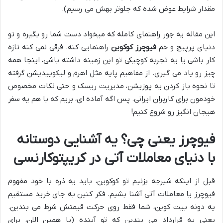
مقدار شرایط عوض شده که جلوتر بهش می رسیم).
این مقاله یه جور راهنمای کامله که میخواد دست شما رو بگیره و تو
دنیای پرپیچ و خم
فیوچرز کوکوین
راهنمایی کنه. فرقی نمی کنه تازه
کار باشی یا یه تجربه کوچیکی تو این زمینه داشته باشی، اینجا همه
چیز رو یاد می گیری. از مفاهیم پایه مثل اهرم و لیکوییدیشن گرفته
تا نحوه باز کردن یه پوزیشن، مدیریت ریسک و حتی نکات مخصوص
خودمون برای کاربران ایرانی. پس اگه آماده ای، بریم که با هم یه سفر
هیجان انگیز رو شروع کنیم!
فیوچرز یعنی چی؟ یه آشنایی دوستانه
با دنیای معاملات آتی در کریپتوکارنسی
قبل از اینکه شیرجه بزنیم تو کوکوین، باید یه ذره با خود مفهوم
فیوچرز یا معاملات آتی آشنا بشیم. فکر کنین به جای خرید مستقیم
یه دونه بیت کوین، شما فقط روی حرکت قیمتش شرط می بندین.
یعنی یه قرارداد می بندین که تو آینده (یا همین الان، برای