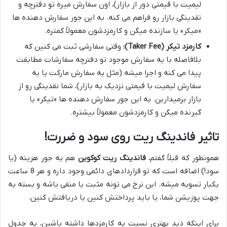
لیمیت با قیمتی دور از بازار)، اون سفارش میره تو دفترچه و
نقدینگی بازار رو فراهم می کنه. به این جور سفارش دهنده ها
«میکر» یا سازنده میگن و کارمزدشون معمولاً کمتره.
کارمزد تیکر (Taker Fee):
وقتی سفارشی ثبت می کنین که
بلافاصله با یه سفارش موجود تو دفترچه سفارشات مطابقت
پیدا می کنه و اجرا میشه (مثل یه سفارش مارکت یا یه
سفارش لیمیت با قیمتی نزدیک به بازار)، شما نقدینگی رو از
بازار برمیدارین. به این جور سفارش دهنده ها «تیکر» یا
گیرنده میگن و کارمزدشون معمولاً بیشتره.
تاثیر فاندینگ ریت روی سود و ضررت!
همونطور که قبلاً گفتم،
فاندینگ ریت کوکوین
هم یه جور هزینه (یا
سود!) اضافه است که تو قراردادهای دائمی وجود داره و هر 8 ساعت
یکبار تسویه میشه. این نرخ می تونه مثبت یا منفی باشه و بسته به
جهت پوزیشن شما، یا باید پرداختش کنین یا دریافتش کنین.
برای اینکه دید بهتری نسبت به کارمزدها داشته باشین، یه جدول