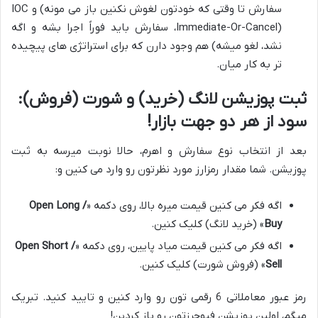
سفارش تا وقتی که خودتون لغوش نکنین باز می مونه) و IOC
(Immediate-Or-Cancel، سفارش باید فوراً اجرا بشه و اگه
نشد، لغو میشه) هم وجود دارن که برای استراتژی های پیچیده
تر به کار میان.
ثبت پوزیشن لانگ (خرید) و شورت (فروش):
سود از هر دو جهت بازار!
بعد از انتخاب نوع سفارش و اهرم، حالا نوبت میرسه به ثبت
پوزیشن. شما مقدار رمزارز مورد نظرتون رو وارد می کنین و:
اگه فکر می کنین قیمت میره بالا، روی دکمه «
Open Long /
Buy
» (خرید لانگ) کلیک کنین.
اگه فکر می کنین قیمت میاد پایین، روی دکمه «
Open Short /
Sell
» (فروش شورت) کلیک کنین.
رمز عبور معاملاتی 6 رقمی تون رو وارد کنین و تایید کنید. تبریک
میگم، اولین پوزیشن فیوچرزتون رو باز کردین!