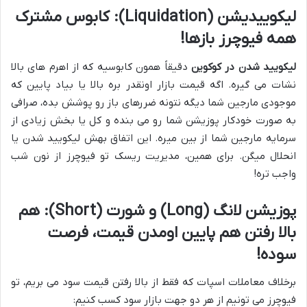
لیکوییدیشن (Liquidation): کابوس مشترک
همه فیوچرز بازها!
لیکویید شدن در کوکوین
دقیقاً همون کابوسیه که از اهرم های بالا
نشات می گیره. اگه قیمت بازار اونقدر بره بالا یا بیاد پایین که
موجودی مارجین شما دیگه نتونه ضررهای باز رو پوشش بده، صرافی
به صورت خودکار پوزیشن شما رو می بنده و کل یا بخش زیادی از
سرمایه مارجین شما از بین میره. این اتفاق بهش لیکویید شدن یا
انحلال میگن. برای همین، مدیریت ریسک تو فیوچرز از نون شب
واجب تره!
پوزیشن لانگ (Long) و شورت (Short): هم
بالا رفتن هم پایین اومدن قیمت، فرصت
سوده!
برخلاف معاملات اسپات که فقط از بالا رفتن قیمت سود می بریم، تو
فیوچرز می تونیم از هر دو جهت بازار سود کسب کنیم: