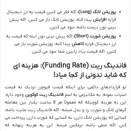
پوزیشن لانگ (Long):
اگه فکر می کنین قیمت یه ارز دیجیتال
قراره
افزایش
پیدا کنه، پوزیشن لانگ باز می کنین. اگه پیش
بینی تون درست باشه، سود می کنین.
پوزیشن شورت (Short):
اگه پیش بینی تون اینه که قیمت یه
ارز دیجیتال قراره
کاهش
پیدا کنه، پوزیشن شورت باز می
کنین. اگه قیمت بیاد پایین، شما سود می کنین.
فاندینگ ریت (Funding Rate): هزینه ای
که شاید ندونی از کجا میاد!
تو قراردادهای دائمی، برای اینکه قیمت فیوچرز نزدیک به قیمت
اسپات بمونه، یه مکانیزمی به اسم
فاندینگ ریت کوکوین
وجود داره.
این یه هزینه کوچیکه که معمولاً هر 8 ساعت یکبار بین معامله
گرهای لانگ و شورت رد و بدل میشه. اگه فاندینگ ریت مثبت باشه،
کسایی که پوزیشن لانگ دارن، به کسایی که شورت دارن، پرداخت می
کنن. اگه منفی باشه، برعکس میشه. این یه هزینه پنهانه که