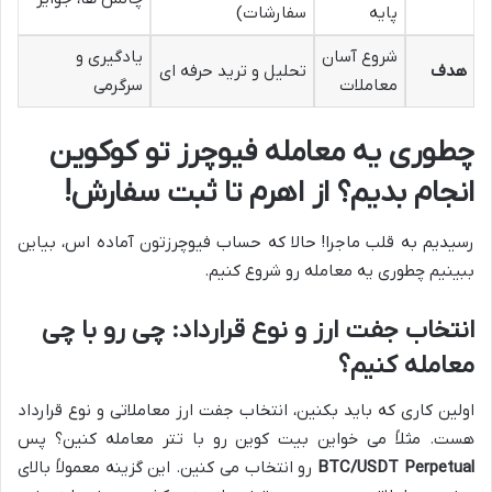
پایه
سفارشات)
شروع آسان
یادگیری و
هدف
تحلیل و ترید حرفه ای
معاملات
سرگرمی
چطوری یه معامله فیوچرز تو کوکوین
انجام بدیم؟ از اهرم تا ثبت سفارش!
رسیدیم به قلب ماجرا! حالا که حساب فیوچرزتون آماده اس، بیاین
ببینیم چطوری یه معامله رو شروع کنیم.
انتخاب جفت ارز و نوع قرارداد: چی رو با چی
معامله کنیم؟
اولین کاری که باید بکنین، انتخاب جفت ارز معاملاتی و نوع قرارداد
هست. مثلاً می خواین بیت کوین رو با تتر معامله کنین؟ پس
BTC/USDT Perpetual
رو انتخاب می کنین. این گزینه معمولاً بالای