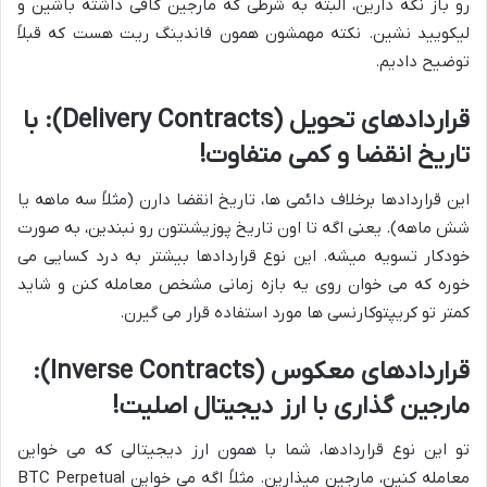
رو باز نگه دارین، البته به شرطی که مارجین کافی داشته باشین و
لیکویید نشین. نکته مهمشون همون فاندینگ ریت هست که قبلاً
توضیح دادیم.
قراردادهای تحویل (Delivery Contracts): با
تاریخ انقضا و کمی متفاوت!
این قراردادها برخلاف دائمی ها، تاریخ انقضا دارن (مثلاً سه ماهه یا
شش ماهه). یعنی اگه تا اون تاریخ پوزیشنتون رو نبندین، به صورت
خودکار تسویه میشه. این نوع قراردادها بیشتر به درد کسایی می
خوره که می خوان روی یه بازه زمانی مشخص معامله کنن و شاید
کمتر تو کریپتوکارنسی ها مورد استفاده قرار می گیرن.
قراردادهای معکوس (Inverse Contracts):
مارجین گذاری با ارز دیجیتال اصلیت!
تو این نوع قراردادها، شما با همون ارز دیجیتالی که می خواین
معامله کنین، مارجین میذارین. مثلاً اگه می خواین BTC Perpetual