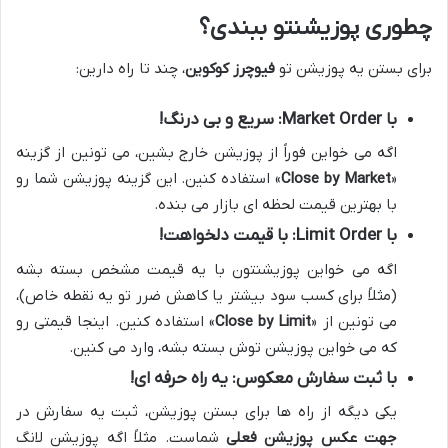
چطوری پوزیشنتو ببندی؟
برای بستن یه پوزیشن تو
فیوچرز کوکوین
، چند تا راه دارین:
با Market Order: سریع و بی درنگ!
اگه می خواین فوراً از پوزیشن خارج بشین، می تونین از گزینه
«
Close by Market
» استفاده کنین. این گزینه پوزیشن شما رو
با بهترین قیمت لحظه ای بازار می بنده.
با Limit Order: با قیمت دلخواهت!
اگه می خواین پوزیشنتون با یه قیمت مشخص بسته بشه
(مثلاً برای کسب سود بیشتر یا کاهش ضرر تو یه نقطه خاص)،
می تونین از «
Close by Limit
» استفاده کنین. اینجا قیمتی رو
که می خواین پوزیشن توش بسته بشه، وارد می کنین.
با ثبت سفارش معکوس: یه راه حرفه ای!
یکی دیگه از راه ها برای بستن پوزیشن، ثبت یه سفارش در
جهت عکس پوزیشن فعلی
شماست. مثلاً اگه پوزیشن لانگ