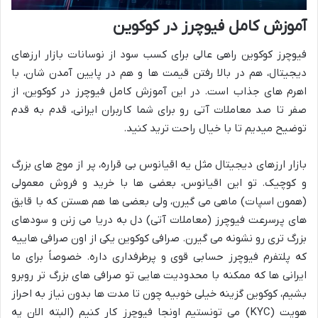
آموزش کامل فیوچرز در کوکوین
فیوچرز کوکوین راهی عالی برای کسب سود از نوسانات بازار ارزهای
دیجیتال، هم در بالا رفتن قیمت ها و هم در پایین آمدن شان، با
اهرم های جذاب است. در این آموزش کامل فیوچرز در کوکوین، از
صفر تا صد معاملات آتی رو برای شما کاربران ایرانی، قدم به قدم
توضیح میدیم تا با خیال راحت ترید کنید.
بازار ارزهای دیجیتال مثل یه اقیانوس بی قراره، پر از موج های بزرگ
و کوچیک. تو این اقیانوس، بعضی ها با خرید و فروش معمولی
(همون اسپات) ماهی می گیرن، ولی بعضی ها هم هستن که با قایق
های پرسرعت فیوچرز (معاملات آتی) دل به دریا می زنن و سودهای
بزرگ تری رو نشونه می گیرن. صرافی کوکوین یکی از اون صرافی هاییه
که پلتفرم فیوچرز حسابی قوی و پرطرفداری داره. خصوصاً برای ما
ایرانی ها که ممکنه با محدودیت هایی تو صرافی های بزرگ تر روبرو
بشیم، کوکوین گزینه خیلی خوبیه چون تا مدت ها بدون نیاز به احراز
هویت (KYC) می تونستیم اونجا فیوچرز کار کنیم (البته الان یه