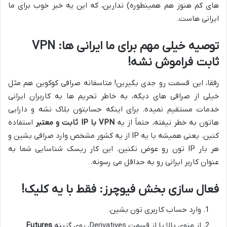
های کم هنوز هم همینطوره) ندارین، که این یه خبر خوب برای ما
ایرانی هاست.
توصیه خیلی مهم برای ما ایرانی ها: VPN
ثابت فراموش نشه!
رفقا، این قسمت رو جدی بگیرین! متاسفانه صرافی کوکوین هم مثل
خیلی از صرافی های دیگه، به خاطر تحریم ها به کاربران ایرانی
خدمات مستقیم نمیده. برای اینکه حسابتون بلاک نشه و دارایی
هاتون به خطر نیفته، حتماً از یه
VPN با IP ثابت و معتبر
استفاده
کنین. یعنی همیشه با یه IP از یه کشور مشخص وارد صرافی بشین و
هر بار IP تون رو عوض نکنین. این کار ریسک شناسایی شما به
عنوان کاربر ایرانی رو به حداقل می رسونه.
فعال سازی بخش فیوچرز: فقط با یه کلیک!
وارد حساب کاربری تون بشین.
از منوی بالا یا از قسمت Derivatives، روی گزینه
Futures