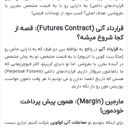
قراردادهای دائمی) یه دارایی رو با یه قیمت مشخص بخرین یا
بفروشین. هدف اصلی؟ کسب سود از نوسانات قیمتی!
قرارداد آتی (Futures Contract): قصه از
کجا شروع میشه؟
یه
قرارداد آتی
در واقع یه توافقه بین دو طرف که یه دارایی خاص رو
(مثلاً بیت کوین یا اتریوم) با یه قیمت مشخص، تو یه زمان مشخص
در آینده بخرن یا بفروشن. اما تو دنیای کریپتو، اکثر فیوچرزهایی که
ما باهاشون سروکار داریم، قراردادهای دائمی (Perpetual Futures)
هستن که تاریخ انقضا ندارن و می تونیم تا هر وقت دلمون خواست،
پوزیشن مون رو باز نگه داریم.
مارجین (Margin): همون پیش پرداخت
خودمون!
برای اینکه بتونیم تو
معاملات آتی کوکوین
شرکت کنیم، نیازی نیست