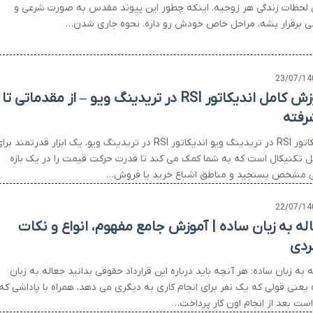
 لحظات زندگی هر زوجیه. اینکه چطور این پیوند مقدس به صورت شرعی و
نی برقرار بشه، مراحل خاص خودش رو داره. نحوه جاری شدن…
23/07/14
آموزش کامل اندیکاتور RSI در تریدینگ ویو – از مقدماتی تا
رفته
اندیکاتور RSI در تریدینگ ویو اندیکاتور RSI در تریدینگ ویو، یک ابزار قدرتمند بر
ل تکنیکال است که به شما کمک می کند تا قدرت حرکت قیمت را در یک بازه
ی مشخص بسنجید و مناطق اشباع خرید یا فروش…
22/07/14
له به زبان ساده | آموزش جامع مفهوم، انواع و نکات
بردی
 به زبان ساده: هر آنچه باید درباره این قرارداد حقوقی بدانید جعاله به زبان
 یعنی قولی که یک نفر برای انجام کاری به دیگری می دهد، همراه با پاداشی که
است بعد از انجام اون کار پرداخت…