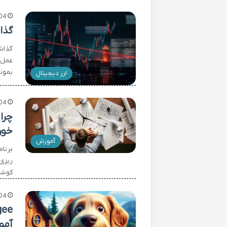
04
گذا
گذاش
عمل 
بمون
ارز دیجیتال
04
چرا
خور
آموزش
برنام
ریزی 
کوشی
04
آمو