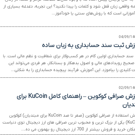
ه واقعی زبان قفل شود و کلمات را پیدا نکنید؟ این تجربه، دغدغه بسیاری از
‌آموزانی است که با روش‌های سنتی یا خودآموز…
04/09/14
زش ثبت سند حسابداری به زبان ساده
سند حسابداری اولین گام در هر کسب‌وکار برای شفافیت و نظم مالی است. با
صحیح رویدادهای مالی و اصول بدهکار و بستانکار، هر فردی می‌تواند این
ت کلیدی را بیاموزد. این آموزش، فرآیند پیچیده حسابداری را به شکلی…
02/09/14
آموزش صرافی کوکوین – راهنمای کامل KuCoin برای
دیان
آموزش استفاده از صرافی کوکوین (صفر تا صد KuCoin برای مبتدیان) کوکوین
(KuCoin) یکی از بزرگ ترین و محبوب ترین صرافی های ارز دیجیتال توی دنیاست
 خرید و فروش بیشتر از 700 ارز دیجیتال رو بهمون می ده.…