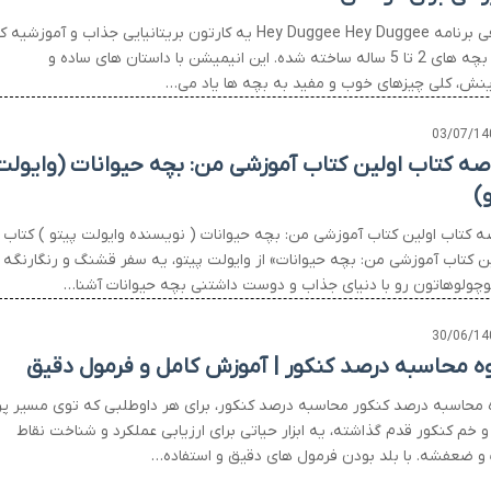
معرفی برنامه Hey Duggee Hey Duggee یه کارتون بریتانیایی جذاب و آموزشیه 
برای بچه های 2 تا 5 ساله ساخته شده. این انیمیشن با داستان های ساده و
نش، کلی چیزهای خوب و مفید به بچه ها یاد می…
03/07/14
صه کتاب اولین کتاب آموزشی من: بچه حیوانات (وایولت
)
ه کتاب اولین کتاب آموزشی من: بچه حیوانات ( نویسنده وایولت پیتو ) کتاب
ین کتاب آموزشی من: بچه حیوانات» از وایولت پیتو، یه سفر قشنگ و رنگارنگه
وچولوهاتون رو با دنیای جذاب و دوست داشتنی بچه حیوانات آشنا…
30/06/14
ه محاسبه درصد کنکور | آموزش کامل و فرمول دقیق
 محاسبه درصد کنکور محاسبه درصد کنکور، برای هر داوطلبی که توی مسیر پر
و خم کنکور قدم گذاشته، یه ابزار حیاتی برای ارزیابی عملکرد و شناخت نقاط
و ضعفشه. با بلد بودن فرمول های دقیق و استفاده…