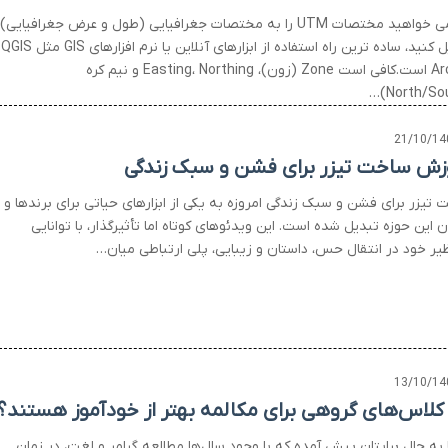
اگر می خواهید مختصات UTM را به مختصات جغرافیایی (طول و عرض جغرافیایی)
تبدیل 
ArcGIS است.کافی است Zone (زون)، Easting، Northing و نیم کره
21/10/14
زش ساخت تیزر برای فشن و سبک زندگی
تیزر برای فشن و سبک زندگی امروزه به یکی از ابزارهای حیاتی برای برندها و
ن این حوزه تبدیل شده است. این ویدئوهای کوتاه اما تأثیرگذار، با توانایی
ظیر خود در انتقال حس، داستان و زیبایی، پلی ارتباطی میان…
13/10/14
 کلاس‌های گروهی برای مکالمه بهتر از خودآموز هستند؟
ا به حال برایتان پیش آمده که با وجود سال‌ها مطالعه گرامر و لغت، در زمان