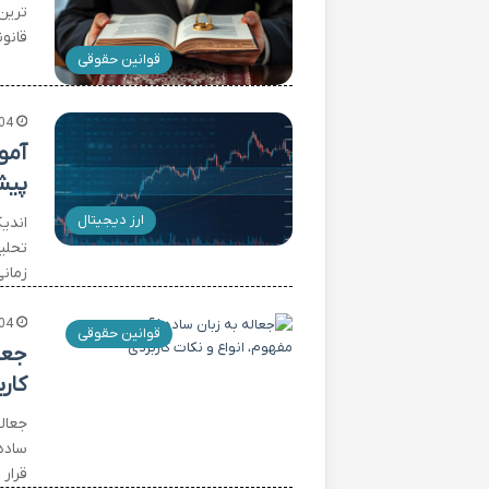
ترین
قانو
قوانین حقوقی
04
پیش
ارز دیجیتال
تحلی
زمان
04
قوانین حقوقی
جعا
کار
جعاله
ساده
قرار 