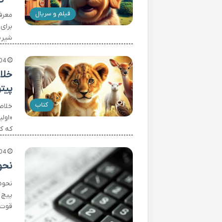
فیلم و سریال
شیری
04
خلا
پیتو
کتاب
خلاص
«اول
که ک
04
نحو
نحوه
پیچ 
قوت 