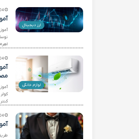
04
آمو
ارز دیجیتال
آموز
نوسان
اهرم
04
آمو
مصر
لوازم خانگی
آموزش
کولر
کنتر
04
آمو
طریق