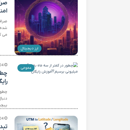
امن
شده 
می ک
ارز دیجیتال
04
عمومی
چطو
رایگ
چطور
دنبا
پیچی
04
تبدیل UTM به مختصات ج