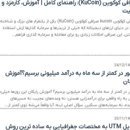
صرافی کوکوین (KuCoin): راهنمای کامل | آموزش، کارمزد و
یت
صرافی کوکوین kucoin صرافی کوکوین (KuCoin) یکی از پلتفرم های بزرگ و شناخته
در دنیای ارزهای دیجیتاله که خیلی از تریدرها و سرمایه گذارها ازش استفاده
نن. این صرافی امکانات زیادی رو برای معامله و سرمایه گذاری فراهم…
24/12/14
ر در کمتر از سه ماه به درآمد میلیونی برسیم؟آموزش
ان
 در کمتر از سه ماه به درآمد میلیونی برسیم؟ آموزش رایگان این روزها خیلی‌ه
ل یه راه واقعی برای درآمدزایی هستن؛ نه وعده‌های عجیب، نه مسیرهای
ده، نه سرمایه‌های سنگین. سؤال اصلی اینه: آیا واقعاً می‌شه توی کمتر از…
20/11/14
غرافیایی به ساده ترین روش