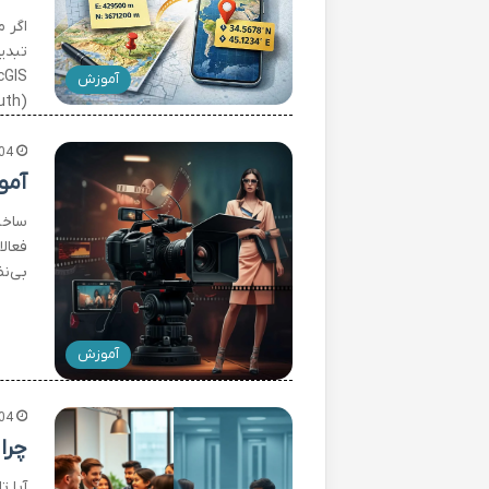
آموزش
(North/South)…
04
آمو
ساخت 
فعالا
بی‌ن
آموزش
04
چرا
آیا ت