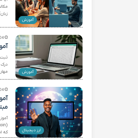
مکالم
زبان
آموزش
04
آمو
ثبت 
درک 
مهار
آموزش
04
مبت
ارز دیجیتال
که امکان