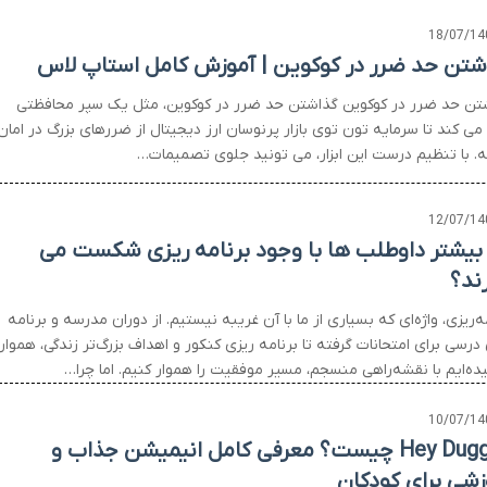
18/07/14
شتن حد ضرر در کوکوین | آموزش کامل استاپ لاس
تن حد ضرر در کوکوین گذاشتن حد ضرر در کوکوین، مثل یک سپر محافظتی
می کند تا سرمایه تون توی بازار پرنوسان ارز دیجیتال از ضررهای بزرگ در امان
ه. با تنظیم درست این ابزار، می تونید جلوی تصمیمات…
12/07/14
 بیشتر داوطلب ها با وجود برنامه ریزی شکست می
ند؟
ه‌ریزی، واژه‌ای که بسیاری از ما با آن غریبه نیستیم. از دوران مدرسه و برنامه
درسی برای امتحانات گرفته تا برنامه ریزی کنکور و اهداف بزرگ‌تر زندگی، هموار
ده‌ایم با نقشه‌راهی منسجم، مسیر موفقیت را هموار کنیم. اما چرا…
10/07/14
Hey Duggee چیست؟ معرفی کامل انیمیشن جذاب و
زشی برای کودکان