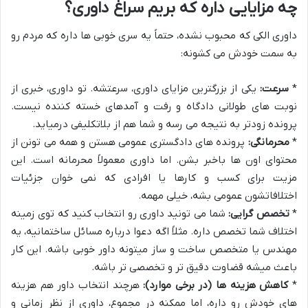
چه مزایایی داره که بریم سراغ داوری؟
داوری الکی که محبوب نشده، حتماً یه سری خوبی ها داره که مردم رو
به سمت خودش می کشونه:
*
سرعت:
یکی از بزرگترین مزایای داوری، سرعتشه. تو داوری، خبری از
نوبت های طولانی دادگاه و رفت و آمدهای خسته کننده نیست.
پرونده زودتر به نتیجه می رسه و شما هم از بلاتکلیفی درمیاید.
*
محرمانگی:
پرونده های دادگستری عمومی هستن و همه می تونن از
محتوای اون ها باخبر بشن. اما داوری معمولاً محرمانه است. این
مزیت برای کسب و کارها یا افرادی که نمی خوان جزئیات
اختلافاتشون عمومی بشه، خیلی مهمه.
*
تخصص گرایی:
شما می تونید داوری رو انتخاب کنید که توی زمینه
اختلاف شما تخصص داره. مثلاً اگه دعوا درباره مسائل ساختمانیه، یه
مهندس یا متخصص ساخت و ساز میتونه داور خوبی باشه. این کار
باعث میشه قضاوت دقیق تر و تخصصی تر باشه.
*
کاهش هزینه ها (در برخی موارد):
هرچند انتخاب داور هم هزینه
های خودش رو داره، اما ممکنه در مجموع، داوری از نظر زمانی و