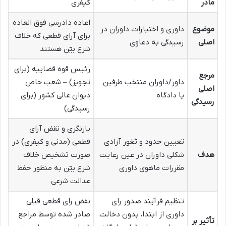
مادر
کیفری
اعاده دادرسی فوق العاده
موضوع
داوری و اختیارات داوران در
برای آرای قطعی که خلاف
اصلی
رسیدگی به دعاوی
شرع بیّن هستند
رئیس قوه قضاییه (برای
مرجع
داور/داوران منتخب طرفین
تجویز) – شعب خاص
اصلی
یا دادگاه
دیوان عالی کشور (برای
رسیدگی
رسیدگی)
بازنگری و نقض آرای
تعیین حدود و ثغور آزادی
قطعی (مدنی و کیفری) در
هدف
شکلی داوران در عین رعایت
صورت تشخیص خلاف
مقررات ماهوی داوری
شرع بیّن به منظور حفظ
عدالت شرعی
تنظیم فرآیند صدور رای
نقض رای قطعی قبلی
داوری از ابتدا، بدون دخالت
صادر شده توسط مراجع
تأثیر بر