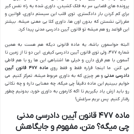
پرونده های قضایی سر به فلک کشیدن، داوری شده یه راه نفس گیر
برای کم کردن بار دادگستری. توی قلب این سیستم داوری، قوانین و
مقرراتی نشستن که بدون اون ها، داوری کلا بی معنی میشه. بیشتر
این قواعد رو هم میشه تو قانون آیین دادرسی مدنی پیدا کرد.
البته حواسمون باشه، یه ماده قانونی دیگه هم هست به همین
شماره ۴۷۷، ولی توی قانون آیین دادرسی کیفری. این دو تا از زمین تا
آسمون با هم فرق دارن و خیلی ها اشتباهی این ها رو با هم قاطی
می کنن. ما اینجا قراره فقط و فقط روی
ماده ۴۷۷ قانون آیین
دادرسی مدنی
و هر چیزی که به داوری مربوط میشه، تمرکز کنیم. می
خوایم ببینیم این ماده دقیقاً چی میگه، چه معنایی داره و چه نکاتی
رو باید ازش یاد بگیریم تا اگه کارمون به داوری خورد، بدونیم چطور
رفتار کنیم. پس بریم سراغش!
ماده ۴۷۷ قانون آیین دادرسی مدنی
چی میگه؟ متن، مفهوم و جایگاهش