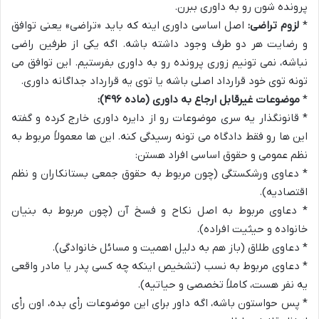
پرونده شون رو به داوری ببرن.
*
لزوم تراضی:
اصل اساسی داوری اینه که باید «تراضی» یعنی توافق
و رضایت هر دو طرف وجود داشته باشه. اگه یکی از طرفین راضی
نباشه، نمی تونیم زوری پرونده رو به داوری بفرستیم. این توافق می
تونه توی خود قرارداد اصلی باشه یا توی یه قرارداد جداگانه داوری.
*
موضوعات غیرقابل ارجاع به داوری (ماده ۴۹۶):
* قانونگذار یه سری موضوعات رو از دایره داوری خارج کرده و گفته
این ها رو فقط دادگاه می تونه رسیدگی کنه. این ها معمولاً مربوط به
نظم عمومی و حقوق اساسی افراد هستن:
* دعاوی ورشکستگی (چون مربوط به حقوق جمعی بستانکاران و نظم
اقتصادیه).
* دعاوی مربوط به اصل نکاح و فسخ آن (چون مربوط به بنیان
خانواده و حیثیت افراده).
* دعاوی طلاق (باز هم به دلیل اهمیت و مسائل خانوادگی).
* دعاوی مربوط به نسب (تشخیص اینکه چه کسی پدر یا مادر واقعی
یه نفر هست، کاملاً تخصصی و حیاتیه).
* پس حواستون باشه، اگه داور برای این موضوعات رأی بده، اون رأی