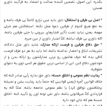
بگذره. این اصول، تضمین کننده عدالت و اعتماد به فرآیند داوری
هستن:
*
اصل بی طرفی و استقلال:
داور باید عین ترازو، کاملاً بی طرف باشه و
به نفع هیچ کدوم از طرفین دعوا عمل نکنه. استقلالش هم خیلی
مهمه، یعنی نباید تحت تأثیر فشارهای بیرونی یا حتی طرفین باشه.
اگه داوری بی طرف نباشه، کلاً اعتبار داوری از بین میره.
*
حق دفاع طرفین و فرصت ارائه مدارک:
شاید داور مثل دادگاه،
تشریفات ابلاغ و احضار نداشته باشه، اما باید به هر دو طرف فرصت
کافی بده که حرف هاشون رو بزنن، مدارکشون رو ارائه بدن و از
خودشون دفاع کنن. این از اساسی ترین حقوق هر کسی توی یه دعوای
حقوقیه.
*
رعایت نظم عمومی و اخلاق حسنه:
داور حق نداره رأیی صادر کنه که
خلاف قوانین آمره (یعنی قوانینی که حتماً باید رعایت بشن و نمیشه
برخلافشون توافق کرد) یا نظم عمومی جامعه باشه. مثلاً اگه یه
قراردادی کلاً غیرقانونی باشه، داور نمی تونه اون رو تأیید کنه. اخلاق
حسنه هم که جای خود داره.