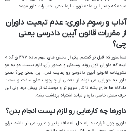
میده که چقدر این ماده توی سازماندهی اختیارات داور مهمه.
آداب و رسوم داوری: عدم تبعیت داوران
از مقررات قانون آیین دادرسی یعنی
چی؟
همانطور که قبل تر گفتیم، یکی از بخش های مهم ماده ۴۷۷ ق.آ.د.م
اینه که داوران توی روند رسیدگی و صدور رأی، لازم نیست مو به مو
تشریفات قانونی آیین دادرسی رو رعایت کنن. این یعنی چی؟ یعنی
داور یه جورایی می تونه از بعضی از چارچوب های سفت و سخت
دادگاه ها خارج بشه تا کار سریع تر و دوستانه تر پیش بره. ولی این
حرف معنی خاصی داره و نباید اشتباه برداشت بشه.
داورها چه کارهایی رو لازم نیست انجام بدن؟
داوری چون قراره یه راه حل انعطاف پذیر و غیررسمی تر باشه، برای
همین توی بعضی از مسائل دست داور بازتره: