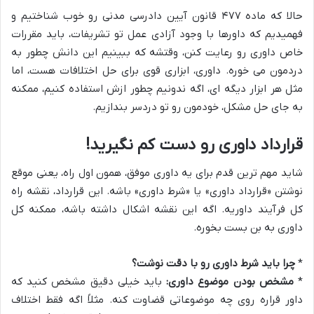
حالا که ماده ۴۷۷ قانون آیین دادرسی مدنی رو خوب شناختیم و
فهمیدیم که داورها با وجود آزادی عمل تو تشریفات، باید مقررات
خاص داوری رو رعایت کنن، وقتشه که ببینیم این دانش چطور به
دردمون می خوره. داوری، ابزاری قوی برای حل اختلافات هست، اما
مثل هر ابزار دیگه ای، اگه ندونیم چطور ازش استفاده کنیم، ممکنه
به جای حل مشکل، خودمون رو تو دردسر بندازیم.
قرارداد داوری رو دست کم نگیرید!
شاید مهم ترین قدم برای یه داوری موفق، همون اول راه، یعنی موقع
نوشتن «قرارداد داوری» یا «شرط داوری» باشه. این قرارداد، نقشه راه
کل فرآیند داوریه. اگه این نقشه اشکال داشته باشه، ممکنه کل
داوری به بن بست بخوره.
*
چرا باید شرط داوری رو با دقت نوشت؟
*
مشخص بودن موضوع داوری:
باید خیلی دقیق مشخص کنید که
داور قراره روی چه موضوعاتی قضاوت کنه. مثلاً اگه فقط اختلاف