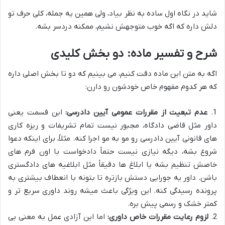
شاید در نگاه اول ساده به نظر بیاد، ولی همین یه جمله، کلی حرف تو
دلش داره که اگه خوب متوجهش نشیم، ممکنه دردسر بشه.
شرح و تفسیر ماده: دو بخش کلیدی
اگه به متن این ماده دقت کنیم، می بینیم که دو تا بخش اصلی داره
که هر کدوم مفهوم خاص خودشون رو دارن:
1.
عدم تبعیت از مقررات عمومی آیین دادرسی:
این قسمت یعنی
داور مثل قاضی دادگاه، مجبور نیست تمام تشریفات و ریزه کاری
های قانونی آیین دادرسی رو مو به مو اجرا کنه. مثلاً، برای اینکه دعوا
شروع بشه، دیگه نیازی نیست حتماً دادخواست با اون فرم های
خاصش تنظیم بشه یا ابلاغ ها دقیقاً مثل ابلاغیه های دادگستری
باشن. داور یه جورایی دستش بازتره تا بتونه با انعطاف بیشتری به
پرونده رسیدگی کنه. این ویژگی باعث میشه روند داوری سریع تر و
کمتر خشک و رسمی پیش بره.
2.
لزوم رعایت مقررات خاص داوری:
اما این آزادی عمل به معنی بی