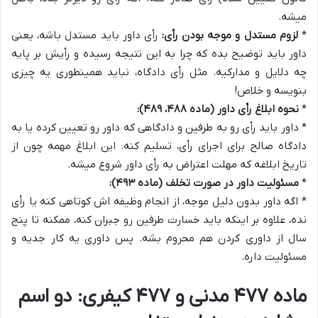
میشه.
*
لزوم مستدل و موجه بودن رأی:
رأی داور باید مستدل باشه، یعنی
داور باید توضیح بده که چرا به این نتیجه رسیده و رأیش بر پایه
چه دلایل و مدارکیه. مثل رأی دادگاه، نباید همینطوری یه چیزی
بنویسه و خلاص!
*
نحوه ابلاغ رأی داور (ماده ۴۸۸، ۴۸۹):
* داور باید رأی رو به طرفین و دادگاهی که داور رو تعیین کرده یا به
دادگاه صالح برای اجرای رأی، تسلیم کنه. این ابلاغ مهمه چون از
تاریخ ابلاغه که مهلت اعتراض به رأی داور شروع میشه.
*
مسئولیت داور در صورت تخلف (ماده ۴۹۳):
* اگه داور بدون دلیل موجه، از انجام وظیفه اش کوتاهی کنه یا رأی
نده، علاوه بر اینکه باید خسارت طرفین رو جبران کنه، ممکنه تا پنج
سال از داوری کردن هم محروم بشه. پس داوری یه کار جدیه و
مسئولیت داره.
ماده ۴۷۷ مدنی و ۴۷۷ کیفری: دو اسم