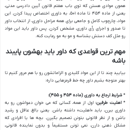
همون موادی هستن که توی باب هفتم قانون آیین دادرسی مدنی،
یعنی از ماده ۴۵۴ تا ماده ۵۰۱، به داوری اختصاص پیدا کردن. این
مواد، چارچوب کامل و جامعی برای همه مراحل داوری، از انتخاب داور
تا صدور و اجرای رأی داوری، مشخص کردن. پس داور باید این مواد
رو مثل کف دستش بشناسه و مو به مو رعایت کنه.
مهم ترین قواعدی که داور باید بهشون پایبند
باشه
بیایید چند تا از این مواد کلیدی و الزاماتشون رو با هم مرور کنیم تا
بهتر متوجه بشیم داور چه خط قرمزهایی داره:
*
شرایط ارجاع به داوری (ماده ۴۵۴ و ۴۵۵):
*
اهلیت طرفین:
اول از همه، کسانی که می خوان دعواشون رو به
داوری ببرن، باید «اهلیت» داشته باشن. یعنی بالغ، عاقل و رشید
باشن و از نظر قانونی بتونن تصمیم بگیرن. بچه ها یا افرادی که
مشکل ذهنی دارن، نمی تونن مستقیماً و بدون نماینده قانونی،