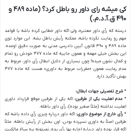
کی میشه رای داور رو باطل کرد؟ (ماده ۴۸۹ و
۴۹۰ ق.آ.د.م.)
درسته که رأی داور معتبره، ولی اگه داور خطایی کرده باشه یا قواعد
مهم رو رعایت نکرده باشه، ممکنه رأیش باطل بشه. این موارد توی
ماده ۴۸۹ و ۴۹۰ قانون آیین دادرسی مدنی به صورت دقیق اومده.
این بخش خیلی مهمه و همون جاییه که ماده ۴۷۷ خودش رو تمام
و کمال نشون میده! چون بسیاری از دلایل ابطال رأی داور، مربوط به
عدم رعایت همون «مقررات مربوط به داوری» هست که ماده ۴۷۷
بهش تأکید داره.
*
شرح تفصیلی جهات ابطال:
*
عدم اهلیت یکی از طرفین:
اگه یکی از طرفین موقع قرارداد داوری
اهلیت نداشته (مثلاً صغیر بوده)، رأی داور باطله.
*
رأی خارج از موضوع داوری:
اگه داور درباره چیزی رأی داده باشه که
طرفین اصلاً به داوری نسپرده بودن، اون بخش از رأیش باطله. مثلاً
اگه قرار بوده داور درباره اجاره بها رأی بده، نمیتونه بره سراغ مالکیت