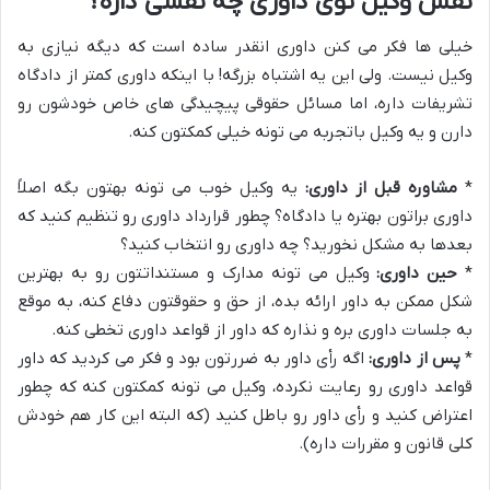
نقش وکیل توی داوری چه نقشی داره؟
خیلی ها فکر می کنن داوری انقدر ساده است که دیگه نیازی به
وکیل نیست. ولی این یه اشتباه بزرگه! با اینکه داوری کمتر از دادگاه
تشریفات داره، اما مسائل حقوقی پیچیدگی های خاص خودشون رو
دارن و یه وکیل باتجربه می تونه خیلی کمکتون کنه.
*
مشاوره قبل از داوری:
یه وکیل خوب می تونه بهتون بگه اصلاً
داوری براتون بهتره یا دادگاه؟ چطور قرارداد داوری رو تنظیم کنید که
بعدها به مشکل نخورید؟ چه داوری رو انتخاب کنید؟
*
حین داوری:
وکیل می تونه مدارک و مستنداتتون رو به بهترین
شکل ممکن به داور ارائه بده، از حق و حقوقتون دفاع کنه، به موقع
به جلسات داوری بره و نذاره که داور از قواعد داوری تخطی کنه.
*
پس از داوری:
اگه رأی داور به ضررتون بود و فکر می کردید که داور
قواعد داوری رو رعایت نکرده، وکیل می تونه کمکتون کنه که چطور
اعتراض کنید و رأی داور رو باطل کنید (که البته این کار هم خودش
کلی قانون و مقررات داره).