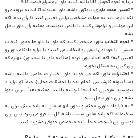
درباره نحوه تحویل کالا باشه، نباید داور بره سراغ قیمت کالا!
*
تعیین مدت داوری:
یادتون باشه، داور نمیتونه تا ابد یه پرونده رو
نگه داره. باید یه مهلت مشخصی براش تعیین کنید تا رأی بده. اگه
این مهلت رو فراموش کنید یا ناقص بنویسید، ممکنه رأی داور باطل
بشه.
*
نحوه انتخاب داور:
مشخص کنید که داور یا داورها چطور انتخاب
میشن. آیا خودتون اسمی رو انتخاب می کنید؟ یا قراره دادگاه داور رو
تعیین کنه؟ اگه تعدادشون فرده (مثلاً یه داور یا سه داور)، بهتره که
رأی گیری به مشکل نخوره.
*
اختیارات داور:
اگه می خواید داور اختیارات خاصی داشته باشه
(مثلاً بتونه کارشناسی انجام بده یا تحقیقات محلی)، حتماً تو قرارداد
بنویسید. هرچیزی که اینجا ننوشته باشید، ممکنه بعداً سرش دعوا
بشه و رأی داور باطل بشه.
* یه قرارداد داوری محکم و بدون ابهام، مثل یه پایه سنگی برای یه
ساختمانه. اگه پایه هاش سست باشه، کل بنا فرو می ریزه. پس برای
نوشتن این قسمت، حتماً با یه متخصص حقوقی مشورت کنید.