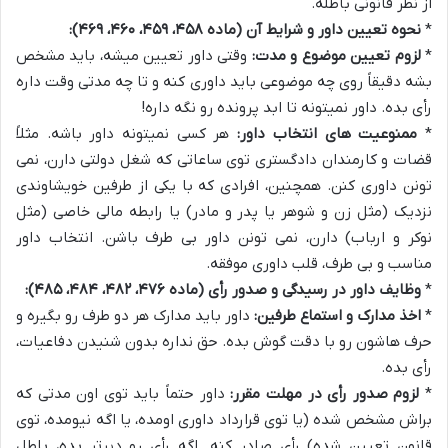
از نظر قانونی باطله.
*
نحوه تعیین داور و شرایط آن (ماده ۴۵۸، ۴۵۹، ۴۶۰، ۴۶۹):
*
لزوم تعیین موضوع و مدت:
وقتی داور تعیین میشه، باید مشخص
بشه دقیقاً روی چه موضوعی باید داوری کنه و تا چه مدتی وقت داره
رأی بده. داور نمیتونه تا ابد پرونده رو نگه داره!
*
ممنوعیت های انتخاب داور:
هر کسی نمیتونه داور باشه. مثلاً
قضات و کارمندان دادگستری توی ساعاتی که شغل دولتی دارن، نمی
تونن داوری کنن. همچنین، افرادی که با یکی از طرفین خویشاوندی
نزدیک (مثل زن و شوهر یا پدر و مادر) یا رابطه مالی خاصی (مثل
نوکر و ارباب) دارن، نمی تونن داور بی طرف باشن. انتخاب داور
مناسب و بی طرف، قلب داوری موفقه.
*
وظایف داور در رسیدگی و صدور رأی (ماده ۴۷۶، ۴۸۲، ۴۸۴، ۴۸۵):
*
اخذ مدارک و استماع طرفین:
داور باید مدارک هر دو طرف رو بگیره و
حرف هاشون رو با دقت گوش بده. حق نداره بدون شنیدن دفاعیات،
رأی بده.
*
لزوم صدور رأی در مهلت مقرر:
داور حتماً باید توی اون مدتی که
براش مشخص شده (یا توی قرارداد داوری اومده، یا اگه نیومده، توی
قانون تعیین شده) رأی صادر کنه. اگه رأی رو دیرتر بده، باطل