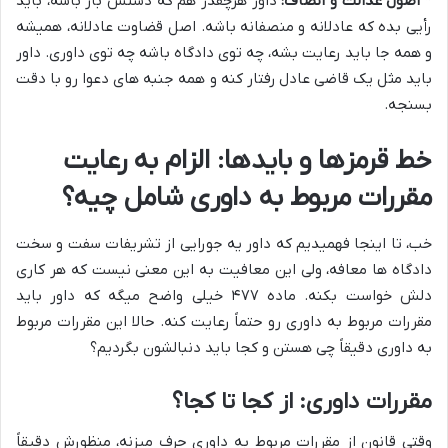
*
اصول عدالت و انصاف:
داور هرچقدر هم که دستش باز باشه، باید
رأیی بده که عادلانه و منصفانه باشه. اصل قضاوت عادلانه، همیشه
و همه جا باید رعایت بشه، چه توی دادگاه باشه چه توی داوری. داور
باید مثل یک قاضی عادل رفتار کنه و همه جنبه های دعوا رو با دقت
بسنجه.
خط قرمزها و بایدها: الزام به رعایت
مقررات مربوط به داوری شامل چیه؟
خب، تا اینجا فهمیدیم که داور یه جورایی از تشریفات سفت و سخت
دادگاه ها معافه، ولی این معافیت به این معنی نیست که هر کاری
دلش خواست بکنه. ماده ۴۷۷ خیلی واضح میگه که داور باید
مقررات مربوط به داوری رو حتماً رعایت کنه. حالا این مقررات مربوط
به داوری دقیقاً چی هستن و کجا باید دنبالشون بگردیم؟
مقررات داوری: از کجا تا کجا؟
وقتی قانون از مقررات مربوط به داوری حرف میزنه، منظورش دقیقاً