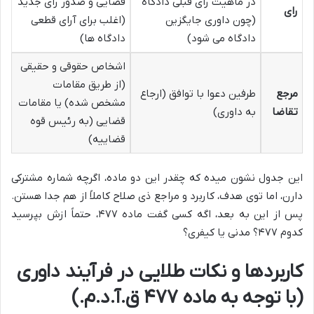
در ماهیت رای قبلی دادگاه
قضایی و صدور رای جدید
رای
(چون داوری جایگزین
(اغلب برای آرای قطعی
دادگاه می شود)
دادگاه ها)
اشخاص حقوقی و حقیقی
(از طریق مقامات
مرجع
طرفین دعوا با توافق (ارجاع
مشخص شده) یا مقامات
تقاضا
به داوری)
قضایی (به رئیس قوه
قضاییه)
این جدول نشون میده که چقدر این دو ماده، اگرچه شماره مشترکی
دارن، اما توی هدف، کاربرد و مراجع ذی صلاح کاملاً از هم جدا هستن.
پس از این به بعد، اگه کسی گفت ماده ۴۷۷، حتماً ازش بپرسید
کدوم ۴۷۷؟ مدنی یا کیفری؟
کاربردها و نکات طلایی در فرآیند داوری
(با توجه به ماده ۴۷۷ ق.آ.د.م.)