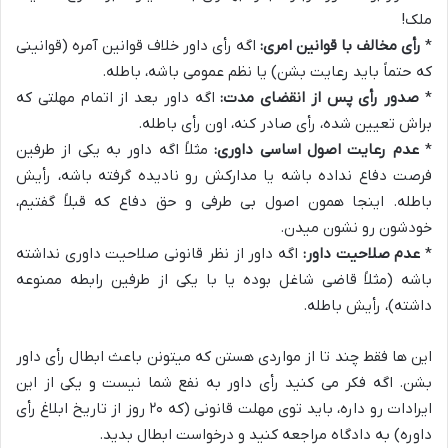
ملک!
*
رأی مخالف با قوانین امری:
اگه رأی داور خلاف قوانین آمره (قوانینی
که حتماً باید رعایت بشن) یا نظم عمومی باشه، باطله.
*
صدور رأی پس از انقضای مدت:
اگه داور بعد از اتمام مهلتی که
براش تعیین شده، رأی صادر کنه، اون رأی باطله.
*
عدم رعایت اصول اساسی داوری:
مثلاً اگه داور به یکی از طرفین
فرصت دفاع نداده باشه یا مدارکش رو نادیده گرفته باشه، رأیش
باطله. اینجا همون اصول بی طرفی و حق دفاع که قبلاً گفتیم،
خودشون رو نشون میدن.
*
عدم صلاحیت داور:
اگه داور از نظر قانونی صلاحیت داوری نداشته
باشه (مثلاً قاضی شاغل بوده یا با یکی از طرفین رابطه ممنوعه
داشته)، رأیش باطله.
این ها فقط چند تا از مواردی هستن که میتونن باعث ابطال رأی داور
بشن. اگه فکر می کنید رأی داور به نفع شما نیست و یکی از این
ایرادات رو داره، باید توی مهلت قانونی (که ۲۰ روز از تاریخ ابلاغ رأی
داوره) به دادگاه مراجعه کنید و درخواست ابطال بدید.