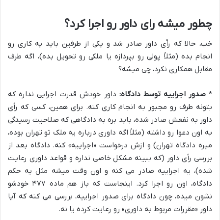
چطور میشه رای داور رو اجرا کرد؟
خب، حالا که رأی داور صادر شد و یکی از طرفین باید یه کاری رو
انجام بده (مثلاً پولی رو بپردازه یا ملکی رو تحویل بده)، اگه طرف
مقابل همکاری نکرد، چی میشه؟
*
صدور اجراییه توسط دادگاه:
داور خودش قدرت اجرایی نداره که
بتونه طرف رو مجبور به انجام کاری کنه. برای همین، کسی که رأی
داور به نفعش صادر شده، باید بره به دادگاهی که صلاحیت رسیدگی
به اون دعوا رو داشته (مثلاً اگه داوری درباره یه ملک تو تهران بوده،
میره دادگاه تهران) و ازش درخواست «اجراییه» کنه. دادگاه بعد از
بررسی رأی داور (که ببینه مشکل خاصی نداره و قواعد داوری رعایت
شده)، یه اجراییه صادر می کنه و اون وقت میشه مثل یه حکم
دادگاه، اون رو اجرا کرد. اینجاست که باز هم ماده ۴۷۷ خودشو
نشون میده، چون دادگاه برای صدور اجراییه، بررسی می کنه که آیا
داور «مقررات مربوط به داوری» رو رعایت کرده یا نه.