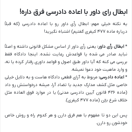
ابطال رای داور با اعاده دادرسی فرق داره!
یه نکته خیلی مهم: ابطال رأی داور رو با اعاده دادرسی (که قبلاً
درباره ماده ۴۷۷ کیفری گفتیم) اشتباه نگیرید!
*
ابطال رأی داور:
یعنی رأی داور از اساس مشکل قانونی داشته و اصلاً
نباید صادر می شده یا قواعدش رعایت نشده. اینجا دادگاه فقط
بررسی می کنه که آیا داور طبق اصول و قواعد داوری رفتار کرده یا نه،
و وارد ماهیت خود دعوا نمیشه.
*
اعاده دادرسی:
مربوط به آرای قطعی دادگاه هاست و به دلایل خیلی
خاصی مثل کشف مدارک جدید یا تضاد آرا، میشه درخواستش رو داد
(ماده ۴۲۶ قانون آیین دادرسی مدنی) یا در موارد فوق العاده مثل
خلاف شرع بیّن (ماده ۴۷۷ کیفری).
پس این دو تا مفهوم با هم فرق دارن و هر کدوم راه و روش خاص
خودشون رو دارن.