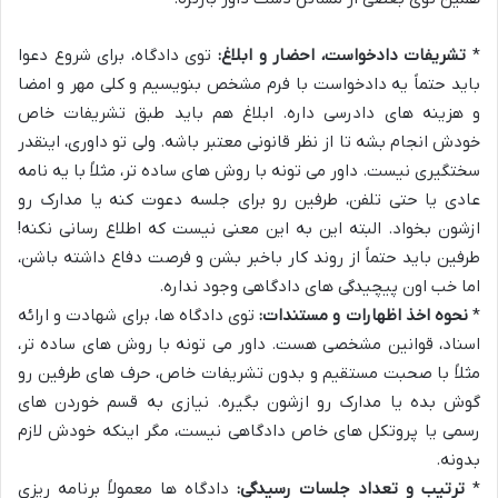
*
تشریفات دادخواست، احضار و ابلاغ:
توی دادگاه، برای شروع دعوا
باید حتماً یه دادخواست با فرم مشخص بنویسیم و کلی مهر و امضا
و هزینه های دادرسی داره. ابلاغ هم باید طبق تشریفات خاص
خودش انجام بشه تا از نظر قانونی معتبر باشه. ولی تو داوری، اینقدر
سختگیری نیست. داور می تونه با روش های ساده تر، مثلاً با یه نامه
عادی یا حتی تلفن، طرفین رو برای جلسه دعوت کنه یا مدارک رو
ازشون بخواد. البته این به این معنی نیست که اطلاع رسانی نکنه!
طرفین باید حتماً از روند کار باخبر بشن و فرصت دفاع داشته باشن،
اما خب اون پیچیدگی های دادگاهی وجود نداره.
*
نحوه اخذ اظهارات و مستندات:
توی دادگاه ها، برای شهادت و ارائه
اسناد، قوانین مشخصی هست. داور می تونه با روش های ساده تر،
مثلاً با صحبت مستقیم و بدون تشریفات خاص، حرف های طرفین رو
گوش بده یا مدارک رو ازشون بگیره. نیازی به قسم خوردن های
رسمی یا پروتکل های خاص دادگاهی نیست، مگر اینکه خودش لازم
بدونه.
*
ترتیب و تعداد جلسات رسیدگی:
دادگاه ها معمولاً برنامه ریزی