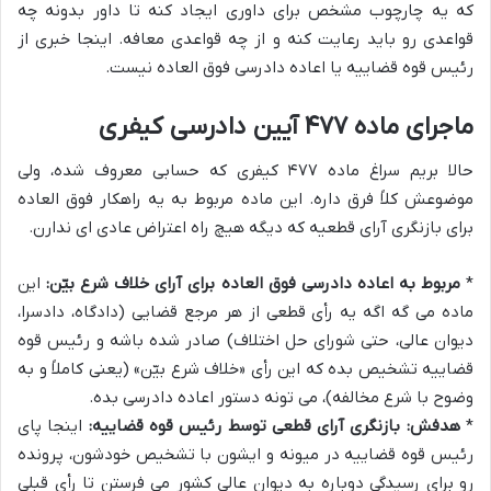
که یه چارچوب مشخص برای داوری ایجاد کنه تا داور بدونه چه
قواعدی رو باید رعایت کنه و از چه قواعدی معافه. اینجا خبری از
رئیس قوه قضاییه یا اعاده دادرسی فوق العاده نیست.
ماجرای ماده ۴۷۷ آیین دادرسی کیفری
حالا بریم سراغ ماده ۴۷۷ کیفری که حسابی معروف شده، ولی
موضوعش کلاً فرق داره. این ماده مربوط به یه راهکار فوق العاده
برای بازنگری آرای قطعیه که دیگه هیچ راه اعتراض عادی ای ندارن.
*
مربوط به اعاده دادرسی فوق العاده برای آرای خلاف شرع بیّن:
این
ماده می گه اگه یه رأی قطعی از هر مرجع قضایی (دادگاه، دادسرا،
دیوان عالی، حتی شورای حل اختلاف) صادر شده باشه و رئیس قوه
قضاییه تشخیص بده که این رأی «خلاف شرع بیّن» (یعنی کاملاً و به
وضوح با شرع مخالفه)، می تونه دستور اعاده دادرسی بده.
*
هدفش: بازنگری آرای قطعی توسط رئیس قوه قضاییه:
اینجا پای
رئیس قوه قضاییه در میونه و ایشون با تشخیص خودشون، پرونده
رو برای رسیدگی دوباره به دیوان عالی کشور می فرستن تا رأی قبلی