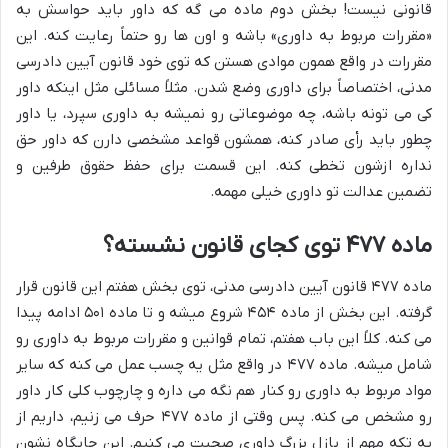
قانونی نیست! بخش دوم ماده می گه که داور باید حواسش به
«مقررات مربوط به داوری» باشه و اون ها رو حتماً رعایت کنه. این
مقررات در واقع همون موادی هستن که توی خود قانون آیین دادرسی
مدنی، اختصاصاً برای داوری وضع شدن. مثلاً مسائلی مثل اینکه داور
کی می تونه باشه، چه موضوعاتی رو نمیشه به داوری سپرد، یا داور
چطور باید رأی صادر کنه، همشون قواعد مشخصی دارن که داور حق
نداره ازشون تخطی کنه. این قسمت برای حفظ حقوق طرفین و
تضمین عدالت تو داوری خیلی مهمه.
ماده ۴۷۷ توی کجای قانون نشسته؟
ماده ۴۷۷ قانون آیین دادرسی مدنی، توی بخش هفتم این قانون قرار
گرفته. این بخش از ماده ۴۵۴ شروع میشه و تا ماده ۵۰۱ ادامه پیدا
می کنه. کلاً این باب هفتم، تمام قوانین و مقررات مربوط به داوری رو
شامل میشه. ماده ۴۷۷ در واقع مثل یه چسب عمل می کنه که سایر
مواد مربوط به داوری رو کنار هم نگه می داره و چارچوب کلی کار داور
رو مشخص می کنه. پس وقتی از ماده ۴۷۷ حرف می زنیم، داریم از
یه تکه مهم از پازل بزرگ داوری صحبت می کنیم. این جایگاه نشون