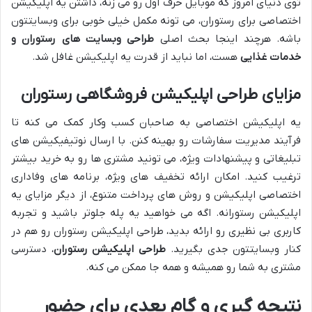
توی دنیای امروز که موبایل حرف اول رو می زنه، داشتن یه اپلیکیشن
اختصاصی برای رستوران، می تونه مکمل خیلی خوبی برای وبسایتتون
باشه. هرچند اینجا بحث اصلی
طراحی وبسایت های رستوران و
خدمات غذایی
هست، اما نباید از قدرت یه اپلیکیشن غافل شد.
مزایای طراحی اپلیکیشن فروشگاهی رستوران
یه اپلیکیشن اختصاصی به صاحبان کسب وکار کمک می کنه تا
فرآیند مدیریت سفارشات رو بهینه کنن. با ارسال نوتیفیکیشن های
تبلیغاتی و پیشنهادات ویژه، می تونید مشتری ها رو به خرید بیشتر
ترغیب کنید. امکان ارائه تخفیف های ویژه، برنامه های وفاداری
اختصاصی اپلیکیشن و روش های پرداخت متنوع، از دیگر مزایای یه
اپلیکیشن رستورانه. اگه می خواهید یه پله جلوتر باشید و تجربه
کاربری بی نظیری رو ارائه بدید، طراحی اپلیکیشن رستوران رو هم در
کنار وبسایتتون جدی بگیرید.
طراحی اپلیکیشن رستوران
، دسترسی
مشتری به شما رو همیشه و همه جا ممکن می کنه.
نتیجه گیری و گام بعدی برای حضور