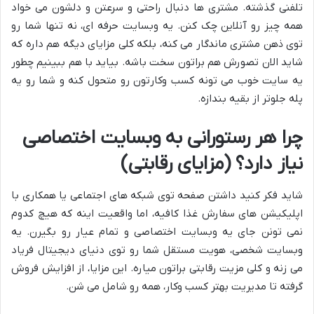
تلفنی گذشته. مشتری ها دنبال راحتی و سرعتن و دلشون می خواد
همه چیز رو آنلاین چک کنن. یه وبسایت حرفه ای، نه تنها شما رو
توی ذهن مشتری ماندگار می کنه، بلکه کلی مزایای دیگه هم داره که
شاید الان تصورش هم براتون سخت باشه. بیاید با هم ببینیم چطور
یه سایت خوب می تونه کسب وکارتون رو متحول کنه و شما رو یه
پله جلوتر از بقیه بندازه.
چرا هر رستورانی به وبسایت اختصاصی
نیاز دارد؟ (مزایای رقابتی)
شاید فکر کنید داشتن صفحه توی شبکه های اجتماعی یا همکاری با
اپلیکیشن های سفارش غذا کافیه، اما واقعیت اینه که هیچ کدوم
نمی تونن جای یه وبسایت اختصاصی و تمام عیار رو بگیرن. یه
وبسایت شخصی، هویت مستقل شما رو توی دنیای دیجیتال فریاد
می زنه و کلی مزیت رقابتی براتون میاره. این مزایا، از افزایش فروش
گرفته تا مدیریت بهتر کسب وکار، همه رو شامل می شن.