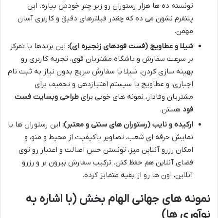
تونسته ده ها هزار رستوران رو زیر چتر خودش بیاره. این
پلتفرم نشون می ده که چقدر فیلترهای دقیق و کاربری آسان
مهمن.
شیلا و عطاویچ (فست فودهای زنجیره ای):
این برندها با تمرکز
بر سرعت سفارش و باشگاه مشتریان قوی، تجربه کاربری رو
بهینه سازی کردن. شیلا با سفارش سریع بدون نیاز به ثبت نام
اجباری، و عطاویچ با سیستم امتیازدهی و تخفیف برای
مشتریان وفادار، نمونه های خوبی برای
طراحی وبسایت فست
فود
هستن.
ارکیده و نایب (رستوران های سنتی و معتبر):
این رستوران ها با
نمایش حرفه ای شعب، تصاویر باکیفیت از محیط و منو، و
امکان رزرو آنلاین میز، تونستن حس اصالت و اعتبار رو توی
فضای آنلاین هم حفظ کنن. ترکیب سفارش بیرون بر و رزرو
آنلاین، اون ها رو از بقیه متمایز کرده.
نمونه های جهانی الهام بخش (با اشاره به
نوآوری ها)