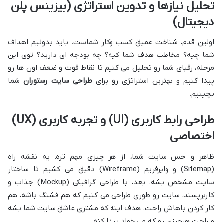
تحلیل نیازها و تدوین استراتژی (بیزینس پلن
دیجیتال)
اولین قدم، شناخت عمیق کسب وکار شماست. باید بدونیم اهداف
شما چیه؟ مخاطب هدف شما کیه؟ چه بودجه ای دارید؟ توی این
مرحله، رقبای شما رو تحلیل می کنیم تا نقاط قوت و ضعف اون ها رو
پیدا کنیم و بهترین استراتژی رو برای
طراحی سایت رستوران
شما
بچینیم.
طراحی رابط کاربری (UI) و تجربه کاربری (UX)
اختصاصی
ظاهر و حس سایت شما، از هر چیزی مهم تره. یه نقشه راه
(Sitemap) و وایرفریم (Wireframe) دقیق می کشیم تا ساختار
سایت مشخص بشه. بعد، با طراحی گرافیکی (Mockup) جذاب و
کاربرپسند، سایت رو طوری طراحی می کنیم که هم قشنگ باشه، هم
کار کردن باهاش راحت. هدف اینه که مشتری عاشق سایت شما بشه
و راحت هرچیزی رو که می خواد پیدا کنه.