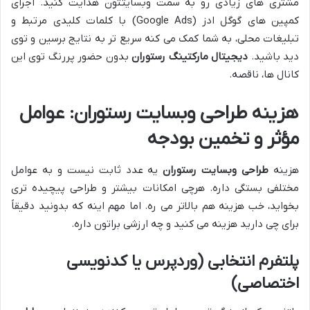
مشتری های زیادی رو به سمت وبسایتتون هدایت کنید. اجرای
کمپین های گوگل ادز (Google Ads) با کلمات کلیدی مرتبط و
تبلیغات محلی، به شما کمک می کنه سریع تر به نتایج برسین و توی
دید باشید.
دیجیتال مارکتینگ رستوران
بدون حضور پررنگ توی این
کانال ها، ناقصه.
هزینه طراحی وبسایت رستوران: عوامل
مؤثر و تخمین بودجه
هزینه
طراحی وبسایت رستوران
یه عدد ثابت نیست و به عوامل
مختلفی بستگی داره. هرچی امکانات بیشتر و طراحی پیچیده تری
بخواید، خب هزینه هم بالاتر می ره. اما مهم اینه که بدونید دقیقاً
برای چی دارید هزینه می کنید و چه ارزشی براتون داره.
پلتفرم انتخابی (وردپرس یا کدنویسی
اختصاصی)