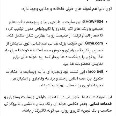
توی دنیا هم نمونه های خیلی خلاقانه و جذابی وجود داره:
SHOWFISH:
این سایت با طراحی زیبا و پیچیده، بافت های
طبیعی و رنگ های تک رنگ رو با تایپوگرافی مدرن ترکیب کرده
تا شعار الهام گرفته از طبیعت رو به بهترین شکل منتقل کنه.
Goya.com:
این شرکت بزرگ غذایی اسپانیایی، توی سایتش از
تصاویر رنگارنگ، پرانرژی و خوش طعم استفاده کرده تا میل به
غذا رو توی بازدیدکننده ها بیدار کنه. یه نمونه عالی برای
نمایش محصولات غذایی.
Taco Bell:
این فست فود زنجیره ای با یه وبسایت با امکانات
متنوع، پرداخت آنلاین راحت و برنامه وفاداری و امتیازدهی،
تجربه کاربری رو حسابی بهبود بخشیده.
این نمونه ها به ما نشون می دن که توی
طراحی وبسایت رستوران و
خدمات غذایی
، چقدر عکاسی حرفه ای، رنگ بندی دلنشین، تایپوگرافی
مناسب و یک تجربه کاربری روان، می تونه تاثیرگذار باشه.