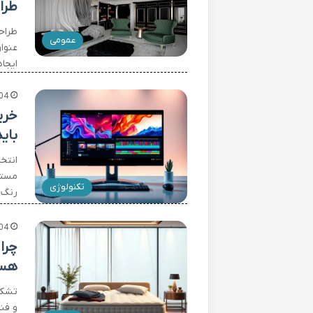
طرا
طراح
عمومی
عنوا
ایجا
04
خری
بای
انتخ
مستقی
تکنولوژی
رنگ ب
04
چرا
هست
تشک‌ه
و فن