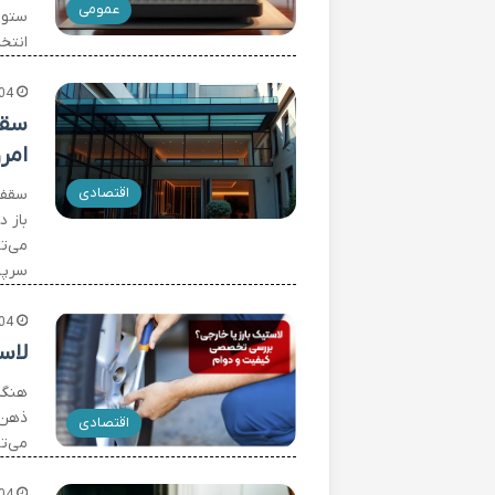
عمومی
ستون
انتخ
04
سقف
امر
اقتصادی
سقف 
باز 
می‌ت
سرپن
04
لاس
هنگا
ذهن 
اقتصادی
می‌تو