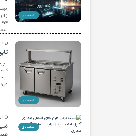
اقتصادی
(+ ر
۴
انتخ
04
تاپ
تاپی
کسب‌
ترشی
می‌د
اقتصادی
04
شیک
اقتصادی
معا