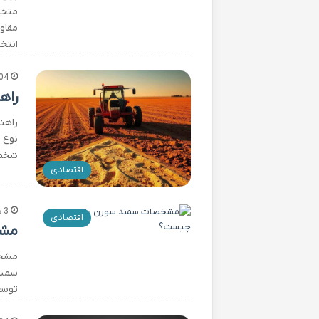
متخص
انتخ
04
راه
راهن
نوع 
شخم‌
اقتصادی
3 هفته پیش
اقتصادی
مشخ
توسعه