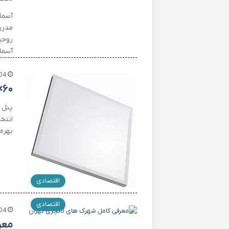
آسما
مدرن
آسما
04
×۶۰
انتخ
بهره‌و
اقتصادی
اقتصادی
04
معر