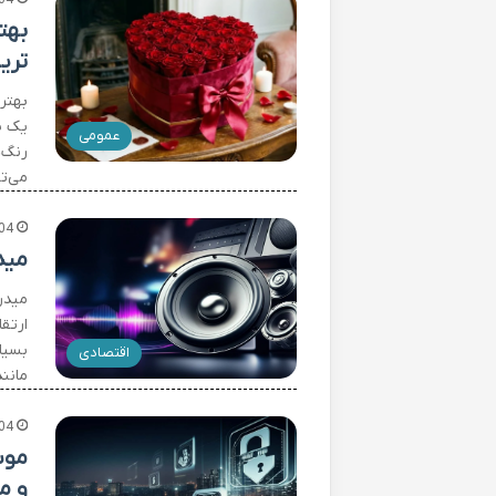
04
بهت
تری
بهتر
یک ش
عمومی
رنگ‌
می‌ت
04
مید
میدر
ارتق
بسیا
اقتصادی
مانند
04
و م