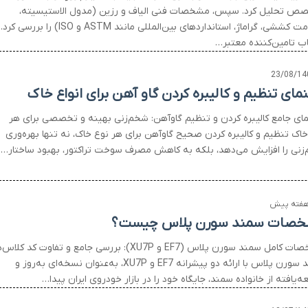
ص تحلیل کرد. سپس، مشخصات فنی الیاف و رزین (مدول الاستیسیته،
مقاومت کششی، گراماژ، استانداردهای بین‌المللی مانند ASTM و ISO) را بررسی کرد.
اب تامین‌کننده معتبر…
23/08/14
نمای تنظیم و کالیبره کردن گاو آهن برای انواع خاک
مای جامع کالیبره کردن و تنظیم گاوآهن: شخم‌زنی بهینه و تخصصی برای هر
خاک تنظیم و کالیبره کردن صحیح گاوآهن برای هر نوع خاک، نه تنها بهره‌وری
زنی را افزایش می‌دهد، بلکه به کاهش مصرف سوخت تراکتور، بهبود ساختار…
صات سمند سورن پلاس چیست؟
مشخصات کامل سمند سورن پلاس (EF7 و XU7P): بررسی جامع و تفاوت کد کلاس
سمند سورن پلاس با ارائه دو پیشرانه EF7 و XU7P، به‌عنوان نسخه‌ای به‌روز و
‌یافته از خانواده سمند، جایگاه خود را در بازار خودروی ایران پیدا…