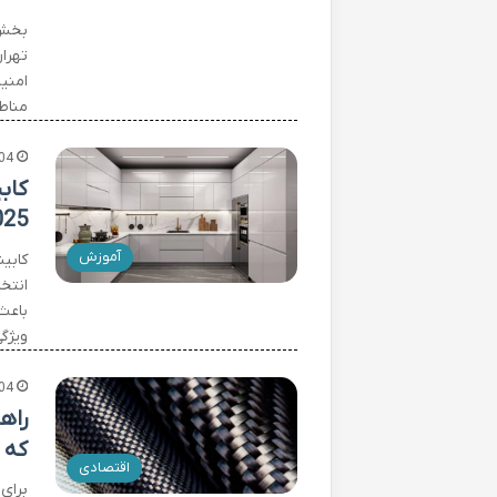
بخش 
تهرا
امنی
مناط
04
کاب
25)
آموزش
کابی
انتخ
باعث
ویژگ
04
راه
که ب
اقتصادی
برای 