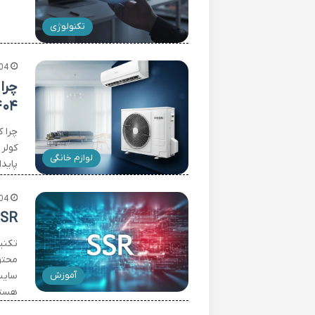
تکنولوژی
04
۱۴۰۴ شده 
لوازم خانگی
پایدار است؟ د
04
SSR و SSG در Next.js چیست و چه
محتو
آموزش
هست