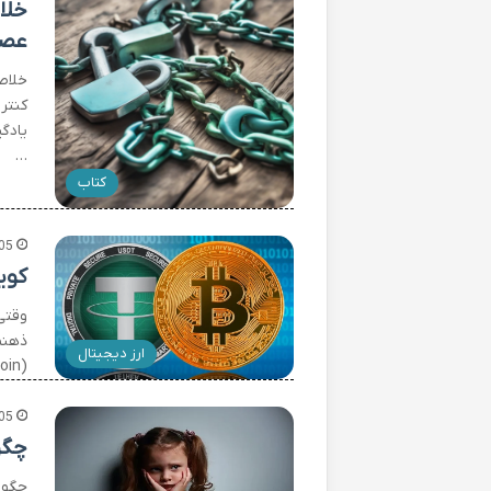
خلا
عصب
خلاص
کنتر
یادگ
…
کتاب
05
کوی
وقتی
ذهنم
ارز دیجیتال
(Coin) به زبان ساده، یک دارایی دیجیتالی است که روی بلاکچین…
05
چگو
چگون