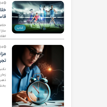
04
قاس
کتاب
سارا
اطلاعات مد
04
مزا
تجر
تکنی
زمان
ذهنی
بخش