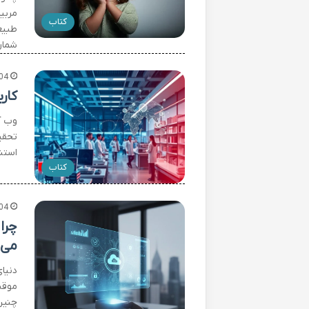
مربی
کتاب
طبیع
شمار
04
کار
وب آ
تحقیق
استنا
کتاب
04
چرا
می 
دنیا
موقت
چنین شرا