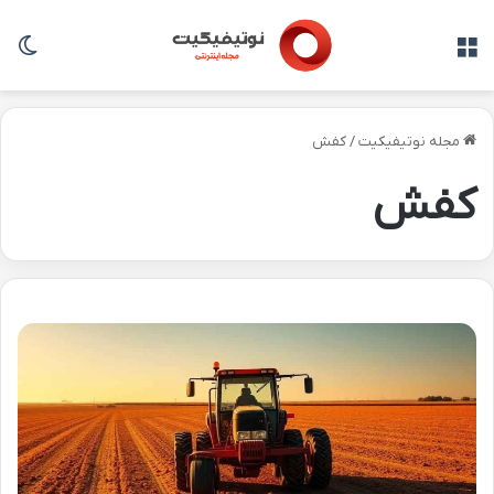
منو
تغی
مجله نوتیفیکیت
/
کفش
کفش