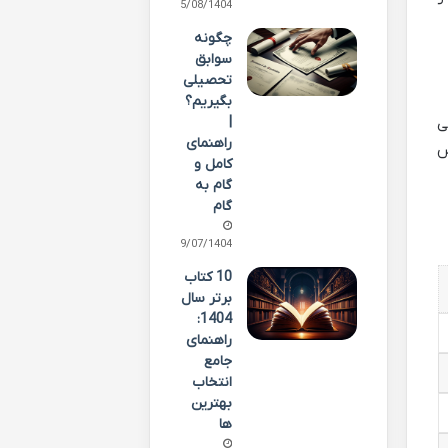
05/08/1404
چگونه
سوابق
تحصیلی
بگیریم؟
|
ی
راهنمای
س
کامل و
گام به
گام
29/07/1404
10 کتاب
برتر سال
1404:
راهنمای
جامع
انتخاب
بهترین
ها