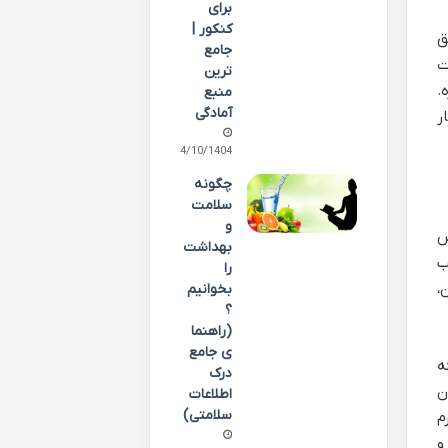
برای
کنکور |
ق
جامع
ت
ترین
.
منبع
آمادگی
ر
14/10/1404
چگونه
سلامت
و
س
بهداشت
اوطلب
را
،
بخوانیم
؟
(راهنما
ی جامع
ه
درک
ن
اطلاعات
سلامتی)
م
و