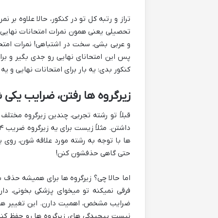
تراز و رتبه کل تو در کنکور، حالا علاوه ب
تحصیلی یعنی همون نمرات امتحانات نهایی
و عربی بشی، سخت در اشتباهی! نمرات امتحا
پس این امتحانای نهایی رو جدی بگیر و بر
کنکور بدی: یه بار برای امتحانات نهایی و 
زیرگروه ها رفتن، ضرایب یکی 
قبلاً تو رشته تجربی، چندین زیرگروه مختل
ها با توجه به رشته مورد علاقه شون، روی
حتی گاهی حذفشون کنن!
اما حالا چی؟ زیرگروه ها برای همیشه حذ
فرقی نمیکنه تو میخوای پزشکی بخونی، دا
ضرایب مشخص، اهمیت دارن. این تغییر هم 
نیست پیچیدگی های زیرگروه ها رو حفظ کنی،