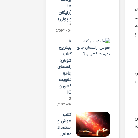
ها
ه
(رایگان
دی که از سال ۱۴۰۳ به بعد
و پولی)
م
05/09/1404
و
۱۰
بهترین
کتاب
هوش:
راهنمای
س
جامع
تقویت
ل
ذهن و
IQ
13/10/1404
کتاب
ن
هوش و
ه
استعداد
معلمی