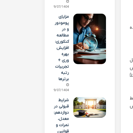
19/07/1404
مزایای
پومودور
ه
و در
مطالعه
کنکوری:
افزایش
بهره
ل
وری +
تجربیات
ش
رتبه
ً
برترها
19/07/1404
ط
شرایط
ش
قبولی در
دوازدهم:
معدل،
نمرات و
قوانین