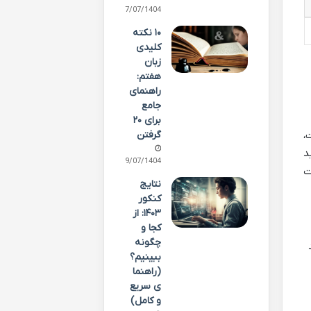
27/07/1404
۱۰ نکته
کلیدی
زبان
هفتم:
راهنمای
جامع
برای ۲۰
،
گرفتن
د
19/07/1404
ت
نتایج
کنکور
۱۴۰۳: از
کجا و
چگونه
ببینیم؟
(راهنما
ی سریع
و کامل)