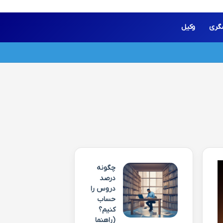
گری
وکیل
چگونه
درصد
دروس را
حساب
کنیم؟
(راهنما