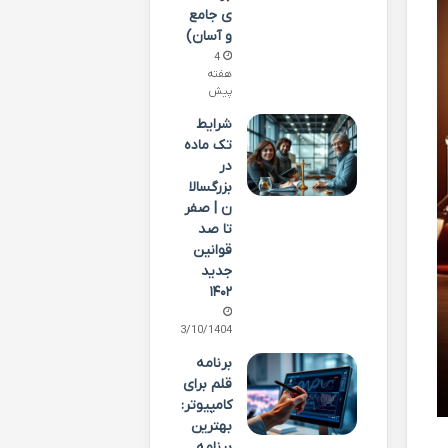
ی جامع
و آسان)
4
هفته
پیش
شرایط
تک ماده
در
بزرگسالا
ن | صفر
تا صد
قوانین
جدید
۱۴۰۲
13/10/1404
برنامه
قلم برای
کامپیوتر:
بهترین
برنامه