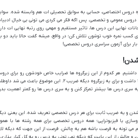
ر نمره دروس اختصاصی، حسابی به سوابق تحصیلی ات هم وابسته شده. سواب
 دروس عمومی و تخصصی. پس اگه فکر می کردی می تونی بی خیال ادبیا
نات نهایی این درس ها، تاثیر مستقیم و مهمی روی رتبه نهایی ات داره
ای کسب نمره خوب توشون تلاش کن؛ در واقع، میشه گفت حالا باید دو با
یه بار برای آزمون سراسری دروس تخصصی!
شدن!
ف داشتیم. هر کدوم از این زیرگروه ها ضرایب خاص خودشون رو برای درو
داشتن. مثلاً زیست برای یه زیرگروه ضریب ۴ داشت و برای یه زیرگروه دیگه ضریب ۲. این موضوع باعث می شد د
 یه سری درس ها بیشتر تمرکز کنن و یه سری درس ها رو کمتر اهمیت بدن
ف شدن و یه ضریب ثابت برای هر درس تخصصی تعریف شده. این یعنی دیگ
روسازی یا فیزیوتراپی؛ همه دروس تخصصی برای همه رشته ها با همو
می تونه یه فرصت باشه هم یه چالش. فرصت از این جهت که دیگه لاز
 و چالش از این بابت که دیگه نمی تونی یه درس رو به کل کنار بذاری 