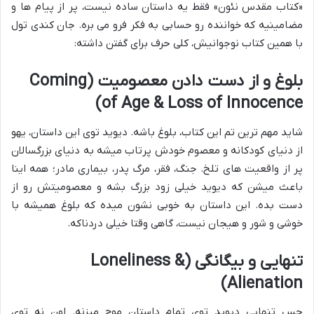
«کتاب مقدس نئون» فقط یه داستان ساده نیست، پر از پیام ها و
مضامینیه که خواننده رو حسابی به فکر فرو می بره. جان کندی تول
با همین کتاب نوجوانیش، کلی حرف برای گفتن داشته:
بلوغ و از دست دادن معصومیت (Coming
of Age & Loss of Innocence)
شاید مهم ترین تم این کتاب، بلوغ باشه. دیوید توی این داستان، یهو
از دنیای کودکانه و معصوم خودش پرتاب میشه به دنیای بزرگسالان
پر از واقعیت های تلخ. جنگ، فقر، مرگ پدر، بیماری مادر؛ همه اینا
باعث میشن که دیوید خیلی زود بزرگ بشه و معصومیتش رو از
دست بده. این داستان به خوبی نشون میده که بلوغ همیشه با
خوشی و شور و هیجان نیست، گاهی وقتا خیلی دردناکه.
تنهایی و بیگانگی (Loneliness &
Alienation)
حس تنهایی دیوید توی تمام داستان موج میزنه. اون نه توی