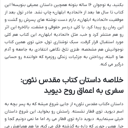
بکنید، یه نوجوان ۱۶ ساله بتونه همچین داستان عمیقی بنویسه! این
کتاب تا سال ها بعد از «اتحادیه ابلهان» چاپ نشد. مادر تول بعد از
موفقیت «اتحادیه ابلهان»، بازم دست نوشته های پسرش رو گشت و
این رمان رو پیدا کرد. با کلی دردسر حقوقی و مشقت، بالاخره این اثر
رو هم منتشر کرد و خب، مثل «اتحادیه ابلهان»، این کتاب هم کلی
مورد استقبال قرار گرفت. سبک نوشتاری تول، حتی توی همین کتاب
نوجوانیش هم مشخصه: طنزی تلخ، نگاهی انتقادی به جامعه و آدم
ها و البته، پرداختن به جزئیات زندگی روزمره که خواننده رو حسابی
درگیر می کنه.
خلاصه داستان کتاب مقدس نئون:
سفری به اعماق روح دیوید
داستان «کتاب مقدس نئون» از جایی شروع میشه که یه پسر بچه به
اسم دیوید، توی قطار نشسته. راستش رو بخواید، این شروع داستان
خیلی سینماییه. دیوید داره توی قطار می ره، اما ما نمی دونیم کجا و
چرا. همین جوری که داره به گذشته فکر می کنه، ما هم همراهش می