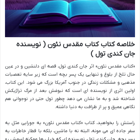
خلاصه کتاب کتاب مقدس نئون ( نویسنده
جان کندی تول )
«کتاب مقدس نئون» اثر جان کندی تول، قصه ای دلنشین و در عین
حال تلخ از بلوغ و تنهایی یک پسر بچه است که زیر سایه تعصبات
مذهبی و مشکلات زندگی در جنوب آمریکا بزرگ می شود. این کتاب،
اولین اثری از نویسنده ای است که نبوغش بعد از مرگ تراژیکش
شناخته شد و به ما نشان می دهد چطور تول حتی در نوجوانی هم
نگاهی عمیق و پر از ظرافت به دنیا داشته.
راستش را بخواهید، کتاب «کتاب مقدس نئون» یه جورایی مثل یه
سفر جاده ای می مونه، البته نه با ماشین، بلکه با قطار خاطرات یه
پسر بچه. جان کندی تول، نویسنده ای که خیلی ها ممکنه اسمش رو