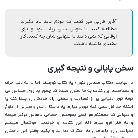
آقاى فارنى مى گفت که مردم باید یاد بگیرند
مطالعه کنند تا هوش شان زیاد شود و براى
اوقاتى که نمى دانند با تنهایى شان چه کنند، کار
مفیدى داشته باشند.
سخن پایانی و نتیجه گیری
در نهایت، «کتاب مقدس نئون» یه کتاب کوچیک، اما با یه دنیا حرف
و معناست. این کتاب به ما نشون میده که چطور یه روح حساس می
تونه توی دنیایی پر از قضاوت و سختی، راه خودش رو پیدا کنه یا
اینکه حداقل سعی کنه دووم بیاره. یه داستان تلخ و شیرین از بلوغ
و تنهایی که مطمئنم هر کسی بخونتش، حسابی باهاش درگیر میشه
و به فکر فرو میره. اگه این کتاب رو خوندید، خوشحال میشیم
نظراتتون رو باهامون به اشتراک بذارید و بگید چقدر این داستان