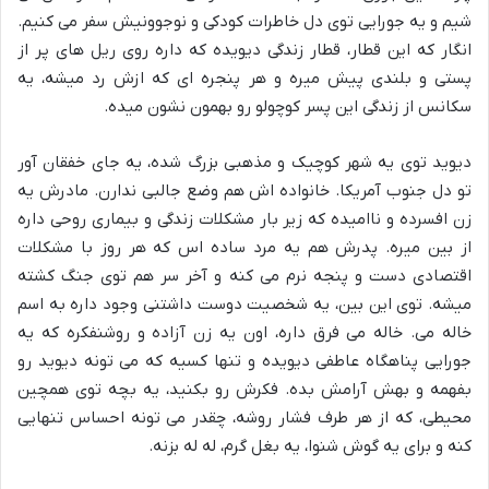
شیم و یه جورایی توی دل خاطرات کودکی و نوجوونیش سفر می کنیم.
انگار که این قطار، قطار زندگی دیویده که داره روی ریل های پر از
پستی و بلندی پیش میره و هر پنجره ای که ازش رد میشه، یه
سکانس از زندگی این پسر کوچولو رو بهمون نشون میده.
دیوید توی یه شهر کوچیک و مذهبی بزرگ شده، یه جای خفقان آور
تو دل جنوب آمریکا. خانواده اش هم وضع جالبی ندارن. مادرش یه
زن افسرده و ناامیده که زیر بار مشکلات زندگی و بیماری روحی داره
از بین میره. پدرش هم یه مرد ساده اس که هر روز با مشکلات
اقتصادی دست و پنجه نرم می کنه و آخر سر هم توی جنگ کشته
میشه. توی این بین، یه شخصیت دوست داشتنی وجود داره به اسم
خاله می. خاله می فرق داره، اون یه زن آزاده و روشنفکره که یه
جورایی پناهگاه عاطفی دیویده و تنها کسیه که می تونه دیوید رو
بفهمه و بهش آرامش بده. فکرش رو بکنید، یه بچه توی همچین
محیطی، که از هر طرف فشار روشه، چقدر می تونه احساس تنهایی
کنه و برای یه گوش شنوا، یه بغل گرم، له له بزنه.