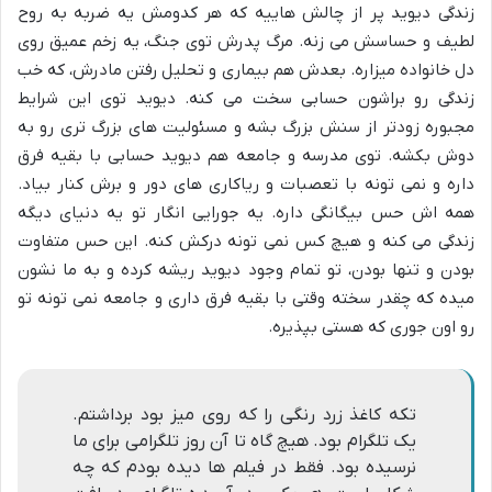
زندگی دیوید پر از چالش هاییه که هر کدومش یه ضربه به روح
لطیف و حساسش می زنه. مرگ پدرش توی جنگ، یه زخم عمیق روی
دل خانواده میزاره. بعدش هم بیماری و تحلیل رفتن مادرش، که خب
زندگی رو براشون حسابی سخت می کنه. دیوید توی این شرایط
مجبوره زودتر از سنش بزرگ بشه و مسئولیت های بزرگ تری رو به
دوش بکشه. توی مدرسه و جامعه هم دیوید حسابی با بقیه فرق
داره و نمی تونه با تعصبات و ریاکاری های دور و برش کنار بیاد.
همه اش حس بیگانگی داره. یه جورایی انگار تو یه دنیای دیگه
زندگی می کنه و هیچ کس نمی تونه درکش کنه. این حس متفاوت
بودن و تنها بودن، تو تمام وجود دیوید ریشه کرده و به ما نشون
میده که چقدر سخته وقتی با بقیه فرق داری و جامعه نمی تونه تو
رو اون جوری که هستی بپذیره.
تکه کاغذ زرد رنگى را که روى میز بود برداشتم.
یک تلگرام بود. هیچ گاه تا آن روز تلگرامى براى ما
نرسیده بود. فقط در فیلم ها دیده بودم که چه