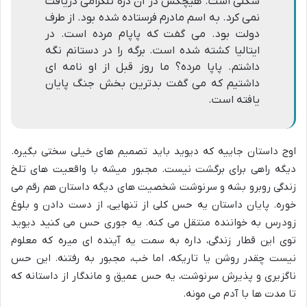
شکلى است. هیچکس در آن دره تلگرامى دریافت
نمى کرد. به اسم مادرم فرستاده شده بود. از طرف
دولت بود. مى گفت که پاپام مرده است. در
ایتالیا کشته شده است. برگه را در دستانم نگه
داشتم. پاپا مرده؟ ما روز قبل از او نامه اى
داشتیم که مى گفت بدترین بخش جنگ پایان
یافته است.
اوج داستان جاییه که دیوید باید تصمیم های خیلی سختی بگیره.
دیگه راهی برای برگشت نیست. مجبور میشه با واقعیت های تلخ
زندگی روبرو بشه و سرنوشت شخصیت های دیگه داستان هم رقم می
خوره. پایان داستان یه حس کلی از تنهایی، از دست دادن و بلوغ
زودرس به خواننده منتقل می کنه. یه جوری حس می کنید دیوید
توی این قطار زندگی، داره به سمت یه آینده ای میره که معلوم
نیست چقدر روشن یا تاریکه، اما خب، مجبور به رفتنه. این حس
ناگزیری و پذیرش سرنوشت، یه حس عمیق و ماندگار از داستانه که
تا مدت ها با آدم می مونه.