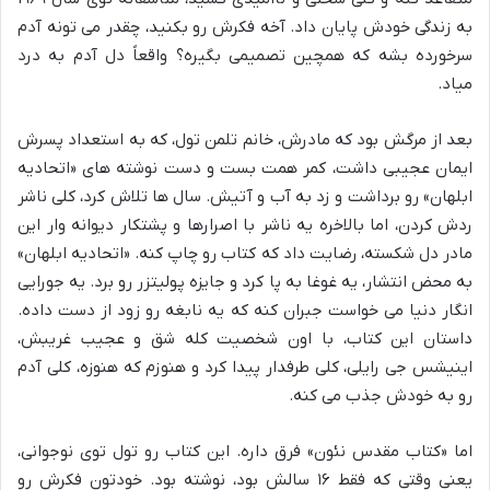
به زندگی خودش پایان داد. آخه فکرش رو بکنید، چقدر می تونه آدم
سرخورده بشه که همچین تصمیمی بگیره؟ واقعاً دل آدم به درد
میاد.
بعد از مرگش بود که مادرش، خانم تلمن تول، که به استعداد پسرش
ایمان عجیبی داشت، کمر همت بست و دست نوشته های «اتحادیه
ابلهان» رو برداشت و زد به آب و آتیش. سال ها تلاش کرد، کلی ناشر
ردش کردن، اما بالاخره یه ناشر با اصرارها و پشتکار دیوانه وار این
مادر دل شکسته، رضایت داد که کتاب رو چاپ کنه. «اتحادیه ابلهان»
به محض انتشار، یه غوغا به پا کرد و جایزه پولیتزر رو برد. یه جورایی
انگار دنیا می خواست جبران کنه که یه نابغه رو زود از دست داده.
داستان این کتاب، با اون شخصیت کله شق و عجیب غریبش،
اینیشس جی رایلی، کلی طرفدار پیدا کرد و هنوزم که هنوزه، کلی آدم
رو به خودش جذب می کنه.
اما «کتاب مقدس نئون» فرق داره. این کتاب رو تول توی نوجوانی،
یعنی وقتی که فقط ۱۶ سالش بود، نوشته بود. خودتون فکرش رو