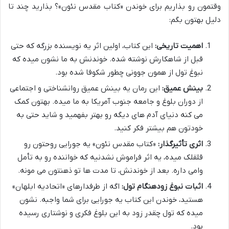
وقتمون رو بذاریم برای خوندن «کتاب مقدس نئون»؟ بذارید چند تا
دلیل بهتون بگم:
اهمیت تاریخی:
این کتاب، اولین اثر یه نویسنده بزرگه که حتی
قبل از شاهکارش نوشته شده. خوندنش به ما نشون میده که
نبوغ تول از همون جوونی چطور شکوفا شده بود.
بینش عمیق:
این رمان یه بینش عمیق روانشناختی و اجتماعی
از دوران بلوغ و جامعه جنوب آمریکا به ما میده. بهتون کمک
می کنه دنیای آدم های دیگه رو بهتر بفهمید و شاید حتی به
خودتون هم بیشتر فکر کنید.
اثری تأثیرگذار:
«کتاب مقدس نئون» یه جورایی روحتون رو
قلقلک میده، یه اثر فراموش نشدنیه که خواننده رو به تأمل
وامی داره. بعد از خوندنش، تا مدت ها تو ذهنتون می مونه.
اثبات نبوغ زودهنگام تول:
اگه از طرفدارهای «اتحادیه ابلهان»
هستید، خوندن این کتاب یه جورایی برای شما واجبه. نشون
میده که تول چقدر زود به این بلوغ فکری و نوشتاری رسیده
بود.