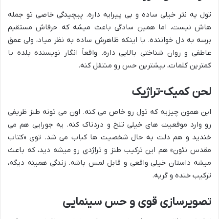
تول یه نثر خیلی ساده و بی پیرایه داره. پیچیدگی خاصی تو جمله
هاش نیست، اما همین سادگی باعث میشه که حرفاش مستقیم
برسه به دل خواننده. با اینکه ظاهرش ساده به نظر میاد، ولی عمق
عاطفی و روان شناختی بالایی داره. واقعاً انگار نویسنده بلده با
کمترین کلمات، بیشترین حس رو منتقل کنه.
لحن کمیک-تراژیک
این همون چیزیه که تول رو خاص می کنه. اون می تونه طنز ظریفی
رو وارد موقعیت های خیلی تلخ و دردناک کنه. یه جورایی هم می
خندید و هم دلت به حال شخصیت ها کباب می شد. توی «کتاب
مقدس نئون» هم این ترکیب طنز و تراژدی رو میشه دید، که باعث
میشه داستان خیلی واقعی و قابل لمس باشه. زندگی همینه دیگه،
ترکیب خنده و گریه.
تصویرسازی قوی و حس سینمایی