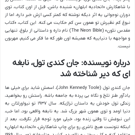
با شاهکارش «اتحادیه ابلهان» شنیده باشن، قبل از اون کتاب، توی
دوران نوجوانی یه اثر دیگه نوشته که کمتر کسی ازش خبر داره، اما از
نبوغ کم نظیرش تو همون سن کم حکایت می کنه. این کتاب، «کتاب
مقدس نئون» (The Neon Bible) نام داره و داستانی از بلوغ، تنهایی
و مواجهه با دنیاییه که همیشه اون طور که ما فکر می کنیم، مهربون
نیست.
درباره نویسنده: جان کندی تول، نابغه
ای که دیر شناخته شد
جان کندی تول (John Kennedy Toole)، اسمش شاید برای خیلی ها
یادآور طنز تلخ و نگاه بی پرده به جامعه باشه. راستش رو بخواهید،
زندگی تول خودش یه داستان تراژیکه. سال ۱۹۳۷ تو نیواورلئان به
دنیا اومد و توی همون شهر بزرگ شد. یه نابغه واقعی بود، اما خب،
این نبوغش تا وقتی زنده بود، خیلی مورد توجه قرار نگرفت. بعد از
اینکه نتونست هیچ ناشری رو برای چاپ شاهکارش، «اتحادیه ابلهان»
متقاعد کنه و کلی سختی و ناامیدی کشید، متاسفانه توی سال ۱۹۶۹