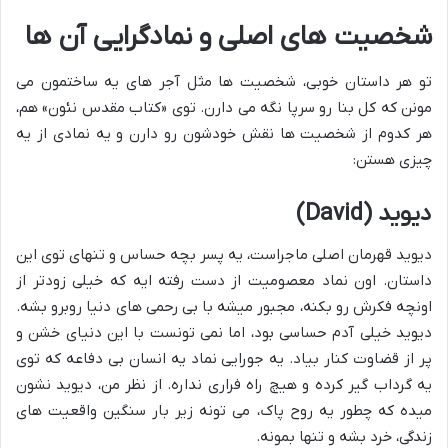
شخصیت های اصلی و نمادگرایی آن ها
تو هر داستان خوبی، شخصیت ها مثل آجر های یه ساختمون می
مونن که کل بنا رو سرپا نگه می دارن. توی «کتاب مقدس نئون» هم،
هر کدوم از شخصیت ها نقش خودشون رو دارن و یه نمادی از یه
چیزی هستن:
دیوید (David)
دیوید قهرمان اصلی ماجراست، یه پسر بچه حساس و تنهای توی این
داستان. اون نماد معصومیت از دست رفته ایه که خیلی زودتر از
اونچه فکرش رو بکنه، مجبور میشه با بی رحمی های دنیا روبرو بشه.
دیوید خیلی آدم حساسی بود، اما نمی تونست با این دنیای خشن و
پر از قضاوت کنار بیاد. یه جورایی نماد یه انسان بی دفاعه که توی
یه گرداب گیر کرده و هیچ راه فراری نداره. از نظر من، دیوید نشون
میده که چطور یه روح پاک، می تونه زیر بار سنگین واقعیت های
زندگی، خرد بشه و تنها بمونه.