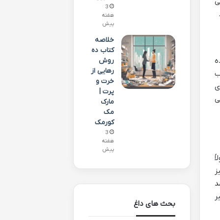
ی
3
هفته
پیش
خلاصه
کتاب ده
ه
روش
رهایی از
ب
خرت و
ی
پرت |
ی
مارک
مک
کورمک
3
هفته
پیش
ً
ز
د
ر
بحث های داغ