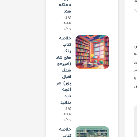
،
ء ملکه
،
هند
2
هفته
پیش
خلاصه
کتاب
ن
رنگ
ه
های شاد
ی
(امیرهو
ر
شنگ
اقبال
و
پور): هر
ن
آنچه
باید
بدانید
2
هفته
پیش
خلاصه
کتاب