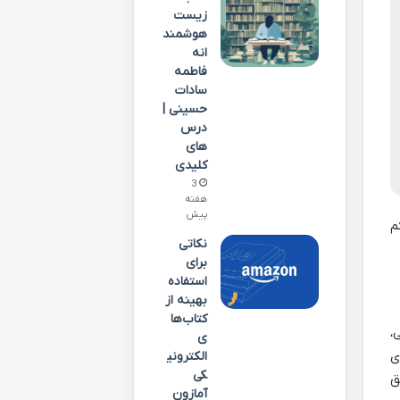
زیست
هوشمند
انه
فاطمه
سادات
حسینی |
درس
های
کلیدی
3
هفته
پیش
م
نکاتی
برای
استفاده
بهینه از
کتاب‌ها
،
ی
ی
الکترونی
کی
ق
آمازون