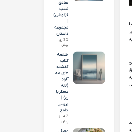
صادق
نسب
فرکوشی)
|
ا
مجموعه
ر
داستان
ه
3 روز
پیش
خلاصه
کتاب
ی
گذشته
ق
های مه
ه
آلود
،
(لاله
عسکریا
ن) |
بررسی
جامع
4 روز
پیش
قد
ه
معرفی