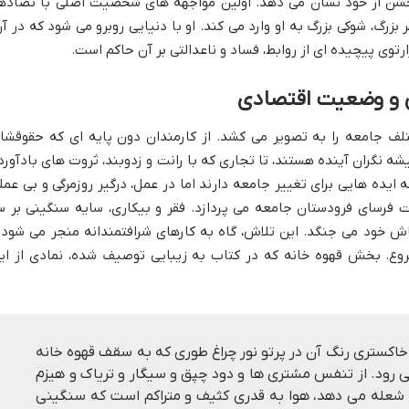
 خشن از خود نشان می دهد. اولین مواجهه های شخصیت اصلی با تضادها
بزرگ، شوکی بزرگ به او وارد می کند. او با دنیایی روبرو می شود که در آن
وی پیچیده ای از روابط، فساد و ناعدالتی بر آن حاکم است.
ی و وضعیت اقتصادی
لف جامعه را به تصویر می کشد. از کارمندان دون پایه ای که حقوقشا
ه نگران آینده هستند، تا تجاری که با رانت و زدوبند، ثروت های بادآورد
 ایده هایی برای تغییر جامعه دارند اما در عمل، درگیر روزمرگی و بی عمل
فرسای فرودستان جامعه می پردازد. فقر و بیکاری، سایه سنگینی بر س
اش خود می جنگد. این تلاش، گاه به کارهای شرافتمندانه منجر می شود 
شروع. بخش قهوه خانه که در کتاب به زیبایی توصیف شده، نمادی از ای
اکستری رنگ آن در پرتو نور چراغ طوری که به سقف قهوه خانه
 رود. از تنفس مشتری ها و دود چپق و سیگار و تریاک و هیزم
عله می دهد، هوا به قدری کثیف و متراکم است که سنگینی