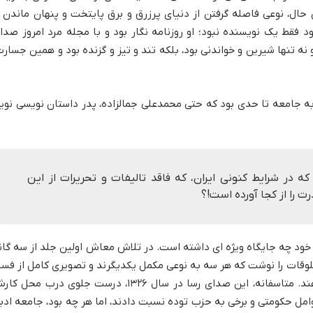
ال، نوعی فاصله گرفتن از دنیای پرزرق و برق پایتخت و پنهان ماندن ا
فقط یک نویسنده نبود؛ او روزنامه نگار بود و با مجله مرد امروز صدا
ه تنها شیرین و خواندنی بود، بلکه تند و تیز و گزنده بود و همین جسارت
جامعه تا حدی بود که حتی محمدعلی جمالزاده، پدر داستان نویسی نوی
در شرایط کنونی ایران، که فاقد تالیفات و تحریرات از این
را از کجا آورده است!؟
ود چه جایگاه ویژه ای داشته است. در تلاش معاش اولین جلد از سه گان
وقات را نوشت که هر سه به نوعی مکمل یکدیگرند و تصویری کامل از فسا
و تباهی جامعه آن زمان را به دست می دهند. متاسفانه، این صدای رسا در سال ۱۳۲۶، درست جلوی درب محل
امل حکومتی و برخی به حزب توده نسبت دادند، اما هر چه بود، جامعه ادب