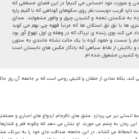
 بدن و صورت خود احساس می کنیم! در این فضای مسقفی که
ت دارد قریب دویست نفر روی سکوهای کوتاهی که با گلیم پاره
ه به شکستن تخمه و کشیدن چپق و وافور مشغولند. صدای
ی ها با تق تق استکان ها که مرتباً قهوه چی بهم می کوبد
می کند بوی زننده ی تریاک که در وهله ی اول تهوع آور بود
صابم را سست و خمود کرده با یک حالت نشئه مانندی به ستون
 و بالایش از نقاط سیاهی که یادگار مگس های تابستان است
زه کشیدن مشغول شده ام.
 کند، بلکه نمادی از خفقان و کثیفی روحی است که بر جامعه آن روز حاک
ط انسانی نیز می پردازد. عشق های نافرجام، ازدواج های اجباری و مصلحتی
 این رمان به چشم می خورند. او نشان می دهد که چگونه فقر و فشارها
و به انحطاط می کشاند. در این جامعه، صداقت جای خود را به نیرنگ، عش