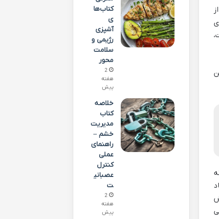
کتاب‌ها
ز
ی
ی
آشپزی
،
رژیمی و
سلامت
محور
2
ن
هفته
پیش
خلاصه
کتاب
مدیریت
خشم –
راهنمای
عملی
کنترل
ه
عصبانی
ت
د
2
 کارش
هفته
ی
پیش