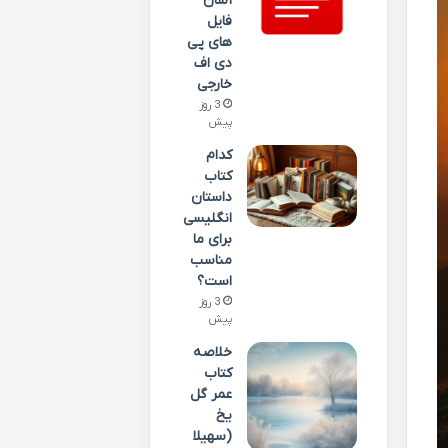
آسان
فایل
های پی
دی اف
خارجی
3 روز
پیش
کدام
کتاب
داستان
انگلیسی
برای ما
مناسب
است؟
3 روز
پیش
خلاصه
کتاب
عمر گل
یخ
(سهیلا