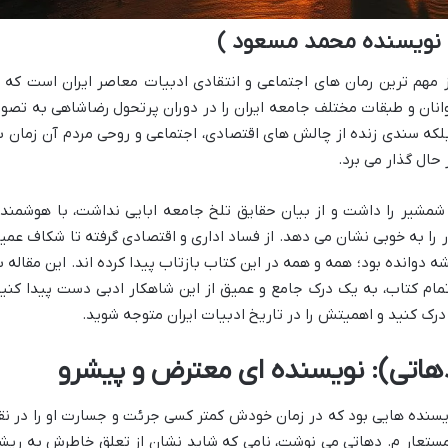
 نویسنده محمد مسعود )
هم ترین رمان های اجتماعی و انتقادی ادبیات معاصر ایران است که ب
وانان و طبقات مختلف جامعه ایران را در دوران پرتحول رضاشاهی به تصوی
بلکه سندی زنده از چالش های اقتصادی، اجتماعی و روحی مردم آن زمان ب
حال گذار می برد.
شیر را داشت و از بیان حقایق تلخ جامعه ابایی نداشت، با هوشمند
ا به خوبی نشان می دهد. از فساد اداری و اقتصادی گرفته تا شکاف عمی
دوانده بود؛ همه و همه در این کتاب بازتاب پیدا کرده اند. این مقاله ب
مام کتاب، به یک درک جامع و عمیق از این شاهکار ادبی دست پیدا کنید
ک کنید و اهمیتش را در تاریخ ادبیات ایران متوجه شوید.
دهاتی): نویسنده ای معترض و پیشرو
د سال ۱۲۸۰، یکی از آن نویسنده هایی بود که در زمان خودش کمتر کسی جرئت و جسارت او را در ن
مستعار م. دهاتی می نوشت، نامی که شاید نشان از تعلق خاطرش به ریش