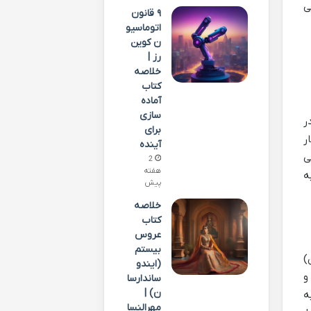
ی
۹ قانون
اتوماسیو
ن کوین
رز |
خلاصه
کتاب
آماده
سازی
ر
برای
ر
آینده
ی
2
هفته
ه
پیش
خلاصه
کتاب
عروس
بیستم
)
(ایندو
و
ساندارسا
ن) |
ه
مهرالنسا