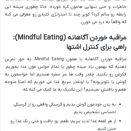
خاطرات و حتی تنهایی هامون گره خورده. حالا چطوری میشه این
رابطه رو سالم کرد؟ کوپر چند تا استراتژی کلیدی رو معرفی می کنه
که واقعاً به درد می خورن.
مراقبه خوردن آگاهانه (Mindful Eating):
راهی برای کنترل اشتها
مراقبه خوردن آگاهانه یا همون Mindful Eating، یه جور تمرین
ذهنیه که بهمون یاد میده چطور با تمام حواس مون غذا بخوریم.
فکرش رو بکنید، چقدر وقت ها سر سفره هستیم اما حواسمون به
گوشی یا تلویزیونه؟ یا اونقدر سریع غذا می خوریم که اصلاً متوجه
طعم و بافتش نمیشیم؟ این تکنیک به ما کمک می کنه که:
به بدن خودمون گوش بدیم و گرسنگی واقعی رو از گرسنگی
احساسی تشخیص بدیم.
از هر لقمه غذا لذت ببریم؛ طعم، بو، بافت و حتی رنگ غذا رو
حس کنیم.