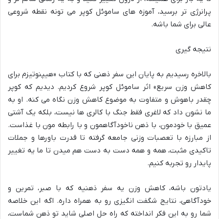
پرانرژی تر برسید، آموزه های ساموئل کوپر می تونه نقطه شروعی
عالی برای شما باشه.
نتیجه گیری
بالاخره رسیدیم به پایان این سفر ذهنی که با کتاب «هیپنوتیزم برای
کاهش وزن سریع» اثر ساموئل کوپر شروع کردیم. دیدیم که کوپر
چقدر باهوش و متفاوت به موضوع کاهش وزن نگاه می کنه. او به
ما نشون داد که لاغری فقط جنگ با کالری ها نیست، بلکه یک آشتی
عمیق با خودمون، با ذهن ناخودآگاهمون و با رابطه مون با غذاست.
از مبارزه با تعصبات وزنی جامعه گرفته تا قدرت باورها و جملات
تاکیدی مثبت، همه و همه دست به دست هم میدن تا ما یه تغییر
پایدار رو تجربه کنیم.
یادتون باشه، کاهش وزن یه سفر ذهنیه که با صبر، تمرین و
خودآگاهی، نتایج شگفت انگیزی رو به همراه داره. اگه این خلاصه
شما رو به این فکر انداخته که راه حل اصلی شاید تو ذهن شماست،