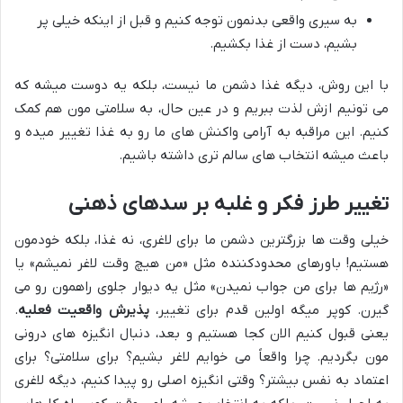
به سیری واقعی بدنمون توجه کنیم و قبل از اینکه خیلی پر
بشیم، دست از غذا بکشیم.
با این روش، دیگه غذا دشمن ما نیست، بلکه یه دوست میشه که
می تونیم ازش لذت ببریم و در عین حال، به سلامتی مون هم کمک
کنیم. این مراقبه به آرامی واکنش های ما رو به غذا تغییر میده و
باعث میشه انتخاب های سالم تری داشته باشیم.
تغییر طرز فکر و غلبه بر سدهای ذهنی
خیلی وقت ها بزرگترین دشمن ما برای لاغری، نه غذا، بلکه خودمون
هستیم! باورهای محدودکننده مثل «من هیچ وقت لاغر نمیشم» یا
«رژیم ها برای من جواب نمیدن» مثل یه دیوار جلوی راهمون رو می
گیرن. کوپر میگه اولین قدم برای تغییر،
پذیرش واقعیت فعلیه
.
یعنی قبول کنیم الان کجا هستیم و بعد، دنبال انگیزه های درونی
مون بگردیم. چرا واقعاً می خوایم لاغر بشیم؟ برای سلامتی؟ برای
اعتماد به نفس بیشتر؟ وقتی انگیزه اصلی رو پیدا کنیم، دیگه لاغری