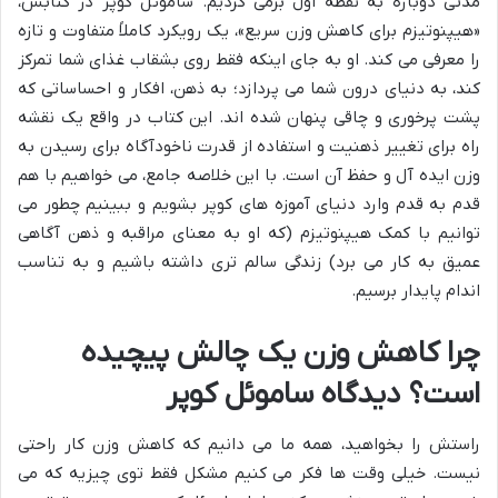
مدتی دوباره به نقطه اول برمی گردیم. ساموئل کوپر در کتابش،
«هیپنوتیزم برای کاهش وزن سریع»، یک رویکرد کاملاً متفاوت و تازه
را معرفی می کند. او به جای اینکه فقط روی بشقاب غذای شما تمرکز
کند، به دنیای درون شما می پردازد؛ به ذهن، افکار و احساساتی که
پشت پرخوری و چاقی پنهان شده اند. این کتاب در واقع یک نقشه
راه برای تغییر ذهنیت و استفاده از قدرت ناخودآگاه برای رسیدن به
وزن ایده آل و حفظ آن است. با این خلاصه جامع، می خواهیم با هم
قدم به قدم وارد دنیای آموزه های کوپر بشویم و ببینیم چطور می
توانیم با کمک هیپنوتیزم (که او به معنای مراقبه و ذهن آگاهی
عمیق به کار می برد) زندگی سالم تری داشته باشیم و به تناسب
اندام پایدار برسیم.
چرا کاهش وزن یک چالش پیچیده
است؟ دیدگاه ساموئل کوپر
راستش را بخواهید، همه ما می دانیم که کاهش وزن کار راحتی
نیست. خیلی وقت ها فکر می کنیم مشکل فقط توی چیزیه که می