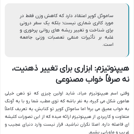
ساموئل کوپر اعتقاد دارد که کاهش وزن فقط در
مورد کالری شماری نیست؛ بلکه یک سفر درونی
برای شناخت و تغییر ریشه های روانی پرخوری و
غلبه بر تأثیرات منفی تعصبات وزنی جامعه
است.
هیپنوتیزم: ابزاری برای تغییر ذهنیت،
نه صرفاً خواب مصنوعی
وقتی اسم هیپنوتیزم میاد، شاید اولین چیزی که تو ذهن خیلی
هامون شکل می گیره، یه نفر باشه که توی مطب، شما رو با یه آونگ
به خواب عمیق می بره! اما ساموئل کوپر تو کتابش، یه تعریف کاملاً
متفاوت و کاربردی از هیپنوتیزم ارائه میده که از این تصورات کلیشه
ای فاصله داره. اصلا نگران نباشید، قرار نیست وارد دنیای عجیب و
غریب و ماورایی بشیم.