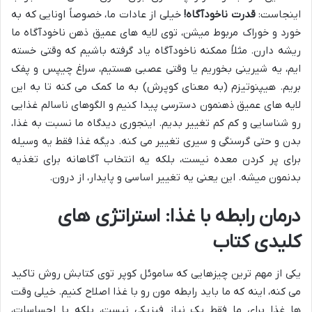
اینجاست:
قدرت ناخودآگاه!
خیلی از عادات ما، خصوصاً اونایی که به
خورد و خوراک مربوط میشن، توی لایه های عمیق ذهن ناخودآگاه ما
ریشه دارن. مثلاً ممکنه ناخودآگاه یاد گرفته باشیم که وقتی خسته
ایم، یه شیرینی بخوریم یا وقتی عصبی هستیم، سراغ چیپس و پفک
بریم. هیپنوتیزم (به معنای کوپرش) به ما کمک می کنه تا به این
لایه های عمیق ذهنمون دسترسی پیدا کنیم و الگوهای ناسالم غذایی
رو شناسایی و کم کم تغییر بدیم. اینجوری دیدگاه ما نسبت به غذا،
بدن و حتی گرسنگی و سیری تغییر می کنه. دیگه غذا فقط یه وسیله
برای پر کردن معده نیست، بلکه یه انتخاب آگاهانه برای تغذیه
بدنمون میشه. این یعنی یه تغییر اساسی و پایدار، از درون.
درمان رابطه با غذا: استراتژی های
کلیدی کتاب
یکی از مهم ترین چیزهایی که ساموئل کوپر توی کتابش روش تاکید
می کنه، اینه که ما باید رابطه مون رو با غذا اصلاح کنیم. خیلی وقت
ها غذا برای ما فقط یک نیاز فیزیکی نیست، بلکه با احساسات،