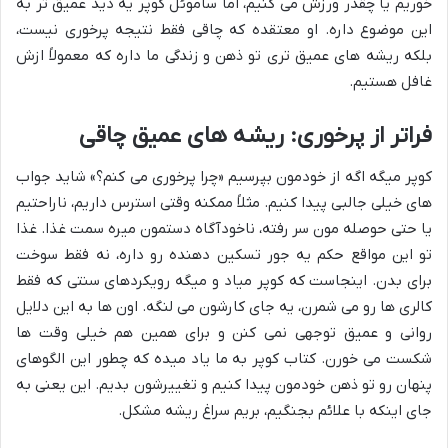
خوریم یا چقدر ورزش می کنیم، اما ساموئل کوپر یه دید عمیق تر به
این موضوع داره. او معتقده که چاقی فقط نتیجه پرخوری نیست،
بلکه ریشه های عمیق تری تو ذهن و زندگی ما داره که معمولاً ازش
غافل هستیم.
فراتر از پرخوری: ریشه های عمیق چاقی
کوپر میگه اگه از خودمون بپرسیم «چرا پرخوری می کنم؟» شاید جواب
های خیلی جالبی پیدا کنیم. مثلاً ممکنه وقتی استرس داریم، ناراحتیم
یا حتی حوصله مون سر رفته، ناخودآگاه دستمون میره سمت غذا. غذا
تو این مواقع حکم یه جور تسکین دهنده رو داره، نه فقط سوخت
برای بدن. اینجاست که کوپر میاد و میگه رویکردهای سنتی که فقط
کالری ها رو می شمرن، یه جای کارشون می لنگه. اون ها به این دلایل
روانی و عمیق توجهی نمی کنن و برای همین هم خیلی وقت ها
شکست می خورن. کتاب کوپر به ما یاد میده که چطور این الگوهای
پنهان رو تو ذهن خودمون پیدا کنیم و تغییرشون بدیم. این یعنی به
جای اینکه با علائم بجنگیم، بریم سراغ ریشه مشکل.