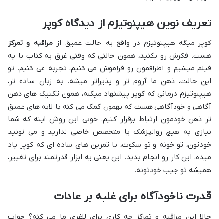
تعریف نوین هیپنوتیزم از دیدگاه کوپر
کوپر میگه هیپنوتیزم در واقع یه حالت عمیق از
مراقبه و تمرکز
هست. فکرش رو بکنید، همون حالتی که وقتی غرق یه کتاب یا یه
فیلم میشیم و اطرافمون رو فراموش می کنیم، تجربه می کنیم. تو
این حالت، ذهن ما آروم تر و پذیراتر میشه. به زبان ساده تر،
هیپنوتیزم درمانی که کوپر پیشنهاد میکنه، همون تکنیک های ذهن
آگاهی و خودآگاهی هست که بهمون کمک می کنه با لایه های عمیق
تر ذهن خودمون ارتباط برقرار کنیم. خوبی این روش اینه که شما
نیازی به هیچ روانپزشک یا متخصص خاصی ندارید و می تونید
خودتون، تو خونه و تو سکوت، با تمرین های ساده ای که کوپر یاد
میده، این کار رو انجام بدید. این یعنی یه ابزار قدرتمند برای تغییر،
همیشه تو جیب خودتونه.
قدرت ناخودآگاه برای غلبه بر عادات
حالا این مراقبه و تمرکز چه کاری برای لاغری ما می کنه؟ جواب