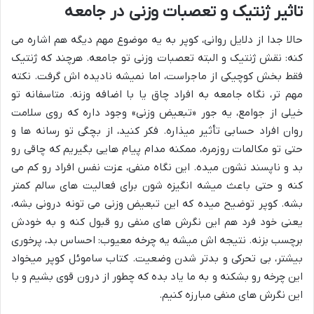
تاثیر ژنتیک و تعصبات وزنی در جامعه
حالا جدا از دلایل روانی، کوپر به یه موضوع مهم دیگه هم اشاره می
کنه: نقش ژنتیک و البته تعصبات وزنی تو جامعه. هرچند که ژنتیک
فقط بخش کوچیکی از ماجراست، اما نمیشه نادیده اش گرفت. نکته
مهم تر، نگاه جامعه به افراد چاق یا با اضافه وزنه. متاسفانه تو
خیلی از جوامع، یه جور «تبعیض وزنی» وجود داره که روی سلامت
روان افراد حسابی تأثیر میذاره. فکر کنید، از بچگی تو رسانه ها و
حتی تو مکالمات روزمره، ممکنه مدام پیام هایی بگیریم که چاقی رو
بد و ناپسند نشون میده. این نگاه منفی، عزت نفس افراد رو کم می
کنه و حتی باعث میشه انگیزه شون برای فعالیت های سالم کمتر
بشه. کوپر توضیح میده که این تبعیض وزنی می تونه درونی بشه،
یعنی خود فرد هم این نگرش های منفی رو قبول کنه و به خودش
برچسب بزنه. نتیجه اش میشه یه چرخه معیوب: احساس بد، پرخوری
بیشتر، بی تحرکی و بدتر شدن وضعیت. کتاب ساموئل کوپر میخواد
این چرخه رو بشکنه و به ما یاد بده که چطور از درون قوی بشیم و با
این نگرش های منفی مبارزه کنیم.