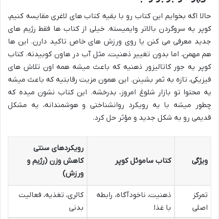
حالا اگه بخوایم این کتاب رو با بقیه کتاب های لاغری مقایسه کنیم،
کوپر یه سروگردن بالاتر وایمیسته. خیلی از کتاب ها فقط رژیم های
جدید معرفی می کنن یا روی ورزش های خاص تاکید دارن. این ها
هم مهمن، اما بدون تغییر ذهنیت، مثل آب در هاون کوبیدنه. کتاب
کوپر یه جور کاتالیزور ذهنیه که باعث میشه همه اون تلاش های
فیزیکی، تازه به ثمر بشینن. این همون مزیت رقابتیه که باعث میشه
یه محتوا تو بازار شلوغ امروز، بدرخشه. این کتاب نشون میده که
چطور میشه با یه رویکرد روانشناختی و هوشمندانه، یه مشکل
قدیمی رو به شکل جدید و مؤثر حل کرد.
رویکردهای سنتی
ویژگی
کتاب ساموئل کوپر
کاهش وزن (رژیم و
ورزش)
تمرکز
ذهنیت، ناخودآگاه، رابطه
کالری، تغذیه، فعالیت
اصلی
با غذا
بدنی