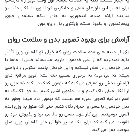
یه اجبار نیست، بلکه یه انتخاب میشه. اون وقت کوپر راه کارهایی
برای تغییر این باورهای منفی و جایگزین کردنشون با افکار مثبت و
سازنده ارائه میده. اینجوری، به جای اینکه ذهنمون جلوی
پیشرفتمون رو بگیره، میشه بزرگترین یار و یاورمون.
آرامش برای بهبود تصویر بدن و سلامت روان
یکی از جنبه های مهم سلامت روان که خیلی تو کاهش وزن تأثیر
داره، تصویریه که از بدن خودمون داریم. متاسفانه خیلی از ماها با
بدن خودمون در صلح نیستیم و این خودش باعث استرس و ناراحتی
میشه که می تونه به پرخوری عصبی ختم بشه. کوپر مراقبه های
آرامش بخش رو معرفی می کنه که بهمون کمک می کنه ذهنمون رو
از افکار منفی پاک کنیم و با بدنمون آشتی کنیم. یه جور تکنیک به
اسم «مراقبه تصویر بدن» هم هست که بهمون یاد میده چطور به
بدن خودمون با عشق و احترام نگاه کنیم، حتی اگه هنوز به وزن ایده
آلمون نرسیدیم. این کار عزت نفس رو بالا می بره و پذیرش خود رو
تقویت می کنه که برای یک مسیر طولانی مثل کاهش وزن، مثل
سوخت عمل می کنه.