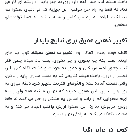
باعث میشه آدم حس کنه داره روی یه چیز پایدار و ریشه ای کار می
کنه، نه فقط یه راه حل موقتی. این چیزیه که تو دنیای محتوا هم
دنبالشیم: ارائه یه راه حل کامل و همه جانبه، نه فقط ترفندهای
سطحی.
تغییر ذهنی عمیق برای نتایج پایدار
نقطه قوت بعدی، تمرکز روی
تغییرات ذهنی عمیقه
. کوپر به جای
اینکه بهت بگه چی بخوری و چی نخوری، بهت یاد میده چطور فکر
کنی، چطور احساس کنی و چطور به خودت و غذات نگاه کنی. این
تغییر از درون، باعث میشه نتایجی که به دست میاری، پایدار باشن.
وقتی ذهنت آماده بشه و الگوهای فکریت تغییر کنن، دیگه نیازی به
زور زدن نداری. این همون چیزیه که بهش میگیم «محتوای ریشه
ای»؛ محتوایی که از پایه و اساس یه مشکل رو حل می کنه، نه فقط
روش سرپوش بذاره. این محتوا ارزش واقعی ایجاد می کنه و به
مخاطب کمک می کنه یه زندگی بهتر بسازه.
کوپر در برابر رقبا