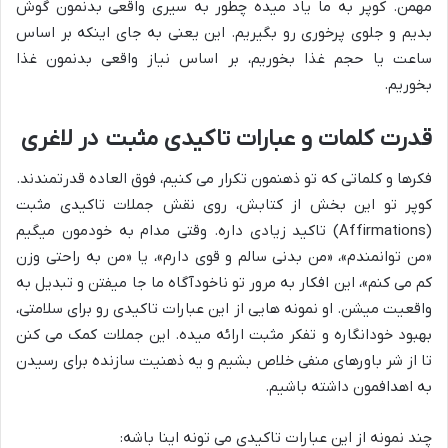
مهمن. کوپر به ما یاد میده چطور به سیری واقعی بدنمون گوش
بدیم و جلوی پرخوری رو بگیریم. این یعنی به جای اینکه بر اساس
ساعت یا حجم غذا بخوریم، بر اساس نیاز واقعی بدنمون غذا
بخوریم.
قدرت کلمات و عبارات تاکیدی مثبت در لاغری
فکرها و کلماتی که تو ذهنمون تکرار می کنیم، فوق العاده قدرتمندند.
کوپر تو این بخش از کتابش، روی نقش جملات تاکیدی مثبت
(Affirmations) تاکید زیادی داره. وقتی مدام به خودمون میگیم
«من توانمندم»، «من بدنی سالم و قوی دارم»، یا «من به راحتی وزن
کم می کنم»، این افکار به مرور تو ناخودآگاه ما جا میفتن و تبدیل به
واقعیت میشن. او نمونه هایی از این عبارات تاکیدی رو برای سلامتی،
بهبود خودانگاره و تفکر مثبت ارائه میده. این جملات کمک می کنن
تا از شر باورهای منفی خلاص بشیم و یه ذهنیت سازنده برای رسیدن
به اهدافمون داشته باشیم.
چند نمونه از این عبارات تاکیدی می تونه اینا باشه: