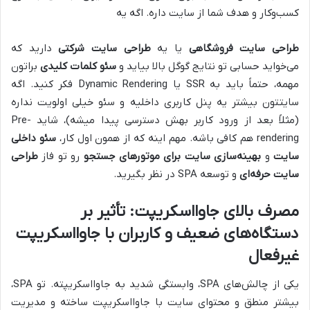
کسب‌و‌کار و هدف شما از سایت داره. اگه یه
طراحی سایت فروشگاهی
یا یه
طراحی سایت شرکتی
دارید که
می‌خواید حسابی تو نتایج گوگل بالا بیاید و
سئو کلمات کلیدی
براتون
مهمه، حتماً باید به SSR یا Dynamic Rendering فکر کنید. اگه
سایتتون بیشتر یه پنل کاربری داخلیه و سئو خیلی اولویت نداره
(مثلاً بعد از ورود کاربر بهش دسترسی پیدا میشه)، شاید Pre-
rendering هم کافی باشه. مهم اینه که از همون اول کار،
سئو داخلی
سایت
و
بهینه‌سازی سایت برای موتورهای جستجو
رو تو فاز
طراحی
سایت حرفه‌ای
و توسعه SPA در نظر بگیرید.
مصرف بالای جاوااسکریپت: تأثیر بر
دستگاه‌های ضعیف و کاربران با جاوااسکریپت
غیرفعال
یکی از چالش‌های SPA، وابستگی شدید به جاوااسکریپته. تو SPA،
بیشتر منطق و محتوای سایت با جاوااسکریپت ساخته و مدیریت