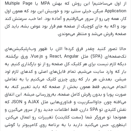
از اول می‌ساختیم! این روش که بهش MPA یا Multiple Page
Application میگن، خیلی سنتی بود و خوبیش این بود که همون اول
کار، همه چی رو از سرور می‌گرفتیم و آماده بود. اما خب، سرعتش کند
بود و اگه یه جای کوچیک از صفحه هم قرار بود عوض بشه، باید کل
صفحه رفرش می‌شد و منتظر می‌موندی.
حالا تصور کنید چقدر فرق کرده! الان با ظهور وب‌اپلیکیشن‌های
تک‌صفحه‌ای (SPA) مثل React, Angular و Vue.js، ورق برگشته.
دیگه لازم نیست برای هر کلیک، کل صفحه رو از نو بارگذاری کنیم. یه
بار که وارد سایت می‌شیم، تمام فایل‌های اصلی و کدهای لازم لود
میشن. بعدش، هر بار که روی چیزی کلیک می‌کنیم یا یه تعاملی
انجام می‌دیم، فقط همون بخش از صفحه که باید تغییر کنه، به
صورت پویا و بدون رفرش کامل صفحه، به‌روزرسانی میشه. این اتفاق
می‌افته چون جاوااسکریپت و فناوری‌هایی مثل AJAX و JSON که
نقش کلیدی تو SPA دارن، فقط اطلاعات جدید رو از سرور می‌گیرن و
همونجا تو مرورگر شما (سمت کلاینت) تغییرات رو اعمال می‌کنن.
اینطوری، حس می‌کنید دارید با یه برنامه روی کامپیوتر یا گوشی