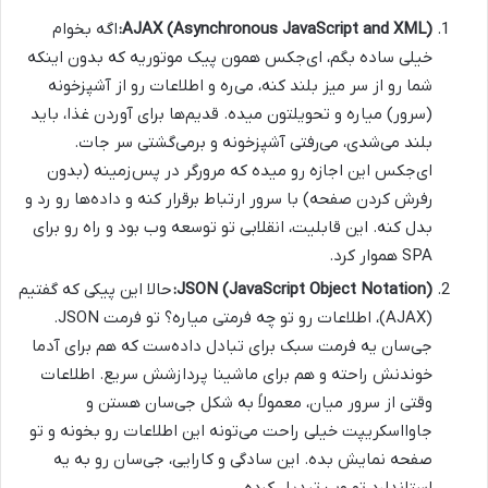
AJAX (Asynchronous JavaScript and XML):
اگه بخوام
خیلی ساده بگم، ای‌جکس همون پیک موتوریه که بدون اینکه
شما رو از سر میز بلند کنه، می‌ره و اطلاعات رو از آشپزخونه
(سرور) میاره و تحویلتون میده. قدیم‌ها برای آوردن غذا، باید
بلند می‌شدی، می‌رفتی آشپزخونه و برمی‌گشتی سر جات.
ای‌جکس این اجازه رو میده که مرورگر در پس‌زمینه (بدون
رفرش کردن صفحه) با سرور ارتباط برقرار کنه و داده‌ها رو رد و
بدل کنه. این قابلیت، انقلابی تو توسعه وب بود و راه رو برای
SPA هموار کرد.
JSON (JavaScript Object Notation):
حالا این پیکی که گفتیم
(AJAX)، اطلاعات رو تو چه فرمتی میاره؟ تو فرمت JSON.
جی‌سان یه فرمت سبک برای تبادل داده‌ست که هم برای آدما
خوندنش راحته و هم برای ماشینا پردازشش سریع. اطلاعات
وقتی از سرور میان، معمولاً به شکل جی‌سان هستن و
جاوااسکریپت خیلی راحت می‌تونه این اطلاعات رو بخونه و تو
صفحه نمایش بده. این سادگی و کارایی، جی‌سان رو به یه