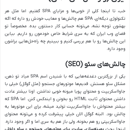
خب، تا اینجا کلی از خوبی‌ها و مزایای SPA گفتیم. اما مثل هر
تکنولوژی دیگه‌ای، SPA هم چالش‌ها و معایب خودش رو داره که اگه
بهشون توجه نشه، می‌تونه حسابی کار دستتون بده. مخصوصاً تو
فضای وب ایران که یه سری شرایط خاص خودمون رو داریم. بیاین
این چالش‌ها رو با هم بررسی کنیم و ببینیم چه راه‌حل‌هایی براشون
وجود داره.
چالش‌های سئو (SEO)
یکی از بزرگترین دغدغه‌هایی که با شنیدن اسم SPA میاد تو ذهن،
مشکل سئو هستش. قدیم‌ها موتورهای جستجو (مثل گوگل) خیلی با
جاوااسکریپت و محتوای پویا میونه خوبی نداشتن. اونا بیشتر عادت
داشتن محتوای ثابت HTML رو بخونن و ایندکس کنن. اما SPA که
بیشتر محتواش با جاوااسکریپت تولید میشه، برای این موتورها یه
چالش بود. البته گوگل الان خیلی پیشرفت کرده و می‌تونه محتوای
جاوااسکریپتی رو هم بخونه، ولی باز هم یه سری اما و اگر وجود داره.
اینجا بحث
بهینه‌سازی سایت برای موتورهای جستجو
و
سئو داخلی