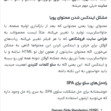
سایت
خیلی مهم میشه.
مشکل ایندکس شدن محتوای پویا
محتوای پویا یعنی محتوایی که بعد از بارگذاری اولیه صفحه، با
جاوااسکریپت تولید یا تغییر می‌کنه. مثلاً لیست محصولات یه
طراحی سایت فروشگاهی
که با هر فیلتر تغییر می‌کنه. ربات‌های
گوگل برای خزش و ایندکس کردن این محتواها گاهی به مشکل
می‌خورن. اگه محتوای سایتتون از همون اول تو HTML نباشه و با
جاوااسکریپت بعداً تزریق بشه، ممکنه گوگل نتونه همه اون رو ببینه
و ایندکس کنه. این یعنی اگه به
سئو کلمات کلیدی
اهمیت میدید،
باید حواستون به این نکته باشه.
راه‌حل‌های سئو برای SPA
خوشبختانه برای حل مشکلات سئوی SPA، یه سری راه حل وجود داره
که می‌تونید ازشون استفاده کنید:
Server-Side Rendering (SSR):