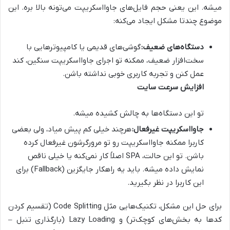
میشه. این یعنی حجم فایل‌های جاوااسکریپت می‌تونه بالا بره. این
موضوع چندتا مشکل ایجاد می‌کنه:
دستگاه‌های ضعیف:
گوشی‌های قدیمی یا کامپیوترهایی با
سخت‌افزار ضعیف، ممکنه تو اجرای جاوااسکریپت سنگین، کند
عمل کنن و تجربه کاربری خوبی نداشته باشن.
افزایش سرعت سایت
تو این دستگاه‌ها به چالش کشیده میشه.
جاوااسکریپت غیرفعال:
هرچند خیلی کم پیش میاد، ولی بعضی
کاربرا ممکنه جاوااسکریپت رو تو مرورگرشون غیرفعال کرده
باشن. تو این حالت، SPA اصلاً کار نمی‌کنه یا خیلی ناقص
نمایش داده میشه. باید یه راهکار جایگزین (Fallback) برای
این کاربرا در نظر بگیرید.
برای حل این مشکل، تکنیک‌هایی مثل Code Splitting (تقسیم کردن
کدها به بخش‌های کوچک‌تر) و Lazy Loading (بارگذاری تنبل –