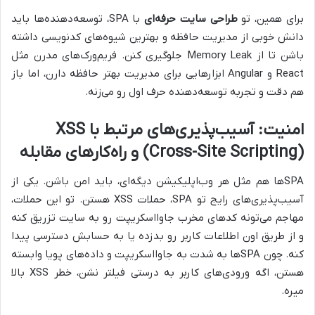
برای همین، تو
طراحی سایت حرفه‌ای
با SPA، توسعه‌دهنده‌ها باید
دانش خوبی از مدیریت حافظه و بهترین شیوه‌های کدنویسی داشته
باشن تا از Memory Leak جلوگیری کنن. فریم‌ورک‌های مدرن مثل
React و Angular ابزارهایی برای مدیریت بهتر حافظه دارن، اما باز
هم دقت و تجربه توسعه‌دهنده حرف اول رو می‌زنه.
امنیت: آسیب‌پذیری‌های مرتبط با XSS
(Cross-Site Scripting) و راه‌کارهای مقابله
SPAها هم مثل هر وب‌اپلیکیشن دیگه‌ای، باید امن باشن. یکی از
آسیب‌پذیری‌های رایج تو SPA، حملات XSS هستن. تو این حملات،
مهاجم می‌تونه کدهای مخرب جاوااسکریپت رو به سایت تزریق کنه
و از طریق اون اطلاعات کاربر رو بدزده یا به حسابش دسترسی پیدا
کنه. چون SPAها به شدت به جاوااسکریپت و داده‌های پویا وابسته
هستن، اگه ورودی‌های کاربر به درستی فیلتر نشن، خطر XSS بالا
میره.