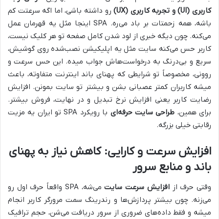
کاربری (UI) و تجربه کاربری (UX)
رو داشته باشی، اما اگه سرعتت کم
باشه، همه زحمتات بر باد می‌ره. SPA اینجا مثل یه قهرمان عمل
می‌کنه. چون دیگه خبری از لود شدن کامل صفحه تو هر کلیک نیست،
کاربر حس می‌کنه سایت مثل یه اپلیکیشن نصب‌شده روی گوشیش،
سریع و بی‌درنگ به درخواست‌هاش جواب میده. این حس سرعت و
روونی، مخصوصاً تو شرایطی که پهنای باند اینترنت متفاوته، باعث
میشه کاربران کمتر عصبانی بشن و بیشتر تو سایت بمونن. افزایش
رضایت کاربر یعنی افزایش نرخ تبدیل و در نهایت، فروش بیشتر.
برای همین،
طراحی سایت حرفه‌ای
با رویکرد SPA تو ایران یه مزیت
رقابتی خیلی بزرگه.
افزایش سرعت و کارایی: کاهش نیاز به پهنای
باند و منابع سرور
وقتی حرف از
افزایش سرعت سایت
می‌شه، SPA واقعاً حرف اول رو
می‌زنه. چون بیشتر پردازش‌ها و رندرینگ سمت مرورگر کاربر انجام
میشه و فقط داده‌های ضروری از سرور دریافت می‌شن، حجم ترافیک