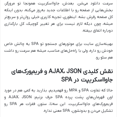
سرعت دانلود می‌شن. بعدش، جاوااسکریپت همونجا تو مرورگر،
بخش‌هایی از صفحه رو با اطلاعات جدید به‌روز می‌کنه، بدون اینکه
کل صفحه رفرش بشه. اینطوری، تجربه کاربری خیلی روان‌تر و سریع‌تر
میشه، چون دیگه لازم نیست برای هر تغییر کوچیک، کل بارگذاری
دوباره اتفاق بیفته.
بهینه‌سازی سایت برای موتورهای جستجو تو SPA یه چالش خاص
خودش رو داره، ولی با راه‌حل‌های مناسب، میشه هم سرعت رو داشت
هم سئو رو.
نقش کلیدی AJAX، JSON و فریم‌ورک‌های
جاوااسکریپت در SPA
حالا که تفاوت SPA و MPA رو فهمیدیم، بذارید یه کمی هم در مورد
اون قهرمان‌های پشت پرده SPA حرف بزنیم: AJAX، JSON و
فریم‌ورک‌های جاوااسکریپت. این سه‌تا، ستون فقرات هر SPA رو
تشکیل می‌دن و بدونشون، SPA معنی نداره.