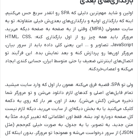
بارگذاری‌های بعدی
اولین و شاید مهم‌ترین دلیلی که SPA رو انقدر سریع حس می‌کنیم،
اینه که بارگذاری اولیه و بارگذاری‌های بعدی‌ش خیلی متفاوته. تو یه
سایت معمولی (MPA)، وقتی از یه صفحه به صفحه دیگه می‌رید،
مرورگر باید همه چیز رو از اول بارگذاری کنه: HTML، CSS،
JavaScript، تصاویر و … این یعنی کلی داده باید از سرور بیان،
مرورگر اون‌ها رو پردازش کنه و بعد نمایش بده. این فرآیند تو
اتصال‌های اینترنتی ضعیف یا حتی متوسط ایران، حسابی کندی ایجاد
می‌کنه و اعصاب‌خردکنه.
ولی تو SPA، قضیه فرق می‌کنه. همون بار اول که وارد سایت میشید،
تمام فایل‌های اصلی و کدهای لازم دانلود می‌شن و تو مرورگر شما
ذخیره می‌شن (کش می‌شن). بعد از اون، هر بار که روی یه دکمه
کلیک می‌کنید یا به بخش دیگه‌ای از سایت می‌رید، دیگه لازم نیست
کل صفحه دوباره لود بشه. فقط اون اطلاعاتی که تغییر کرده، مثلاً یه
متن جدید، یه تصویر، یا یه جدول، به صورت خیلی کم‌حجم (مثل
JSON) از سرور درخواست می‌شه و همونجا تو مرورگر، بدون اینکه کل