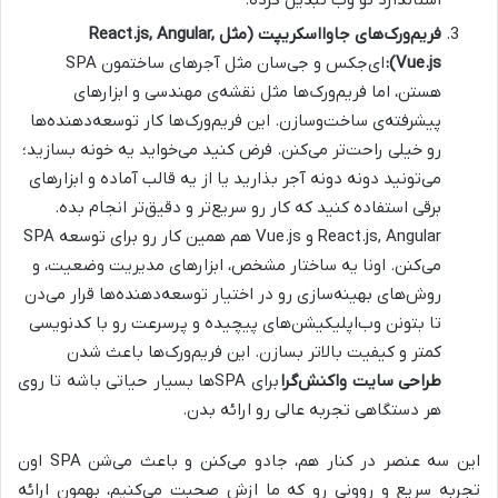
استاندارد تو وب تبدیل کرده.
فریم‌ورک‌های جاوااسکریپت (مثل React.js, Angular,
Vue.js):
ای‌جکس و جی‌سان مثل آجرهای ساختمون SPA
هستن، اما فریم‌ورک‌ها مثل نقشه‌ی مهندسی و ابزارهای
پیشرفته‌ی ساخت‌وسازن. این فریم‌ورک‌ها کار توسعه‌دهنده‌ها
رو خیلی راحت‌تر می‌کنن. فرض کنید می‌خواید یه خونه بسازید؛
می‌تونید دونه دونه آجر بذارید یا از یه قالب آماده و ابزارهای
برقی استفاده کنید که کار رو سریع‌تر و دقیق‌تر انجام بده.
React.js, Angular و Vue.js هم همین کار رو برای توسعه SPA
می‌کنن. اونا یه ساختار مشخص، ابزارهای مدیریت وضعیت، و
روش‌های بهینه‌سازی رو در اختیار توسعه‌دهنده‌ها قرار می‌دن
تا بتونن وب‌اپلیکیشن‌های پیچیده و پرسرعت رو با کدنویسی
کمتر و کیفیت بالاتر بسازن. این فریم‌ورک‌ها باعث شدن
طراحی سایت واکنش‌گرا
برای SPAها بسیار حیاتی باشه تا روی
هر دستگاهی تجربه عالی رو ارائه بدن.
این سه عنصر در کنار هم، جادو می‌کنن و باعث می‌شن SPA اون
تجربه سریع و روونی رو که ما ازش صحبت می‌کنیم، بهمون ارائه