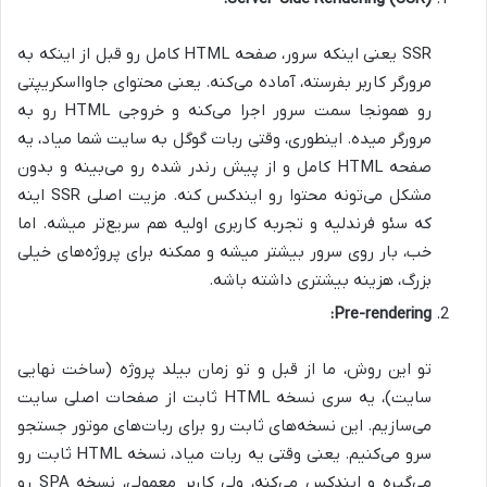
SSR یعنی اینکه سرور، صفحه HTML کامل رو قبل از اینکه به
مرورگر کاربر بفرسته، آماده می‌کنه. یعنی محتوای جاوااسکریپتی
رو همونجا سمت سرور اجرا می‌کنه و خروجی HTML رو به
مرورگر میده. اینطوری، وقتی ربات گوگل به سایت شما میاد، یه
صفحه HTML کامل و از پیش رندر شده رو می‌بینه و بدون
مشکل می‌تونه محتوا رو ایندکس کنه. مزیت اصلی SSR اینه
که سئو فرندلیه و تجربه کاربری اولیه هم سریع‌تر میشه. اما
خب، بار روی سرور بیشتر میشه و ممکنه برای پروژه‌های خیلی
بزرگ، هزینه بیشتری داشته باشه.
Pre-rendering:
تو این روش، ما از قبل و تو زمان بیلد پروژه (ساخت نهایی
سایت)، یه سری نسخه HTML ثابت از صفحات اصلی سایت
می‌سازیم. این نسخه‌های ثابت رو برای ربات‌های موتور جستجو
سرو می‌کنیم. یعنی وقتی یه ربات میاد، نسخه HTML ثابت رو
می‌گیره و ایندکس می‌کنه، ولی کاربر معمولی، نسخه SPA رو