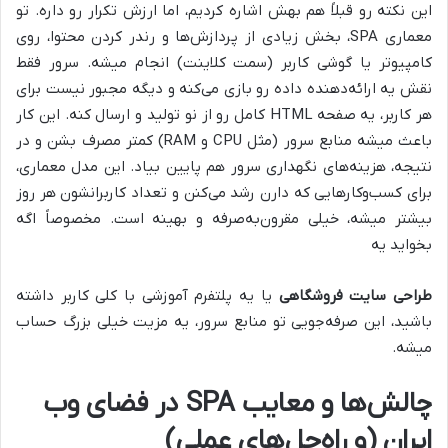
این نکته رو قبلاً هم بهش اشاره کردیم، اما ارزش تکرار رو داره. تو
معماری SPA، بخش زیادی از پردازش‌ها و رندر کردن محتوا، روی
کامپیوتر یا گوشی کاربر (سمت کلاینت) انجام میشه. سرور فقط
نقش یه ارائه‌دهنده داده رو بازی می‌کنه و دیگه مجبور نیست برای
هر کاربر، یه صفحه HTML کامل رو از نو تولید و ارسال کنه. این کار
باعث میشه منابع سرور (مثل CPU و RAM) کمتر مصرف بشن و در
نتیجه، هزینه‌های نگهداری سرور هم پایین بیاد. این مدل معماری،
برای کسب‌وکارهایی که دارن رشد می‌کنن و تعداد کاربرانشون هر روز
بیشتر میشه، خیلی مقرون‌به‌صرفه و بهینه است. مخصوصاً اگه
بخواید یه
طراحی سایت فروشگاهی
یا یه پلتفرم آموزشی با کلی کاربر داشته
باشید، این صرفه‌جویی تو منابع سرور، یه مزیت خیلی بزرگ حساب
میشه.
چالش‌ها و معایب SPA در فضای وب
ایران (و راه‌حل‌های عملی)