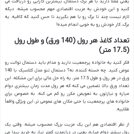
یعنی عملاً دارید با هر برگ دستمال، بیشترین کارایی رو دریافت می
کنید و این خودش یه مزیت اقتصادی مهم محسوب میشه. دیگه
لازم نیست چند تا برگ رو با هم بگیرید تا حس کنید که کافیه. یه
برگ، کار خودش رو به خوبی انجام میده!
تعداد کاغذ هر رول (140 ورق) و طول رول
(17.5 متر)
فکر کنید یه خانواده پرجمعیت دارید و مدام باید دستمال توالت رو
عوض کنید. چه خسته کننده، نه؟ دستمال تنو مدل کلاسیک با 140
ورق در هر رول و طول 17.5 متر، یه راه حل عالی برای این مشکله. این
تعداد ورق بالا، تضمین می کنه که هر رول مدت زمان بیشتری دوام
میاره و نیازتون به تعویض مکرر رو کم می کنه. به خصوص برای
خانواده های پرجمعیت یا حتی مکان های عمومی تر، این ویژگی واقعاً
طلاییه.
از نظر اقتصادی هم این یک مزیت بزرگ محسوب میشه. وقتی یک
رول بیشتر دوام میاره، یعنی در درازمدت کمتر نیاز به خرید پیدا می