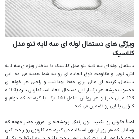
ویژگی های دستمال لوله ای سه لایه تنو مدل
کلاسیک
دستمال لوله ای سه لایه تنو مدل کلاسیک با ساختار ویژه ی سه لایه
اش، نرمی و مقاومت فوق العاده ای رو به شما هدیه می ده. این
دستمال، گزینه ای عالی برای حفظ بهداشت و راحتی هر خونه ای
محسوب میشه. هر برگ از این دستمال ابعاد استانداردی داره (100 ×
123 میلی متر) و هر رولش شامل 140 برگ با کیفیته که دوام و
کارایی بالایی رو تضمین می کنه.
اصلاً فکرش رو بکنید، توی زندگی پرمشغله ی امروز، چقدر مهمه که
وسایلی که هر روز ازشون استفاده می کنیم، هم کارمون رو راحت کنن
و هم خیالمون از بابت کیفیتشون راحت باشه. دستمال توالت یکی از