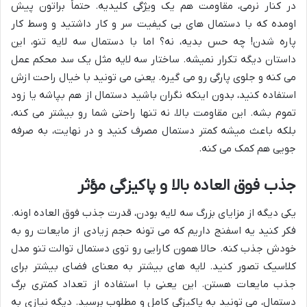
در کنار نرمی، مقاومت هم یک ویژگی کلیدیه. حتماً براتون پیش
اومده که با دستمال های بی کیفیت سر و کار داشتید و وسط کار
پاره شدن! چه حس بدیه، نه؟ اما با دستمال سه لایه تنو، این
داستان دیگه تکرار نمیشه. ساختار سه لایه مثل یک سد محکم عمل
می کنه و جلوی پارگی رو می گیره. یعنی می تونید با خیال راحت ازش
استفاده کنید، بدون اینکه نگران باشید دستمال از هم بپاشه یا زود
تموم بشه. این مقاومت بالا، نه تنها راحتی شما رو بیشتر می کنه،
بلکه باعث میشه کمتر دستمال مصرف کنید و در نهایت، به صرفه
جویی هم کمک می کنه.
جذب فوق العاده بالا و پاکیزگی مؤثر
یکی دیگه از مزایای بزرگ سه لایه بودن، قدرت جذب فوق العاده اونه.
فکر کنید یه اسفنج داریم که می تونه حجم زیادی از مایعات رو به
خودش جذب کنه. حالا همون کارایی رو توی دستمال توالت تنو مدل
کلاسیک تصور کنید. لایه های بیشتر به معنای فضای بیشتر برای
جذب مایعات هستن. این یعنی با استفاده از تعداد کمتری برگ
دستمال، می تونید به پاکیزگی کامل و مطلوب برسید. دیگه نیازی به