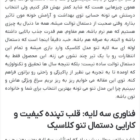
همون چیزهایی هست که شاید کمتر بهش فکر کنیم، ولی انتخاب
درستش می تونه حسابی توی بهداشت و آرامش خونه مون تاثیر
بذاره. وقتی صحبت از دستمال توالت میشه، همه ما دنبال یه چیزی
هستیم که هم نرم باشه، هم مقاوم، هم قدرت جذب بالایی داشته
باشه و البته، به صرفه هم باشه. خب، دقیقاً اینجا است که دستمال
لوله ای سه لایه تنو مدل کلاسیک وارد بازی میشه و تمام این
انتظارات رو با یک تیر چند نشون می زنه. این محصول فقط یه
دستمال توالت ساده نیست؛ بلکه نتیجه سال ها تحقیق و تکنولوژیه
که اومده تا یه تجربه بی نظیر از پاکیزگی و راحتی رو براتون فراهم
کنه. توی این مقاله می خوایم ریز به ریز بریم سراغ ویژگی هاش و
ببینیم چرا این مدل تنو می تونه بهترین انتخاب برای شما و خانواده
تون باشه.
فناوری سه لایه: قلب تپنده کیفیت و
کارایی دستمال تنو کلاسیک
شاید براتون سوال پیش بیاد که اصلاً این سه لایه بودن یعنی چی و